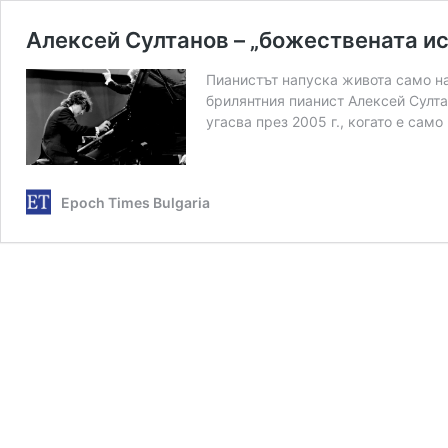
Алексей Султанов – „божествената ис
Пианистът напуска живота само на
брилянтния пианист Алексей Султа
угасва през 2005 г., когато е само
Epoch Times Bulgaria