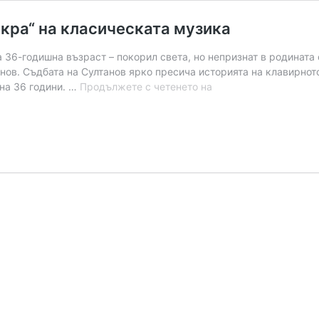
кра“ на класическата музика
 36-годишна възраст – покорил света, но непризнат в родината
нов. Съдбата на Султанов ярко пресича историята на клавирното
Алексей
 на 36 години. …
Продължете с четенето на
Султанов
–
„божествената
искра“
на
класическата
музика