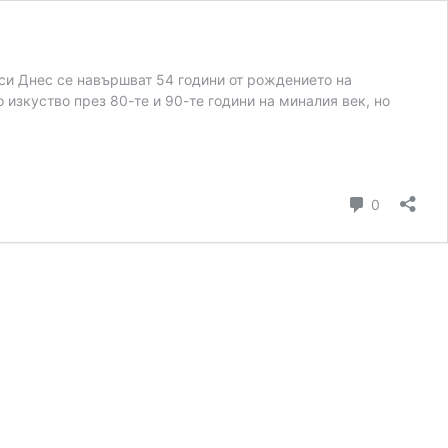
 си Днес се навършват 54 години от рождението на
 изкуство през 80-те и 90-те години на миналия век, но
коментар
0