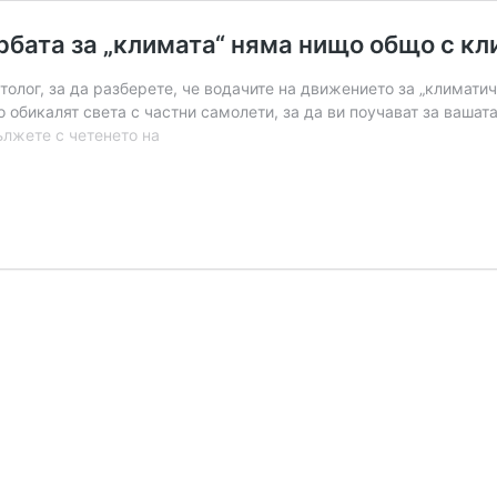
рбата за „климата“ няма нищо общо с к
олог, за да разберете, че водачите на движението за „климатич
о обикалят света с частни самолети, за да ви поучават за вашат
Китайската
лжете с четенето на
компартия
доказва,
че
борбата
за
„климата“
няма
нищо
общо
с
климата