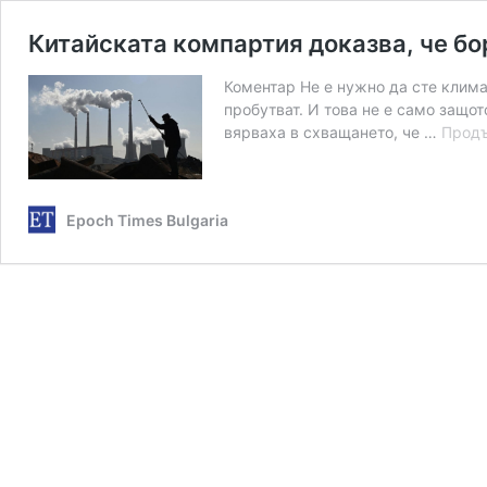
Китайската компартия доказва, че бо
Коментар Не е нужно да сте климат
пробутват. И това не е само защот
вярваха в схващането, че …
Продъ
Epoch Times Bulgaria