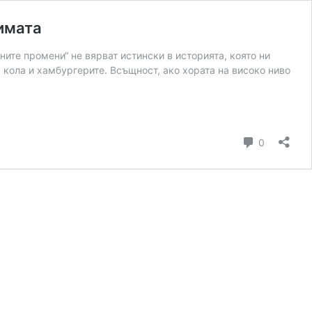
лимата
ните промени“ не вярват истински в историята, която ни
а кола и хамбургерите. Всъщност, ако хората на високо ниво
коментар
0