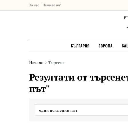
За нас
Пишете ни!
БЪЛГАРИЯ
ЕВРОПА
СА
Начало
Търсене
Резултати от търсене
път"