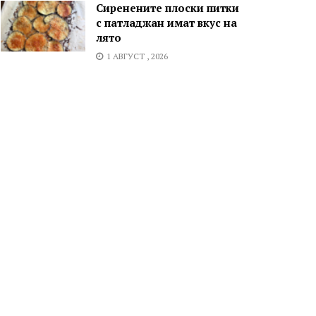
Сиренените плоски питки
с патладжан имат вкус на
лято
1 АВГУСТ , 2026