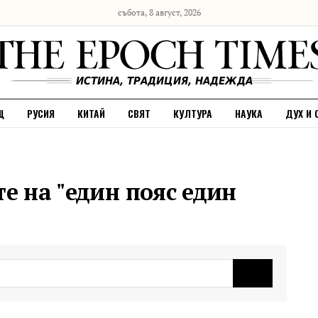
събота, 8 август, 2026
Щ
РУСИЯ
КИТАЙ
СВЯТ
КУЛТУРА
НАУКА
ДУХ И 
те на "един пояс един