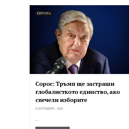
ЕВРОПА
Сорос: Тръмп ще застраши
глобалисткото единство, ако
спечели изборите
8 СЕПТЕМВРИ , 2023
...