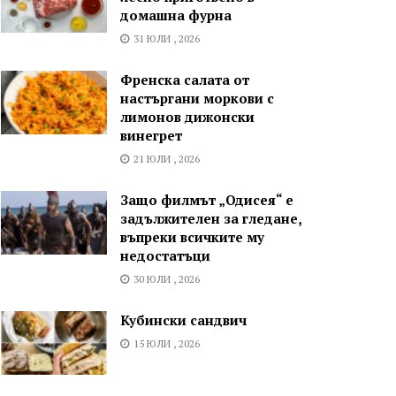
домашна фурна
31 ЮЛИ , 2026
Френска салата от
настъргани моркови с
лимонов дижонски
винегрет
21 ЮЛИ , 2026
Защо филмът „Одисея“ е
задължителен за гледане,
въпреки всичките му
недостатъци
30 ЮЛИ , 2026
Кубински сандвич
15 ЮЛИ , 2026