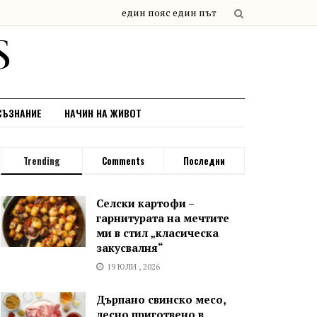
СЪЗНАНИЕ
НАЧИН НА ЖИВОТ
Trending
Comments
Последни
Селски картофи –
гарнитурата на мечтите
ми в стил „класическа
закусвалня“
19 ЮЛИ , 2026
Дърпано свинско месо,
лесно приготвено в