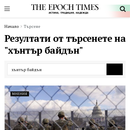
Начало
Търсене
Резултати от търсенете на
"хънтър байдън"
МНЕНИЯ