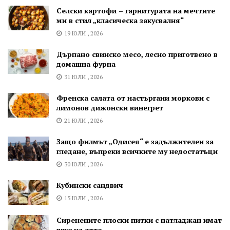
Селски картофи – гарнитурата на мечтите
ми в стил „класическа закусвалня“
19 ЮЛИ , 2026
Дърпано свинско месо, лесно приготвено в
домашна фурна
31 ЮЛИ , 2026
Френска салата от настъргани моркови с
лимонов дижонски винегрет
21 ЮЛИ , 2026
Защо филмът „Одисея“ е задължителен за
гледане, въпреки всичките му недостатъци
30 ЮЛИ , 2026
Кубински сандвич
15 ЮЛИ , 2026
Сиренените плоски питки с патладжан имат
вкус на лято