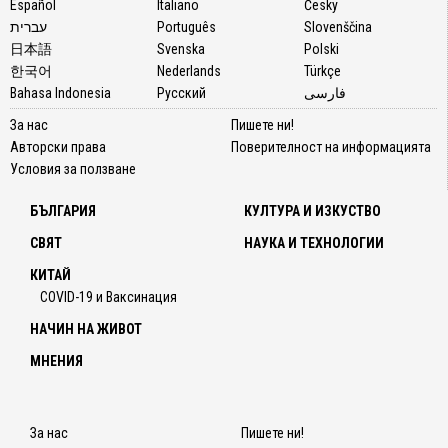
Español
Italiano
Česky
עברית
Português
Slovenščina
日本語
Svenska
Polski
한국어
Nederlands
Türkçe
Bahasa Indonesia
Русский
فارسی
За нас
Пишете ни!
Авторски права
Поверителност на информацията
Условия за ползване
БЪЛГАРИЯ
КУЛТУРА И ИЗКУСТВО
СВЯТ
НАУКА И ТЕХНОЛОГИИ
КИТАЙ
COVID-19 и Ваксинация
НАЧИН НА ЖИВОТ
МНЕНИЯ
За нас
Пишете ни!