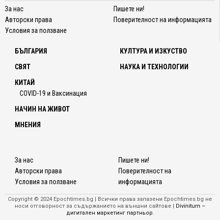
За нас
Пишете ни!
Авторски права
Поверителност на информацията
Условия за ползване
БЪЛГАРИЯ
КУЛТУРА И ИЗКУСТВО
СВЯТ
НАУКА И ТЕХНОЛОГИИ
КИТАЙ
COVID-19 и Ваксинация
НАЧИН НА ЖИВОТ
МНЕНИЯ
За нас
Пишете ни!
Авторски права
Поверителност на
Условия за ползване
информацията
Copyright © 2024 Epochtimes.bg | Всички права запазени Epochtimes.bg не
носи отговорност за съдържанието на външни сайтове |
Divinitum –
дигитален маркетинг партньор
.