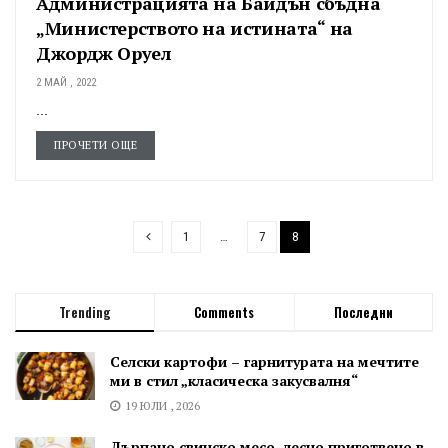
Администрацията на Байдън сбъдна
„Министерството на истината“ на
Джордж Оруел
2 МАЙ , 2022
...
ПРОЧЕТИ ОЩЕ
1
…
7
8
Trending
Comments
Последни
Селски картофи – гарнитурата на мечтите
ми в стил „класическа закусвалня“
19 ЮЛИ , 2026
Дърпано свинско месо, лесно приготвено в