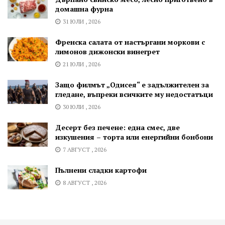
домашна фурна
31 ЮЛИ , 2026
Френска салата от настъргани моркови с
лимонов дижонски винегрет
21 ЮЛИ , 2026
Защо филмът „Одисея“ е задължителен за
гледане, въпреки всичките му недостатъци
30 ЮЛИ , 2026
Десерт без печене: една смес, две
изкушения – торта или енергийни бонбони
7 АВГУСТ , 2026
Пълнени сладки картофи
8 АВГУСТ , 2026