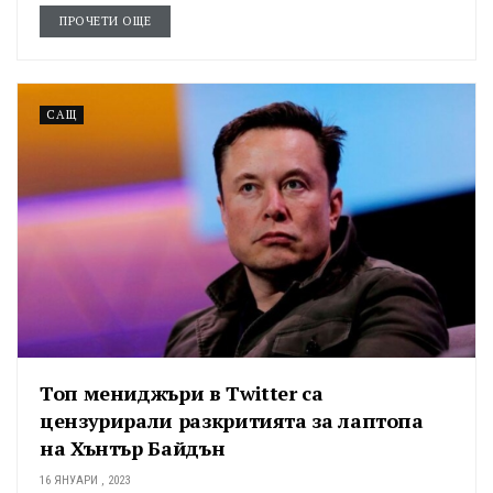
ПРОЧЕТИ ОЩЕ
САЩ
Топ мениджъри в Twitter са
цензурирали разкритията за лаптопа
на Хънтър Байдън
16 ЯНУАРИ , 2023