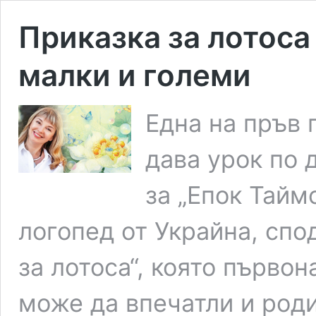
Приказка за лотоса
малки и големи
Една на пръв 
дава урок по 
за „Епок Тайм
логопед от Украйна, спо
за лотоса“, която първон
може да впечатли и роди