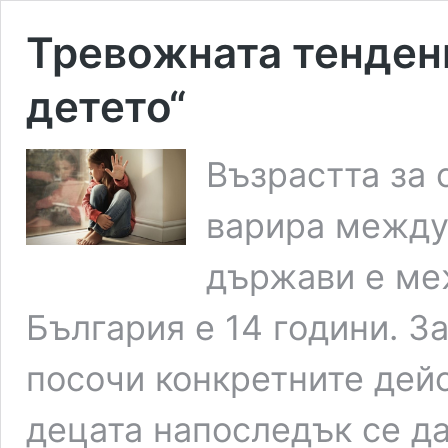
Тревожната тенденц
детето“
Възрастта за 
варира между 
държави е меж
България е 14 години. З
посочи конкретните дейс
децата напоследък се да