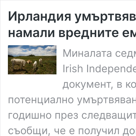
Ирландия умъртвява
намали вредните е
Миналата сед
Irish Indepen
документ, в к
потенциално умъртвяван
годишно през следващит
съобщи, че е получил до