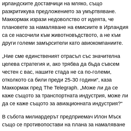
ирландските доставчици на мляко, също
разкритикува предложението за умъртвяване.
Маккормак изрази недоволство от идеята, че
плановете за намаляване на емисиите в Ирландия
са се насочили към животновъдството, а не към
други големи замърсители като авиокомпаниите.
„Ние сме единственият отрасъл със значителна
целева стратегия и, ако трябва да бъда съвсем
честен с вас, нашите стада не са по-големи,
отколкото са били преди 25-30 години“, каза
Маккормак пред The Telegraph. „Може ли да се
каже същото за транспортната индустрия, може ли
да се каже същото за авиационната индустрия?“
В събота милиардерът предприемач Илон Мъск
също се противопостави на плана за намаляване