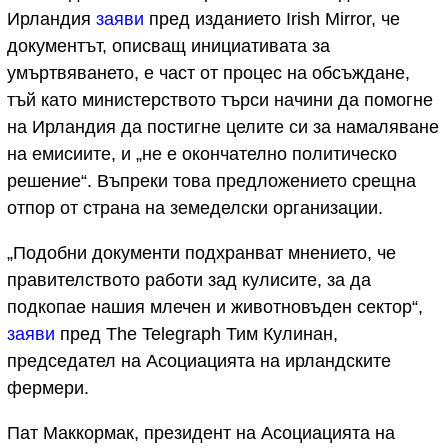
Ирландия
заяви
пред изданието Irish Mirror, че
документът, описващ инициативата за
умъртвяването, е част от процес на обсъждане,
тъй като министерството търси начини да помогне
на Ирландия да постигне целите си за намаляване
на емисиите, и „не е окончателно политическо
решение“. Въпреки това предложението срещна
отпор от страна на земеделски организации.
„Подобни документи подхранват мнението, че
правителството работи зад кулисите, за да
подкопае нашия млечен и животновъден сектор“,
заяви
пред The Telegraph Тим Кулинан,
председател на Асоциацията на ирландските
фермери.
Пат Маккормак, президент на Асоциацията на