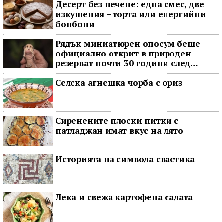
Десерт без печене: една смес, две
изкушения – торта или енергийни
бонбони
Рядък миниатюрен опосум беше
официално открит в природен
резерват почти 30 години след
последното му наблюдение
Селска агнешка чорба с ориз
Сиренените плоски питки с
патладжан имат вкус на лято
Историята на символа свастика
Лека и свежа картофена салата