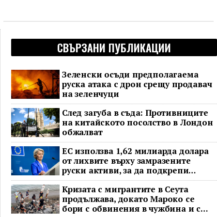
СВЪРЗАНИ ПУБЛИКАЦИИ
Зеленски осъди предполагаема
руска атака с дрон срещу продавач
на зеленчуци
След загуба в съда: Противниците
на китайското посолство в Лондон
обжалват
ЕС използва 1,62 милиарда долара
от лихвите върху замразените
руски активи, за да подкрепи
Украйна
Кризата с мигрантите в Сеута
продължава, докато Мароко се
бори с обвинения в чужбина и с