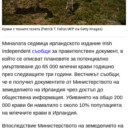
Крави с техните телета (Patrick T. Fallon/AFP via Getty Images)
Миналата седмица ирландското издание Irish
Independent
съобщи
за правителствен документ, в
който се описват плановете за потенциално
умъртвяване до 65 000 млечни крави годишно
през следващите три години. Вестникът съобщи,
че е получил документите от Министерството на
земеделието на Ирландия чрез достъп до
обществена информация. Убиването на общо 200
000 крави би намалило с около 10% популацията
на млечните крави в Ирландия.
Впоследствие Министерството на земеделието на