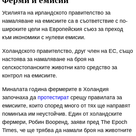
Ферми и емисии
Усилията на ирландското правителство за
намаляване на емисиите са в съответствие с по-
широките цели на Европейския съюз за преход
към икономики с нулеви емисии.
Холандското правителство, друг член на ЕС, също
настоява за намаляване на броя на
селскостопанските животни като средство за
контрол на емисиите.
Миналата година фермерите в Холандия
започнаха да
протестират
срещу правилата за
емисиите, които според много от тях ще направят
поминъка им неустойчив. Един от холандските
фермери, Робин Вооренд, заяви пред The Epoch
Times, че ще трябва да намали броя на животните