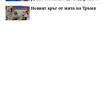
Украйна
Новият кръг от мита на Тръмп