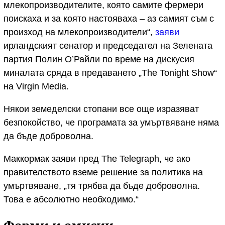
млекопроизводителите, която самите фермери
поискаха и за която настояваха – аз самият съм с
произход на млекопроизводители“,
заяви
ирландският сенатор и председател на Зелената
партия Полин О’Райли по време на дискусия
миналата сряда в предаването „The Tonight Show“
на Virgin Media.
Някои земеделски стопани все още изразяват
безпокойство, че програмата за умъртвяване няма
да бъде доброволна.
Маккормак заяви пред The Telegraph, че ако
правителството вземе решение за политика на
умъртвяване, „тя трябва да бъде доброволна.
Това е абсолютно необходимо.“