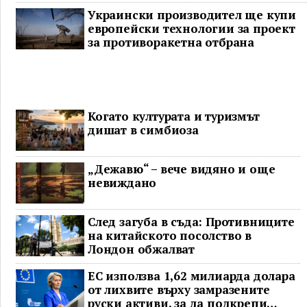
гнева у дома
Украински производител ще купи
европейски технологии за проект
за противоракетна отбрана
Когато културата и туризмът
дишат в симбиоза
„Дежавю“ – вече видяно и още
невиждано
След загуба в съда: Противниците
на китайското посолство в
Лондон обжалват
ЕС използва 1,62 милиарда долара
от лихвите върху замразените
руски активи, за да подкрепи