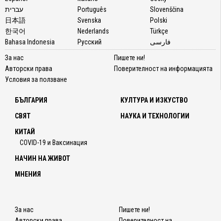
עברית
Português
Slovenščina
日本語
Svenska
Polski
한국어
Nederlands
Türkçe
Bahasa Indonesia
Русский
فارسی
За нас
Пишете ни!
Авторски права
Поверителност на информацията
Условия за ползване
БЪЛГАРИЯ
КУЛТУРА И ИЗКУСТВО
СВЯТ
НАУКА И ТЕХНОЛОГИИ
КИТАЙ
COVID-19 и Ваксинация
НАЧИН НА ЖИВОТ
МНЕНИЯ
За нас
Пишете ни!
Авторски права
Поверителност на