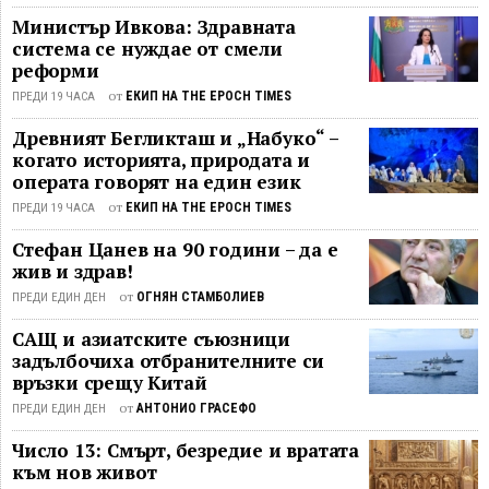
Министър Ивкова: Здравната
система се нуждае от смели
реформи
от
ЕКИП НА THE EPOCH TIMES
ПРЕДИ 19 ЧАСА
Древният Бегликташ и „Набуко“ –
когато историята, природата и
операта говорят на един език
от
ЕКИП НА THE EPOCH TIMES
ПРЕДИ 19 ЧАСА
Стефан Цанев на 90 години – да е
жив и здрав!
от
ОГНЯН СТАМБОЛИЕВ
ПРЕДИ ЕДИН ДЕН
САЩ и азиатските съюзници
задълбочиха отбранителните си
връзки срещу Китай
от
АНТОНИО ГРАСЕФО
ПРЕДИ ЕДИН ДЕН
Число 13: Смърт, безредие и вратата
към нов живот