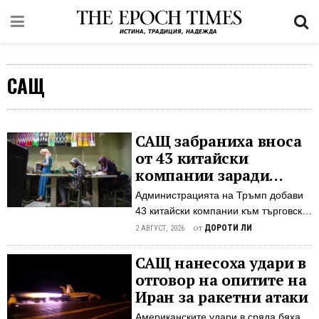
САЩ
САЩ забраниха вноса
от 43 китайски
компании заради
обвинения в
Администрацията на Тръмп добави
принудителен труд
43 китайски компании към търговски
черен списък, като ги обвини, че са
от
ДОРОТИ ЛИ
2 АВГУСТ, 2026
замесени в нарушенията на
човешките права от страна на
САЩ нанесоха удари в
комунистическия режим в далечния
отговор на опитите на
западен регион Синцзян
Иран за ракетни атаки
Администрацията на Тръмп добави
Американските удари в сряда бяха