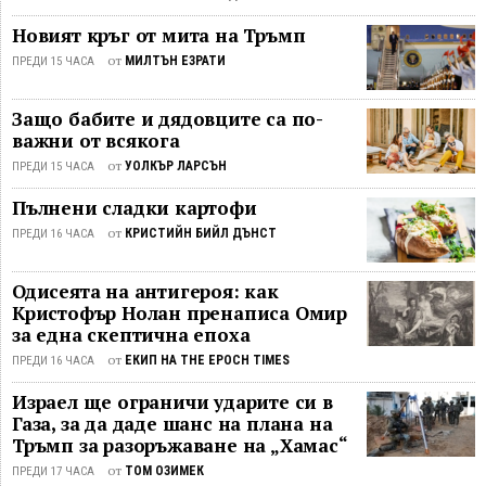
Новият кръг от мита на Тръмп
от
МИЛТЪН ЕЗРАТИ
ПРЕДИ 15 ЧАСА
Защо бабите и дядовците са по-
важни от всякога
от
УОЛКЪР ЛАРСЪН
ПРЕДИ 15 ЧАСА
Пълнени сладки картофи
от
КРИСТИЙН БИЙЛ ДЪНСТ
ПРЕДИ 16 ЧАСА
Одисеята на антигероя: как
Кристофър Нолан пренаписа Омир
за една скептична епоха
от
ЕКИП НА THE EPOCH TIMES
ПРЕДИ 16 ЧАСА
Израел ще ограничи ударите си в
Газа, за да даде шанс на плана на
Тръмп за разоръжаване на „Хамас“
от
ТОМ ОЗИМЕК
ПРЕДИ 17 ЧАСА