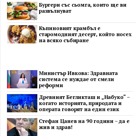
Бургери със сьомга, които ще ви
развълнуват
Къпиновият крамбъл е
старомодният десерт, който носех
на всяко събиране
Министър Ивкова: Здравната
система се нуждае от смели
реформи
Древният Бегликташ и „Набуко“ –
когато историята, природата и
операта говорят на един език
Стефан Цанев на 90 години – да е
жив и здрав!