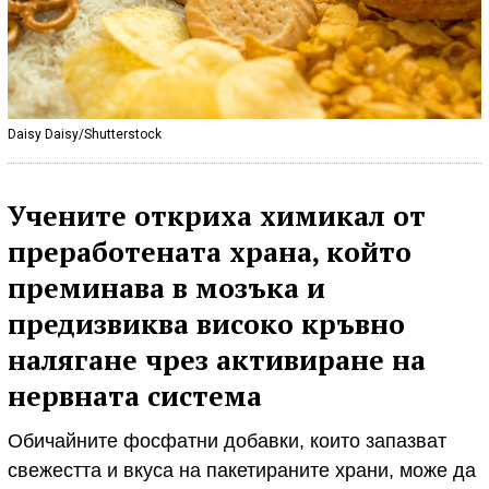
Daisy Daisy/Shutterstock
Учените откриха химикал от
преработената храна, който
преминава в мозъка и
предизвиква високо кръвно
налягане чрез активиране на
нервната система
Обичайните фосфатни добавки, които запазват
свежестта и вкуса на пакетираните храни, може да