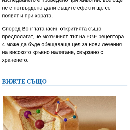
изследването е проведено при животни, все още
не е потвърдено дали същите ефекти ще се
появят и при хората.
Според Вонгпатанасин откритията също
предполагат, че мозъчният път на FGF рецептора
4 може да бъде обещаваща цел за нови лечения
на високото кръвно налягане, свързано с
храненето.
ВИЖТЕ СЪЩО