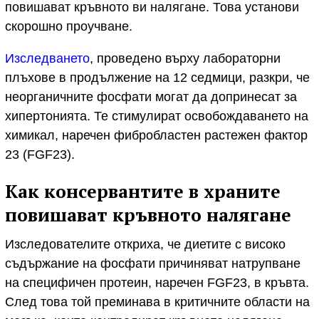
повишават кръвното ви налягане. Това установи
скорошно проучване.
Изследването
, проведено върху лабораторни
плъхове в продължение на 12 седмици, разкри, че
неорганичните фосфати могат да допринесат за
хипертонията. Те стимулират освобождаването на
химикал, наречен фибробластен растежен фактор
23 (FGF23).
Как консервантите в храните
повишават кръвното налягане
Изследователите откриха, че диетите с високо
съдържание на фосфати причиняват натрупване
на специфичен протеин, наречен FGF23, в кръвта.
След това той преминава в критичните области на