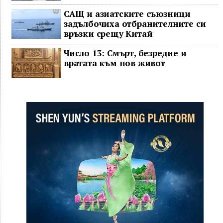
САЩ и азиатските съюзници
задълбочиха отбранителните си
връзки срещу Китай
Число 13: Смърт, безредие и
вратата към нов живот