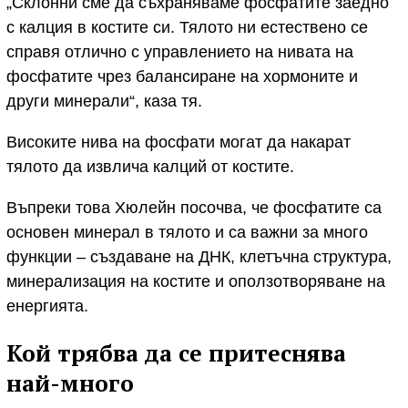
„Склонни сме да съхраняваме фосфатите заедно
с калция в костите си. Тялото ни естествено се
справя отлично с управлението на нивата на
фосфатите чрез балансиране на хормоните и
други минерали“, каза тя.
Високите нива на фосфати могат да накарат
тялото да извлича калций от костите.
Въпреки това Хюлейн посочва, че фосфатите са
основен минерал в тялото и са важни за много
функции – създаване на ДНК, клетъчна структура,
минерализация на костите и оползотворяване на
енергията.
Кой трябва да се притеснява
най-много