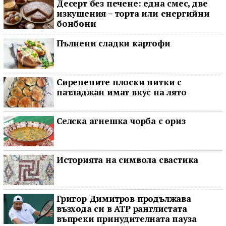
Десерт без печене: една смес, две
изкушения – торта или енергийни
бонбони
Пълнени сладки картофи
Сиренените плоски питки с
патладжан имат вкус на лято
Селска агнешка чорба с ориз
Историята на символа свастика
Григор Димитров продължава
възхода си в ATP ранглистата
въпреки принудителната пауза