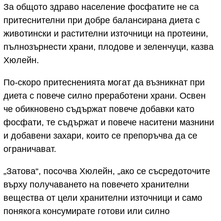
За общото здраво население фосфатите не са
притеснителни при добре балансирана диета с
животински и растителни източници на протеини,
пълнозърнести храни, плодове и зеленчуци, казва
Хюлейн.
По-скоро притесненията могат да възникнат при
диета с повече силно преработени храни. Освен
че обикновено съдържат повече добавки като
фосфати, те съдържат и повече наситени мазнини
и добавени захари, които се препоръчва да се
ограничават.
„Затова“, посочва Хюлейн, „ако се съсредоточите
върху получаването на повечето хранителни
вещества от цели хранителни източници и само
понякога консумирате готови или силно