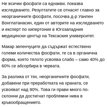
Не всички фосфати са еднакви, показва
изследването. Резултатите се отнасят главно за
неорганичните фосфати, посочва д-р Уанпен
Вонгпатанасин, един от авторите на изследването
и експерт по хипертония в Югозападния
медицински център на Тексаския университет.
Макар зеленчуците да съдържат естествено
големи количества фосфати, те са в органична
форма, която тялото усвоява слабо – само 40% до
60% се абсорбира в червата.
За разлика от тях, неорганичните фосфати,
добавени при преработката на храната, се
усвояват над 90%. Това ги прави много по-
склонни да достигнат проблемни нива в
кръвообращението.