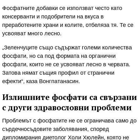
Фосфатните добавки се използват често като
консерванти и подобрители на вкуса в
преработените храни и колите, отбеляза тя. Те се
усвояват много лесно.
„Зеленчуците също съдържат големи количества
фосфати, но са под формата на органични
фосфати, които не се усвояват лесно в червата.
Затова нямат същия профил от странични
ефекти“, каза Вонгпатанасин.
Излишните фосфати са свързани
с други здравословни проблеми
Проблемът с фосфатите не се ограничава само до
сърдечносъдовите заболявания, според
дипломирания диетолог Холи Хюлейн, която не