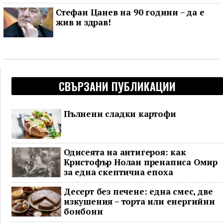
Стефан Цанев на 90 години – да е
жив и здрав!
СВЪРЗАНИ ПУБЛИКАЦИИ
Пълнени сладки картофи
Одисеята на антигероя: как
Кристофър Нолан пренаписа Омир
за една скептична епоха
Десерт без печене: една смес, две
изкушения – торта или енергийни
бонбони