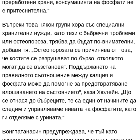
преработени храни, консумацията на фосфати не
е притеснителна.“
Въпреки това някои групи хора със специални
хранителни нужди, като тези с бъбречни проблеми
или остеопороза, трябва да бъдат по-внимателни,
добави тя. „Остеопорозата се причинява от това,
че костите се разрушават по-бързо, отколкото
могат да се възстановят. Поддържането на
правилното съотношение между калция и
фосфата може да помогне за предотвратяване
влошаването на състоянието“, каза Хюлейн. „Що
се отнася до бъбреците, те са един от начините да
следим и управляваме нивата на фосфатите, като
ги отделяме с урината.“
Вонгпатанасин предупреждава, че тъй като