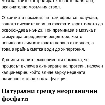
мозъка, които контролират кръвното налягане,
включително мозъчния ствол.
Откритията показват, че този ефект се получава,
защото високите нива на фосфати карат тялото да
освобождава FGF23. Той преминава в мозъка и
стимулира определени рецептори, които
повишават симпатиковата нервна активност, а
това в крайна сметка води до хипертония.
Допълнителните експерименти показаха, че
процесът включва активиране на протеин, наречен
калциневрин, който влияе върху нервната
активност и сърдечната функция.
Натурални срещу неорганични
фосфати