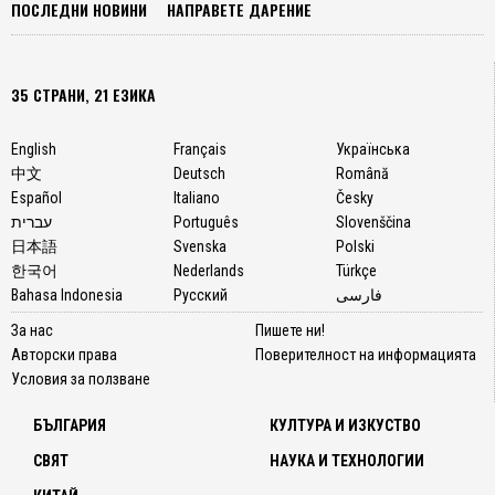
ПОСЛЕДНИ НОВИНИ
НАПРАВЕТЕ ДАРЕНИЕ
35 СТРАНИ, 21 ЕЗИКА
English
Français
Українська
中文
Deutsch
Română
Español
Italiano
Česky
עברית
Português
Slovenščina
日本語
Svenska
Polski
한국어
Nederlands
Türkçe
Bahasa Indonesia
Русский
فارسی
За нас
Пишете ни!
Авторски права
Поверителност на информацията
Условия за ползване
БЪЛГАРИЯ
КУЛТУРА И ИЗКУСТВО
СВЯТ
НАУКА И ТЕХНОЛОГИИ