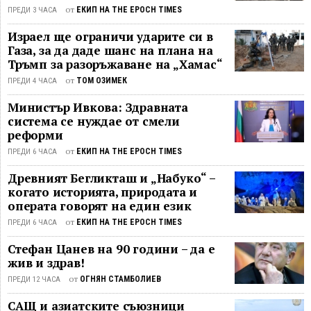
от
ЕКИП НА THE EPOCH TIMES
ПРЕДИ 3 ЧАСА
Израел ще ограничи ударите си в
Газа, за да даде шанс на плана на
Тръмп за разоръжаване на „Хамас“
от
ТОМ ОЗИМЕК
ПРЕДИ 4 ЧАСА
Министър Ивкова: Здравната
система се нуждае от смели
реформи
от
ЕКИП НА THE EPOCH TIMES
ПРЕДИ 6 ЧАСА
Древният Бегликташ и „Набуко“ –
когато историята, природата и
операта говорят на един език
от
ЕКИП НА THE EPOCH TIMES
ПРЕДИ 6 ЧАСА
Стефан Цанев на 90 години – да е
жив и здрав!
от
ОГНЯН СТАМБОЛИЕВ
ПРЕДИ 12 ЧАСА
САЩ и азиатските съюзници