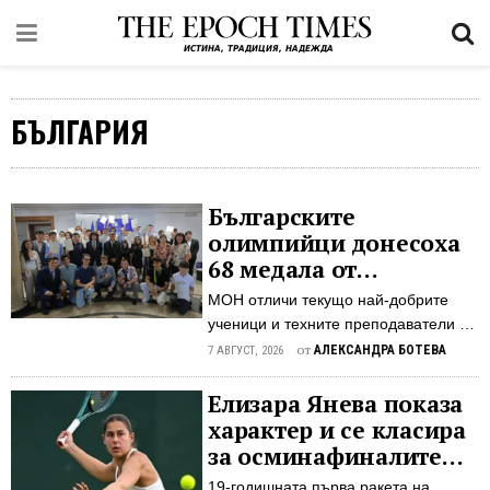
БЪЛГАРИЯ
Българските
олимпийци донесоха
68 медала от
международни
МОН отличи текущо най-добрите
форуми
ученици и техните преподаватели с
постижения в международни,
от
АЛЕКСАНДРА БОТЕВА
7 АВГУСТ, 2026
европейски и балкански олимпиади
от началото на годината до сега
Елизара Янева показа
Българските национални отбори по
характер и се класира
природни науки, философия и
за осминафиналите
английски език продължават да
във Варшава след
19-годишната първа ракета на