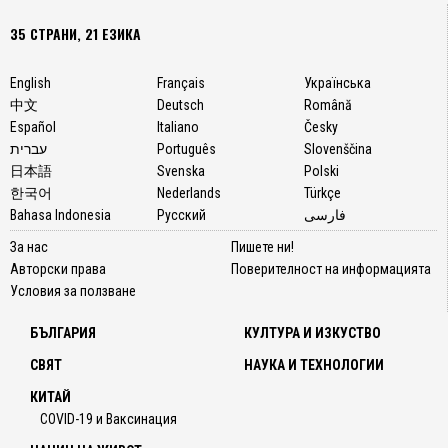
35 СТРАНИ, 21 ЕЗИКА
English
Français
Українська
中文
Deutsch
Română
Español
Italiano
Česky
עברית
Português
Slovenščina
日本語
Svenska
Polski
한국어
Nederlands
Türkçe
Bahasa Indonesia
Русский
فارسی
За нас
Пишете ни!
Авторски права
Поверителност на информацията
Условия за ползване
БЪЛГАРИЯ
КУЛТУРА И ИЗКУСТВО
СВЯТ
НАУКА И ТЕХНОЛОГИИ
КИТАЙ
COVID-19 и Ваксинация