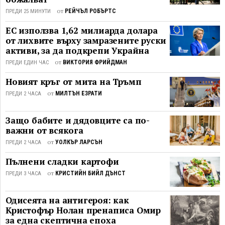
– 3:6, 6:3, 6:1, като по този начин
от
РЕЙЧЪЛ РОБЪРТС
ПРЕДИ 25 МИНУТИ
завоюва осмата професионална
титла в кариерата си. Това е втори
ЕС използва 1,62 милиарда долара
от лихвите върху замразените руски
негов трофей от категория M25, след
активи, за да подкрепи Украйна
като по-рано през годината спечели
надпреварата в италианския град
от
ВИКТОРИЯ ФРИЙДМАН
ПРЕДИ ЕДИН ЧАС
Санта Маргерита ди ...
Новият кръг от мита на Тръмп
от
МИЛТЪН ЕЗРАТИ
ПРЕДИ 2 ЧАСА
Защо бабите и дядовците са по-
важни от всякога
от
УОЛКЪР ЛАРСЪН
ПРЕДИ 2 ЧАСА
Пълнени сладки картофи
от
КРИСТИЙН БИЙЛ ДЪНСТ
ПРЕДИ 3 ЧАСА
Одисеята на антигероя: как
Кристофър Нолан пренаписа Омир
за една скептична епоха