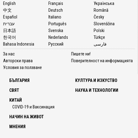
English
Français
Українська
中文
Deutsch
Română
Español
Italiano
Česky
עברית
Português
Slovenščina
日本語
Svenska
Polski
한국어
Nederlands
Türkçe
Bahasa Indonesia
Русский
فارسی
За нас
Пишете ни!
Авторски права
Поверителност на информацията
Условия за ползване
БЪЛГАРИЯ
КУЛТУРА И ИЗКУСТВО
СВЯТ
НАУКА И ТЕХНОЛОГИИ
КИТАЙ
COVID-19 и Ваксинация
НАЧИН НА ЖИВОТ
МНЕНИЯ