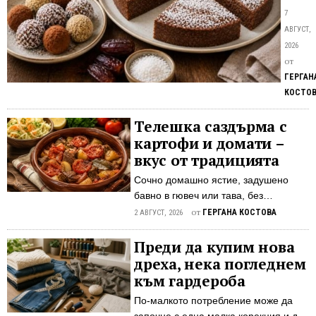
две
и
7
изк
ядки
АВГУСТ,
–
създав
2026
тор
естест
от
сладъ
или
ГЕРГАН
десерт
ене
КОСТО
богат
бон
на
Телешка саздърма с
фибри
картофи и домати –
полез
вкус от традицията
мазни
Сочно домашно ястие, задушено
и
бавно в гювеч или тава, без
ценни
добавена мазнина – месото и
от
ГЕРГАНА КОСТОВА
храни
2 АВГУСТ, 2026
зеленчуците се готвят в собствените
вещес
си сокове Саздърмата е добре
Преди да купим нова
Поняк
познато традиционно ястие в
дреха, нека погледнем
най-
българската кухня, свързано с по-
вкусни
към гардероба
старите начини за съхраняване и
десер
По-малкото потребление може да
използване на месото. В различните
се