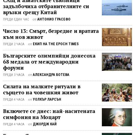
САЩ и азиатските съюзници
заедно с нейните подгласнички
туристите. Приморско (Снимка:
задълбочиха отбранителните си
обяд
Йоана Мицева и Анжела Иванова,
връзки срещу Китай
primorsko.bg) Според проф. д-р
в ...
празничната програма навлезе в
Мариана Янева регионът има
от
АНТОНИО ГРАСЕФО
ПРЕДИ ЕДИН ЧАС
своя най-интензивен етап. Новата
потенциал да се позиционира като ...
Число 13: Смърт, безредие и вратата
носителка на титлата поема ролята
към нов живот
на символичен посланик на
Казанлък и ще представя града и
от
ЕКИП НА THE EPOCH TIMES
ПРЕДИ 2 ЧАСА
българската роза ...
Българските олимпийци донесоха
68 медала от международни
форуми
от
АЛЕКСАНДРА БОТЕВА
ПРЕДИ 3 ЧАСА
Силата на малките ритуали в
сърцето на човешкия живот
от
УОЛКЪР ЛАРСЪН
ПРЕДИ 4 ЧАСА
Включете се днес: най-наситената
симфония на Моцарт
от
ДЖОРДЖ КАЙ
ПРЕДИ 4 ЧАСА