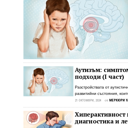
Аутизъм: симптом
подходи (I част)
Разстройствата от аутистич
развитийни състояния, коит
ученето и поведението. Аут
от
МЕРКЮРИ У
21 ОКТОМВРИ, 2024
мозъка. В световен мащаб о
Съединените щати обаче едн
Хиперактивност 
разстройство от аутистични
диагностика и л
1% от момичетата. Разпрост