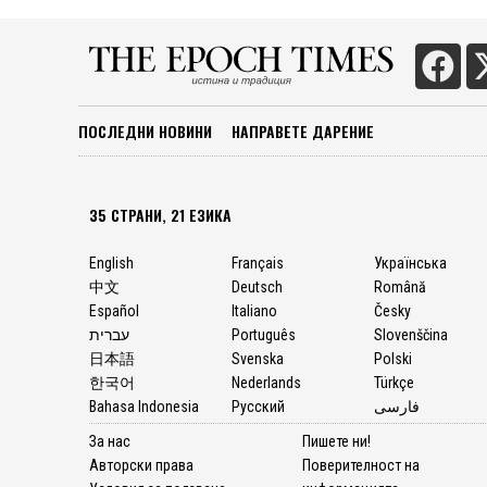
тялото, среща с починали 
през тунел или проход, пре
радост и мир. Тези преживя
ПОСЛЕДНИ НОВИНИ
НАПРАВЕТЕ ДАРЕНИЕ
35 СТРАНИ, 21 ЕЗИКА
English
Français
Українська
中文
Deutsch
Română
Español
Italiano
Česky
עברית
Português
Slovenščina
日本語
Svenska
Polski
한국어
Nederlands
Türkçe
Bahasa Indonesia
Русский
فارسی
За нас
Пишете ни!
Авторски права
Поверителност на