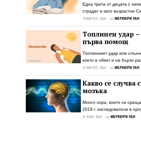
се е утроило от 2000 г., ко
Една трета от децата с хи
причина за аутизма, комбина
страдат и като възрастни 
е едно от най-често срещан
от
МЕРКЮРИ УАН
18 АВГУСТ, 2024
Характеризира се с постоян
които нарушават и затрудня
Tоплинен удар –
СДВХ е по-разпространен в 
първа помощ
Националното проучване, пр
децата на възраст от 3 до 
Топлинният удар или слънче
от диагностицираните в детс
което е обект и на бързо р
може да доведе до бързо и 
от
МЕРКЮРИ УАН
27 АВГУСТ, 2023
дори до смърт. Топлинният 
претопляне състояния, кат
Какво се случва 
човек може да се охлади в 
мозъка
спешна медицинска помощ. 
постепенно, дори без пред
Много хора, които се среща
топлинен удар Топлинните у
2019 г. изследователи в про
изпитвали близки до смърт
от
МЕРКЮРИ УАН
21 ЮЛИ, 2023
съзнанието продължава да в
Умиращите човешки мозъци 
съзнанието Близките до см