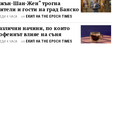
жън-Шан-Жен“ трогна
ители и гости на град Банско
от
ЕКИП НА THE EPOCH TIMES
ЕДИ 4 ЧАСА
азлични начини, по които
офеинът влияе на съня
от
ЕКИП НА THE EPOCH TIMES
ЕДИ 4 ЧАСА