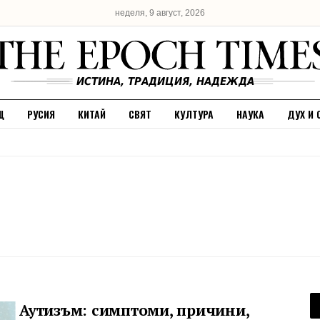
неделя, 9 август, 2026
Щ
РУСИЯ
КИТАЙ
СВЯТ
КУЛТУРА
НАУКА
ДУХ И 
Аутизъм: симптоми, причини,