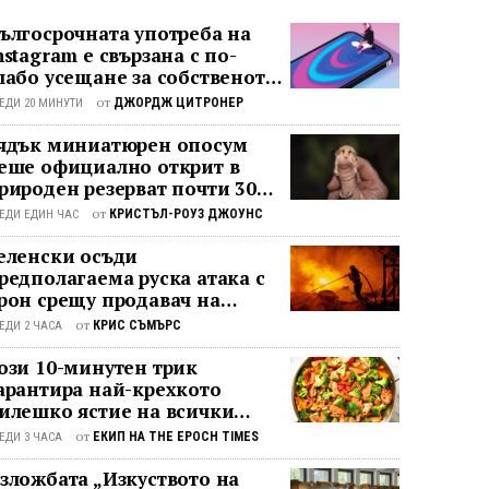
ългосрочната употреба на
nstagram е свързана с по-
лабо усещане за собственото
аз“, показва проучване
от
ДЖОРДЖ ЦИТРОНЕР
ЕДИ 20 МИНУТИ
ядък миниатюрен опосум
еше официално открит в
рироден резерват почти 30
одини след последното му
от
КРИСТЪЛ-РОУЗ ДЖОУНС
ЕДИ ЕДИН ЧАС
аблюдение
еленски осъди
редполагаема руска атака с
рон срещу продавач на
еленчуци
от
КРИС СЪМЪРС
ЕДИ 2 ЧАСА
ози 10-минутен трик
арантира най-крехкото
илешко ястие на всички
ремена
от
ЕКИП НА THE EPOCH TIMES
ЕДИ 3 ЧАСА
зложбата „Изкуството на