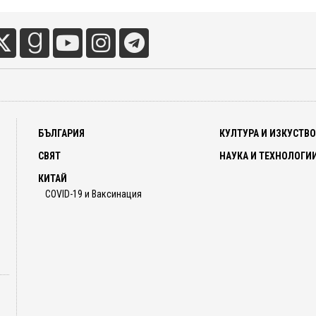
близки, Всевишния или други духовни същества, преминаване
глеждане на собствения живота като на лента и чувства на
вания са изключително ясни, дори "по-реални от ...
БЪЛГАРИЯ
КУЛТУРА И ИЗКУСТВ
СВЯТ
НАУКА И ТЕХНОЛОГИ
КИТАЙ
COVID-19 и Ваксинация