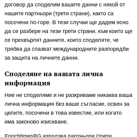
договор да споделим вашите данни с някой от
нашите партньори (трети страни), както са
посочени по-горе. В тези случаи ще дадем ясно
да се разбере на тези трети страни, към които ще
се прехвърлят данните, които споделяте, че
трябва да спазват международните разпоредби
за защита на личните данни.
Споделяне на вашата лична
информация
Ние не споделяме и не разкриваме никаква ваша
лична информация без ваше съгласие, освен за
целите, посочени в това известие, или когато
има законово изискване.
EpochtimesBG използва партньори (трети