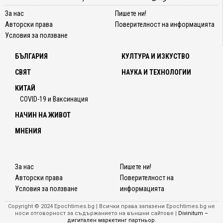
За нас
Пишете ни!
Авторски права
Поверителност на информацията
Условия за ползване
БЪЛГАРИЯ
КУЛТУРА И ИЗКУСТВО
СВЯТ
НАУКА И ТЕХНОЛОГИИ
КИТАЙ
COVID-19 и Ваксинация
НАЧИН НА ЖИВОТ
МНЕНИЯ
За нас
Пишете ни!
Авторски права
Поверителност на
Условия за ползване
информацията
Copyright © 2024 Epochtimes.bg | Всички права запазени Epochtimes.bg не
носи отговорност за съдържанието на външни сайтове |
Divinitum –
дигитален маркетинг партньор
.