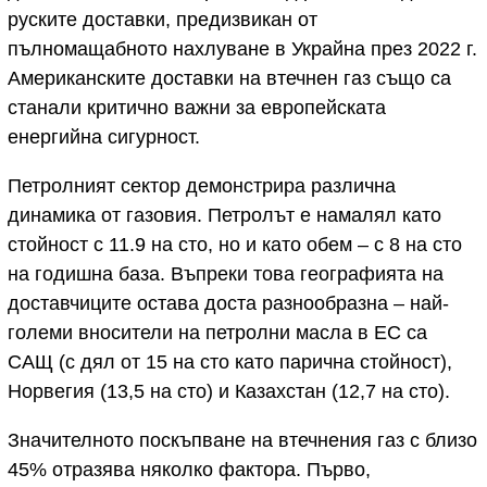
руските доставки, предизвикан от
пълномащабното нахлуване в Украйна през 2022 г.
Американските доставки на втечнен газ също са
станали критично важни за европейската
енергийна сигурност.
Петролният сектор демонстрира различна
динамика от газовия. Петролът е намалял като
стойност с 11.9 на сто, но и като обем – с 8 на сто
на годишна база. Въпреки това географията на
доставчиците остава доста разнообразна – най-
големи вносители на петролни масла в ЕС са
САЩ (с дял от 15 на сто като парична стойност),
Норвегия (13,5 на сто) и Казахстан (12,7 на сто).
Значителното поскъпване на втечнения газ с близо
45% отразява няколко фактора. Първо,