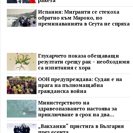
ракета
Испания: Мигранти се стекоха
обратно към Мароко, но
преминаванията в Сеута не спряха
Глухарчето показа обещаващи
резултати срещу рак – необходими
са изпитания с хора
ООН предупреждава: Судан е на
прага на пълномащабна
гражданска война
Министерството на
здравеопазването настоява за
приключване в срок на два
ключови строителни проекта
„Вакханки“ пристига в България
през есента