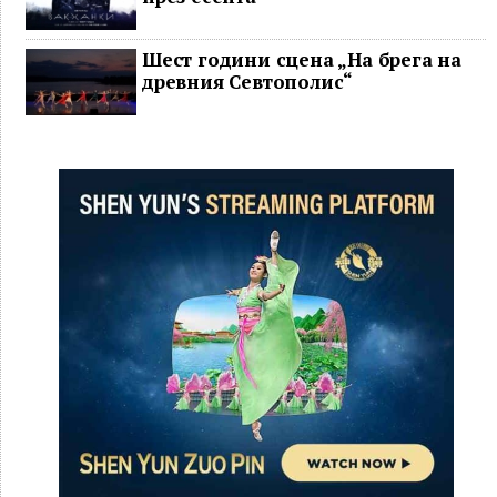
Шест години сцена „На брега на
древния Севтополис“