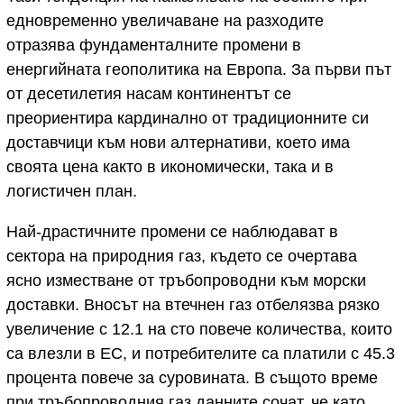
едновременно увеличаване на разходите
отразява фундаменталните промени в
енергийната геополитика на Европа. За първи път
от десетилетия насам континентът се
преориентира кардинално от традиционните си
доставчици към нови алтернативи, което има
своята цена както в икономически, така и в
логистичен план.
Най-драстичните промени се наблюдават в
сектора на природния газ, където се очертава
ясно изместване от тръбопроводни към морски
доставки. Вносът на втечнен газ отбелязва рязко
увеличение с 12.1 на сто повече количества, които
са влезли в ЕС, и потребителите са платили с 45.3
процента повече за суровината. В същото време
при тръбопроводния газ данните сочат, че като