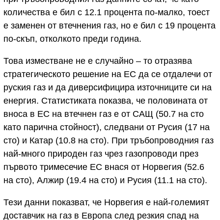
количества е бил с 12.1 процента по-малко, тоест
е заменен от втечнения газ, но е бил с 19 процента
по-скъп, отколкото преди година.
Това изместване не е случайно – то отразява
стратегическото решение на ЕС да се отдалечи от
руския газ и да диверсифицира източниците си на
енергия. Статистиката показва, че половината от
вноса в ЕС на втечнен газ е от САЩ (50.7 на сто
като парична стойност), следвани от Русия (17 на
сто) и Катар (10.8 на сто). При тръбопроводния газ
най-много природен газ чрез газопроводи през
първото тримесечие ЕС внася от Норвегия (52.6
на сто), Алжир (19.4 на сто) и Русия (11.1 на сто).
Тези данни показват, че Норвегия е най-големият
доставчик на газ в Европа след резкия спад на