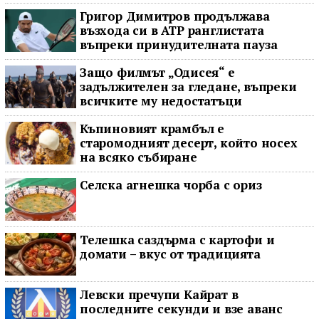
Григор Димитров продължава
възхода си в ATP ранглистата
въпреки принудителната пауза
Защо филмът „Одисея“ е
задължителен за гледане, въпреки
всичките му недостатъци
Къпиновият крамбъл е
старомодният десерт, който носех
на всяко събиране
Селска агнешка чорба с ориз
Телешка саздърма с картофи и
домати – вкус от традицията
Левски пречупи Кайрат в
последните секунди и взе аванс