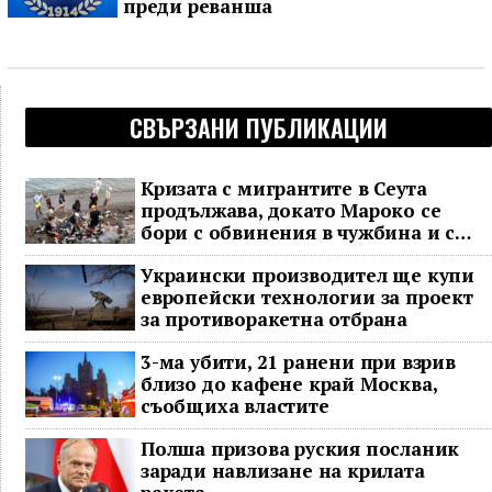
преди реванша
СВЪРЗАНИ ПУБЛИКАЦИИ
Кризата с мигрантите в Сеута
продължава, докато Мароко се
бори с обвинения в чужбина и с
гнева у дома
Украински производител ще купи
европейски технологии за проект
за противоракетна отбрана
3-ма убити, 21 ранени при взрив
близо до кафене край Москва,
съобщиха властите
Полша призова руския посланик
заради навлизане на крилата