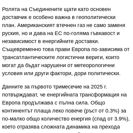
Ролята на Съединените щати като основен
доставчик е особено важна в геополитически
план. Американският втечнен газ не само заменя
руския, но и дава на ЕС по-голяма гъвкавост и
независимост в енергийните доставки.
Същевременно това прави Европа по-зависима от
трансатлантическите логистични вериги, които
могат да бъдат нарушени от метеорологични
условия или други фактори, дори политически.
Данните за първото тримесечие на 2025 г.
потвърждават, че енергийната трансформация на
Европа продължава с пълна сила. Общо
континентът плаща леко повече (ръст от 0.3%) за
по-малко общо количество енергия (спад от 3.9%),
което отразява сложната динамика на прехода