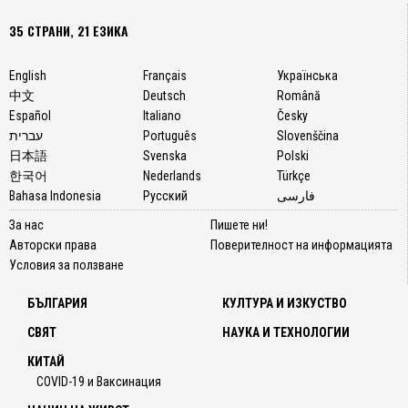
35 СТРАНИ, 21 ЕЗИКА
English
Français
Українська
中文
Deutsch
Română
Español
Italiano
Česky
עברית
Português
Slovenščina
日本語
Svenska
Polski
한국어
Nederlands
Türkçe
Bahasa Indonesia
Русский
فارسی
За нас
Пишете ни!
Авторски права
Поверителност на информацията
Условия за ползване
БЪЛГАРИЯ
КУЛТУРА И ИЗКУСТВО
СВЯТ
НАУКА И ТЕХНОЛОГИИ
КИТАЙ
COVID-19 и Ваксинация