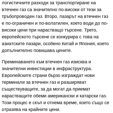
логистичните разходи за транспортиране на
втечнен газ са значително по-високи от тези за
тръбопроводен газ. Второ, пазарът на втечнен газ
е по-ограничен и по-волатилен, което води до по-
високи цени при нарастващо търсене. Трето,
европейското търсене се конкурира с това на
азиатските пазари, особено Китай и Япония, което
допълнително повишава цените.
Преминаването към втечнен газ изисква и
значителни инвестиции в инфраструктура.
Европейските страни бързо изграждат нови
терминали за втечнен газ и разширяват
съществуващите, за да могат да приемат
нарастващите обеми американски и катарски газ.
Този процес е скъп и отнема време, което също се
отразява на крайните цени.