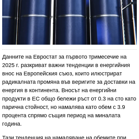
Данните на Евростат за първото тримесечие на
2025 г. разкриват важни тенденции в енергийния
внос на Европейския съюз, които илюстрират
радикалната промяна във веригите за доставки на
енергия в континента. Вносът на енергийни
продукти в ЕС общо бележи ръст от 0.3 на сто като
парична стойност, но намалява като обем с 3.9
процента спрямо същия период на миналата
година.
Тази тенденция на намаляване на обемите при