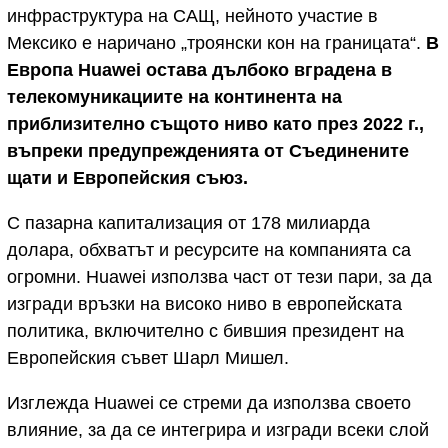
инфраструктура на САЩ, нейното участие в
Мексико е наричано „троянски кон на границата“.
В
Европа Huawei остава дълбоко вградена в
телекомуникациите на континента на
приблизително същото ниво като през 2022 г.,
въпреки предупрежденията от Съединените
щати и Европейския съюз.
С пазарна капитализация от 178 милиарда
долара, обхватът и ресурсите на компанията са
огромни. Huawei използва част от тези пари, за да
изгради връзки на високо ниво в европейската
политика, включително с бившия президент на
Европейския съвет Шарл Мишел.
Изглежда Huawei се стреми да използва своето
влияние, за да се интегрира и изгради всеки слой