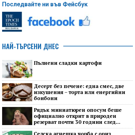
Последвайте ни във Фейсбук
НАЙ-ТЪРСЕНИ ДНЕС
Пълнени сладки картофи
Десерт без печене: една смес, две
изкушения – торта или енергийни
бонбони
Рядък миниатюрен опосум беше
официално открит в природен
резерват почти 30 години след
последното му наблюдение
Селска агнешка чорба с ориз