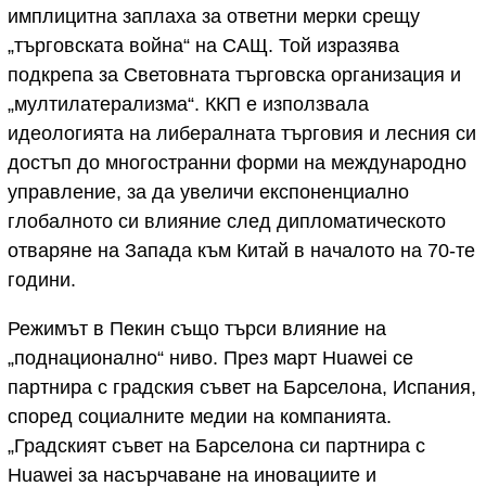
имплицитна заплаха за ответни мерки срещу
„търговската война“ на САЩ. Той изразява
подкрепа за Световната търговска организация и
„мултилатерализма“. ККП е използвала
идеологията на либералната търговия и лесния си
достъп до многостранни форми на международно
управление, за да увеличи експоненциално
глобалното си влияние след дипломатическото
отваряне на Запада към Китай в началото на 70-те
години.
Режимът в Пекин също търси влияние на
„поднационално“ ниво. През март Huawei се
партнира с градския съвет на Барселона, Испания,
според социалните медии на компанията.
„Градският съвет на Барселона си партнира с
Huawei за насърчаване на иновациите и