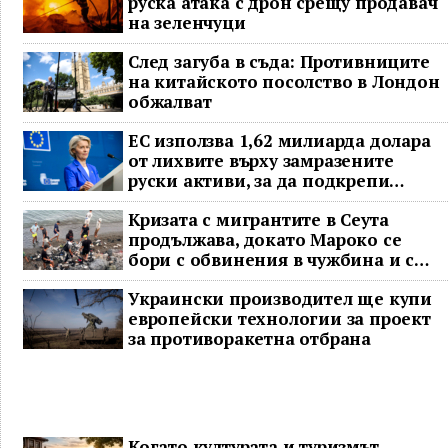
руска атака с дрон срещу продавач
на зеленчуци
След загуба в съда: Противниците
на китайското посолство в Лондон
обжалват
ЕС използва 1,62 милиарда долара
от лихвите върху замразените
руски активи, за да подкрепи
Украйна
Кризата с мигрантите в Сеута
продължава, докато Мароко се
бори с обвинения в чужбина и с
гнева у дома
Украински производител ще купи
европейски технологии за проект
за противоракетна отбрана
Когато културата и туризмът