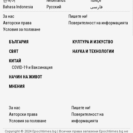
한국어
Nederlands
Türkçe
Bahasa Indonesia
Русский
فارسی
За нас
Пишете ни!
Авторски права
Поверителност на информацията
Условия за ползване
БЪЛГАРИЯ
КУЛТУРА И ИЗКУСТВО
СВЯТ
НАУКА И ТЕХНОЛОГИИ
КИТАЙ
COVID-19 и Ваксинация
НАЧИН НА ЖИВОТ
МНЕНИЯ
За нас
Пишете ни!
Авторски права
Поверителност на
Условия за ползване
информацията
Copyright © 2024 Epochtimes.bg | Всички права запазени Epochtimes.bg не