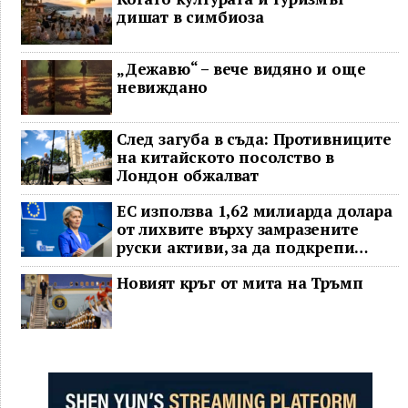
дишат в симбиоза
„Дежавю“ – вече видяно и още
невиждано
След загуба в съда: Противниците
на китайското посолство в
Лондон обжалват
ЕС използва 1,62 милиарда долара
от лихвите върху замразените
руски активи, за да подкрепи
Украйна
Новият кръг от мита на Тръмп