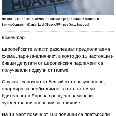
Логото на китайската компания Huawei пред главния ѝ офис във
Великобритания (Daniel Leal-Olivas/AFP чрез Getty Images)
Коментар
Европейските власти разследват предполагаема
схема „пари-за-влияние“, в която до 15 настоящи и
бивши депутати от Европейския парламент са
получавали подкупи от Huawei.
Случаят, започнат от белгийското разузнаване,
алармира за необходимостта от по-голяма
бдителност в Европа срещу злонамерени
чуждестранни операции за влияние.
На 13 март повече от 100 полицаи са претърсили