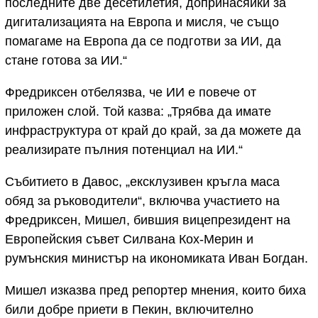
последните две десетилетия, допринасяйки за
дигитализацията на Европа и мисля, че също
помагаме на Европа да се подготви за ИИ, да
стане готова за ИИ.“
Фредриксен отбелязва, че ИИ е повече от
приложен слой. Той казва: „Трябва да имате
инфраструктура от край до край, за да можете да
реализирате пълния потенциал на ИИ.“
Събитието в Давос, „ексклузивен кръгла маса
обяд за ръководители“, включва участието на
Фредриксен, Мишел, бившия вицепрезидент на
Европейския съвет Силвана Кох-Мерин и
румънския министър на икономиката Иван Богдан.
Мишел изказва пред репортер мнения, които биха
били добре приети в Пекин, включително