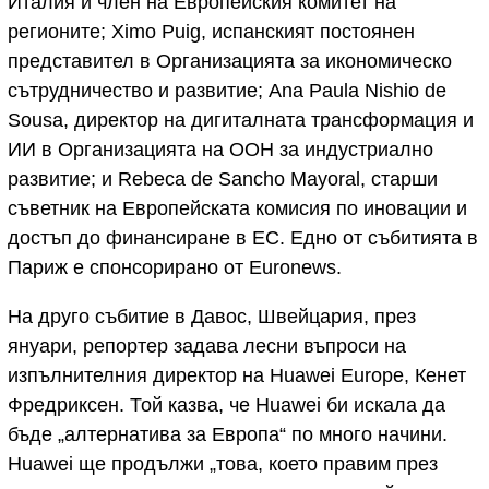
Италия и член на Европейския комитет на
регионите; Ximo Puig, испанският постоянен
представител в Организацията за икономическо
сътрудничество и развитие; Ana Paula Nishio de
Sousa, директор на дигиталната трансформация и
ИИ в Организацията на ООН за индустриално
развитие; и Rebeca de Sancho Mayoral, старши
съветник на Европейската комисия по иновации и
достъп до финансиране в ЕС. Едно от събитията в
Париж е спонсорирано от Euronews.
На друго събитие в Давос, Швейцария, през
януари, репортер задава лесни въпроси на
изпълнителния директор на Huawei Europe, Кенет
Фредриксен. Той казва, че Huawei би искала да
бъде „алтернатива за Европа“ по много начини.
Huawei ще продължи „това, което правим през