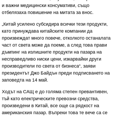
и важни медицински консумативи, също
отбелязаха повишение на митата за внос.
„Китай усилено субсидира всички тези продукти,
като принуждава китайските компании да
произвеждат много повече, отколкото останалата
част от света може да поеме, а след това прави
дъмпинг на излишните продукти на пазара на
несправедливо ниски цени, изкарвайки други
производители по света от бизнеса“, заяви
президентът Джо Байдън преди подписването на
заповедта на 14 май.
Ходът на САЩ е до голяма степен превантивен,
тъй като електрическите превозни средства,
произведени в Китай, все още са рядкост на
американския пазар. Въпреки това те вече са се