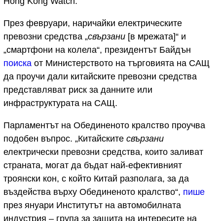
Hong Kong Watch.
През февруари, наричайки електрическите
превозни средства „
свързани
[в мрежата]“ и
„смартфони на колела“, президентът Байдън
поиска
от Министерството на търговията на САЩ
да проучи дали китайските превозни средства
представляват риск за данните или
инфраструктурата на САЩ.
Парламентът на Обединеното кралство проучва
подобен въпрос. „Китайските
свързани
електрически превозни средства, които заливат
страната, могат да бъдат най-ефективният
троянски кон, с който Китай разполага, за да
въздейства върху Обединеното кралство“,
пише
през януари Институтът на автомобилната
индустрия – група за защита на интересите на