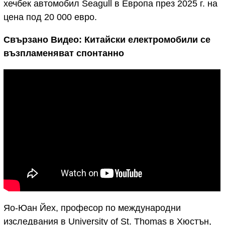
хечбек автомобил Seagull в Европа през 2025 г. на
цена под 20 000 евро.
Свързано Видео: Китайски електромобили се
възпламеняват спонтанно
Яо-Юан Йех, професор по международни
изследвания в University of St. Thomas в Хюстън,