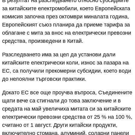
В резултат на разследването относно субсидиите
за китайските електромобили, което Европейската
комисия започна през октомври миналата година,
Европейският съюз планира да приеме тарифа за
облагане с мита за внос на електрически превозни
средства, произведени в Китай.
Разследването има за цел да установи дали
китайските електрически коли, износ за пазара на
ЕС, са получили прекомерни субсидии, което води
до нелоялни търговски практики.
Докато ЕС все още проучва въпроса, Съединените
щати вече са стигнали до това заключение и в
средата на май увеличиха митата си за китайските
електрически превозни средства от 25 % на 100 %,
считано от 1 август. Други китайски продукти,
включително стомана, алуминий, соларни панели