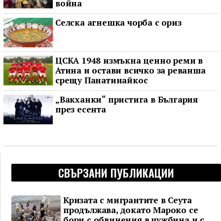
война
Селска агнешка чорба с ориз
ЦСКА 1948 измъкна ценно реми в
Атина и остави всичко за реванша
срещу Панатинайкос
„Вакханки“ пристига в България
през есента
СВЪРЗАНИ ПУБЛИКАЦИИ
Кризата с мигрантите в Сеута
продължава, докато Мароко се
бори с обвинения в чужбина и с