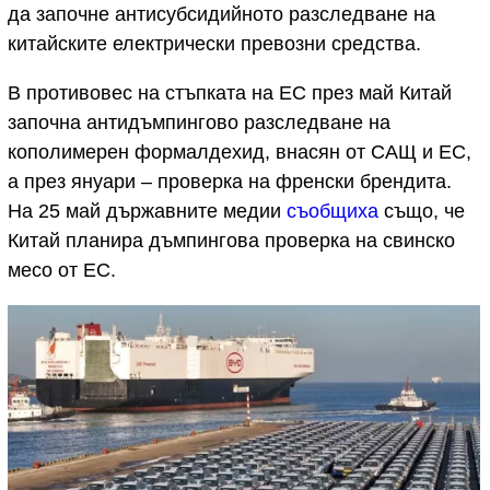
да започне антисубсидийното разследване на
китайските електрически превозни средства.
В противовес на стъпката на ЕС през май Китай
започна антидъмпингово разследване на
кополимерен формалдехид, внасян от САЩ и ЕС,
а през януари – проверка на френски брендита.
На 25 май държавните медии
съобщиха
също, че
Китай планира дъмпингова проверка на свинско
месо от ЕС.