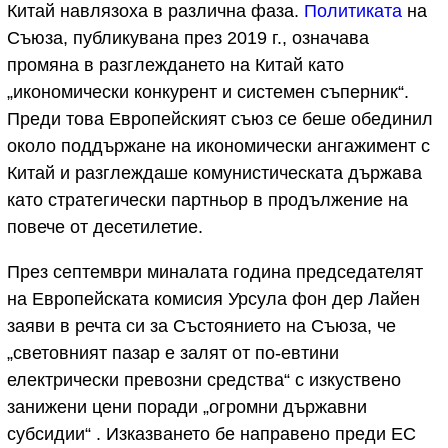
Китай навлязоха в различна фаза.
Политиката
на
Съюза, публикувана през 2019 г., означава
промяна в разглеждането на Китай като
„икономически конкурент и системен съперник“.
Преди това Европейският съюз се беше обединил
около поддържане на икономически ангажимент с
Китай и разглеждаше комунистическата държава
като стратегически партньор в продължение на
повече от десетилетие.
През септември миналата година председателят
на Европейската комисия Урсула фон дер Лайен
заяви в речта си за Състоянието на Съюза, че
„световният пазар е залят от по-евтини
електрически превозни средства“ с изкуствено
занижени цени поради „огромни държавни
субсидии“ . Изказването бе направено преди ЕС