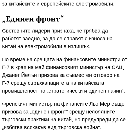
за китайските и европейските електромобили.
„Единен фронт“
Световните лидери признаха, че трябва да
работят заедно, за да се справят с износа на
Китай на електромобили в излишък.
По време на срещата на финансовите министри от
Г-7 в края на май финансовият министър на САЩ
Джанет Йелън призова за съвместен отговор на
Г-7 срещу свръхкапацитета на китайската
промишленост по „стратегически и единен начин“.
Френският министър на финансите Льо Мер също
призова за „единен фронт“ срещу нелоялните
търговски практики на Китай, но предупреди да се
„избягва всякакъв вид търговска война“.