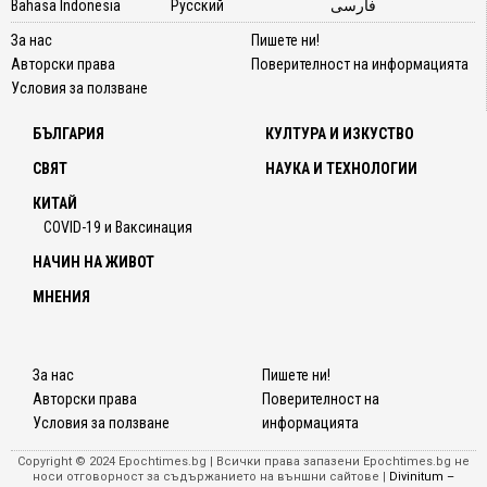
Bahasa Indonesia
Русский
فارسی
За нас
Пишете ни!
Авторски права
Поверителност на информацията
Условия за ползване
БЪЛГАРИЯ
КУЛТУРА И ИЗКУСТВО
СВЯТ
НАУКА И ТЕХНОЛОГИИ
КИТАЙ
COVID-19 и Ваксинация
НАЧИН НА ЖИВОТ
МНЕНИЯ
За нас
Пишете ни!
Авторски права
Поверителност на
Условия за ползване
информацията
Copyright © 2024 Epochtimes.bg | Всички права запазени Epochtimes.bg не
носи отговорност за съдържанието на външни сайтове |
Divinitum –