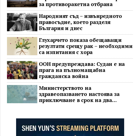
за противоракетна отбрана
Народният съд – извънредното
правосъдие, което разделя
България и днес
Глухарчето показа обещаващи
резултати срещу рак – необходими
са изпитания с хора
ООН предупреждава: Судан е на
прага на пълномащабна
гражданска война
Министерството на
здравеопазването настоява за
приключване в срок на два
ключови строителни проекта