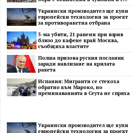
гнева у дома
Украински производител ще купи
европейски технологии за проект
за противоракетна отбрана
3-ма убити, 21 ранени при взрив
близо до кафене край Москва,
съобщиха властите
Полша призова руския посланик
заради навлизане на крилата
ракета
Испания: Мигранти се стекоха
обратно към Мароко, но
преминаванията в Сеута не спряха
Украински производител ще купи
европейски технологии за проект