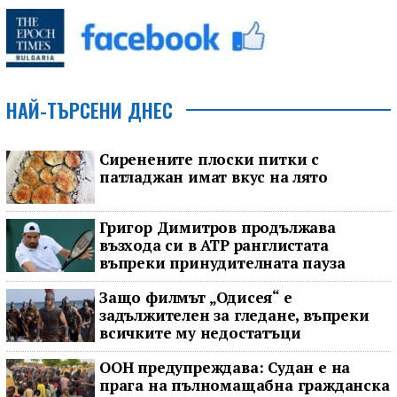
НАЙ-ТЪРСЕНИ ДНЕС
Сиренените плоски питки с
патладжан имат вкус на лято
Григор Димитров продължава
възхода си в ATP ранглистата
въпреки принудителната пауза
Защо филмът „Одисея“ е
задължителен за гледане, въпреки
всичките му недостатъци
ООН предупреждава: Судан е на
прага на пълномащабна гражданска