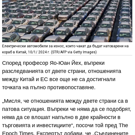
Електрически автомобили за износ, които чакат да бъдат натоварени на
кораб в Китай, 10/1/ 2024 г. (STR/AFP via Getty Images)
Според професор Яо-Юан Йех, въпреки
разследванията от двете страни, отношенията
между Китай и ЕС все още не са достигнали
точката на пълно противопоставяне.
„Мисля, че отношенията между двете страни са в
патова ситуация. Въпреки че няма да се подобрят,
няма да се влошат напълно в две крайности в
търговията и инвестициите“, посочи той пред The
Epoch Times. Експертът добави, че „Съединените