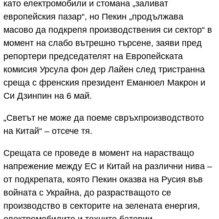
като електромобили и стомана „заливат
европейския пазар“, но Пекин „продължава
масово да подкрепя производствения си сектор“ в
момент на слабо вътрешно търсене, заяви пред
репортери председателят на Европейската
комисия Урсула фон дер Лайен след тристранна
среща с френския президент Еманюел Макрон и
Си Дзинпин на 6 май.
„Светът не може да поеме свръхпроизводството
на Китай“ – отсече тя.
Срещата се проведе в момент на нарастващо
напрежение между ЕС и Китай на различни нива –
от подкрепата, която Пекин оказва на Русия във
войната с Украйна, до разрастващото се
производство в секторите на зелената енергия,