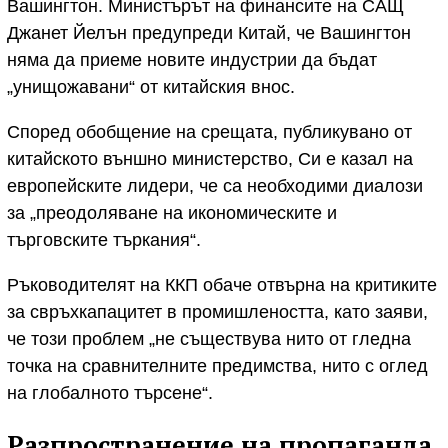
Вашингтон. Министърът на финансите на САЩ
Джанет Йелън предупреди Китай, че Вашингтон
няма да приеме новите индустрии да бъдат
„унищожавани“ от китайския внос.
Според обобщение на срещата, публикувано от
китайското външно министерство, Си е казал на
европейските лидери, че са необходими диалози
за „преодоляване на икономическите и
търговските търкания“.
Ръководителят на ККП обаче отвърна на критиките
за свръхкапацитет в промишлеността, като заяви,
че този проблем „не съществува нито от гледна
точка на сравнителните предимства, нито с оглед
на глобалното търсене“.
Разпространение на пропаганда