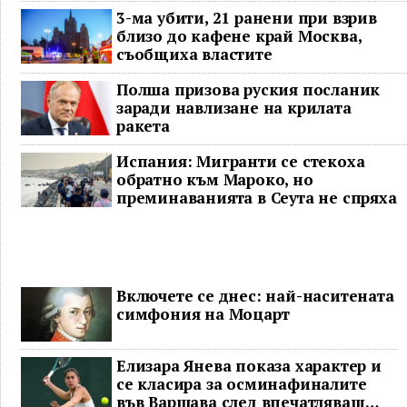
3-ма убити, 21 ранени при взрив
близо до кафене край Москва,
съобщиха властите
Полша призова руския посланик
заради навлизане на крилата
ракета
Испания: Мигранти се стекоха
обратно към Мароко, но
преминаванията в Сеута не спряха
Включете се днес: най-наситената
симфония на Моцарт
Елизара Янева показа характер и
се класира за осминафиналите
във Варшава след впечатляващ