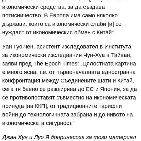
икономически средства, за да създава
потисничество. В Европа има само няколко
държави, които са икономически слаби [и] се
нуждаят от икономическия обмен с Китай“.
Уан Гуо-чен, асистент изследовател в Института
за икономически изследвания Чун-Хуа в Тайван,
заяви пред The Epoch Times: „Цялостната картина
е много ясна, т.е. от първоначалната едностранна
конфронтация между Съединените щати и Китай,
сега тя бавно се разширява до ЕС и Япония, за да
се противопоставят съвместно на икономическата
принуда [на ККП], от традиционните тарифни
войни до технологичната забрана и до нивото на
икономическата сигурност.“
Джан Хун и Луо Я допринесоха за този материал