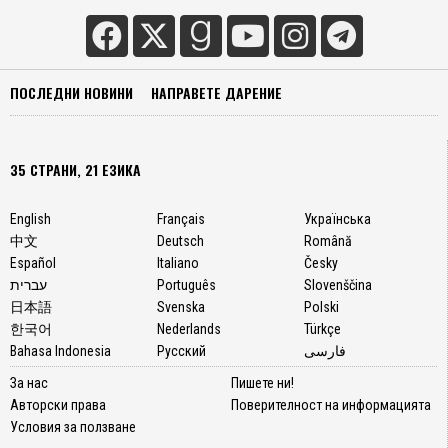
ПОСЛЕДНИ НОВИНИ
НАПРАВЕТЕ ДАРЕНИЕ
35 СТРАНИ, 21 ЕЗИКА
English
Français
Українська
中文
Deutsch
Română
Español
Italiano
Česky
עברית
Português
Slovenščina
日本語
Svenska
Polski
한국어
Nederlands
Türkçe
Bahasa Indonesia
Русский
فارسی
За нас
Пишете ни!
Авторски права
Поверителност на информацията
Условия за ползване