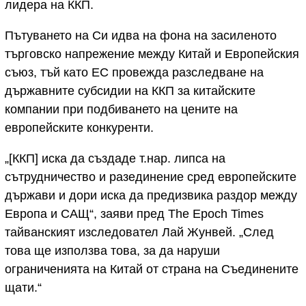
лидера на ККП.
Пътуването на Си идва на фона на засиленото
търговско напрежение между Китай и Европейския
съюз, тъй като ЕС провежда разследване на
държавните субсидии на ККП за китайските
компании при подбиването на цените на
европейските конкуренти.
„[ККП] иска да създаде т.нар. липса на
сътрудничество и разединение сред европейските
държави и дори иска да предизвика раздор между
Европа и САЩ“, заяви пред The Epoch Times
тайванският изследовател Лай Жунвей. „След
това ще използва това, за да наруши
ограниченията на Китай от страна на Съединените
щати.“