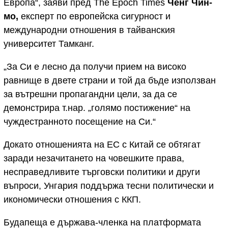
Европа“, заяви пред The Epoch Times
Ченг Чин-
мо,
експерт по европейска сигурност и
международни отношения в тайванския
университет Тамканг.
„За Си е лесно да получи прием на високо
равнище в двете страни и той да бъде използван
за вътрешни пропагандни цели, за да се
демонстрира т.нар. „голямо постижение“ на
чуждестранното посещение на Си.“
Докато отношенията на ЕС с Китай се обтягат
заради незачитането на човешките права,
несправедливите търговски политики и други
въпроси, Унгария поддържа тесни политически и
икономически отношения с ККП.
Будапеща е държава-членка на платформата