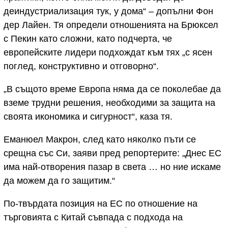
деиндустриализация тук, у дома“ – допълни Фон
дер Лайен. Тя определи отношенията на Брюксел
с Пекин като сложни, като подчерта, че
европейските лидери подхождат към тях „с ясен
поглед, конструктивно и отговорно“.
„В същото време Европа няма да се поколебае да
вземе трудни решения, необходими за защита на
своята икономика и сигурност“, каза тя.
Еманюел Макрон, след като няколко пъти се
срещна със Си, заяви пред репортерите: „Днес ЕС
има най-отворения пазар в света … но ние искаме
да можем да го защитим.“
По-твърдата позиция на ЕС по отношение на
търговията с Китай съвпада с подхода на