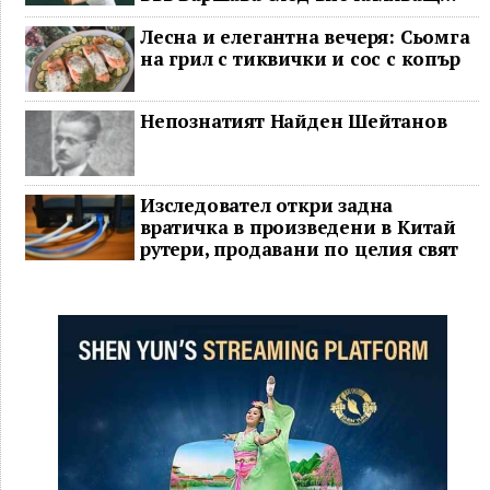
обрат
Лесна и елегантна вечеря: Сьомга
на грил с тиквички и сос с копър
Непознатият Найден Шейтанов
Изследовател откри задна
вратичка в произведени в Китай
рутери, продавани по целия свят