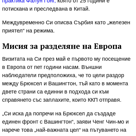
практика Фалун Гонг,
която от 25 години е
потискана и преследвана в Китай.
Междувременно Си описва Сърбия като „железен
приятел“ на режима.
Мисия за разделяне на Европа
Визитата на Си през май е първото му посещение
в Европа от пет години насам. Външни
наблюдатели предположиха, че то цели раздор
между Брюксел и Вашингтон, тъй като в момента
двете страни са единни в подхода си към
справянето със заплахите, които ККП отправя.
„Си иска да попречи на Брюксел да създаде
единен фронт с Вашингтон“, заяви Ченг Чин-мо и
нарече това „най-важната цел“ на пътуването на