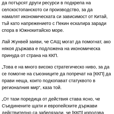
да потърсят други ресурси в подкрепа на
селскостопанското си производство, за да
намалят икономическата си зависимост от Китай,
тъй като напрежението с Пекин ескалира заради
спора в Южнокитайско море.
Лай Жунвей заяви, че САЩ могат да помогнат, ако
някоя държава е подложена на икономическа
принуда от страна на ККП.
„Това е на много високо стратегическо ниво, за да
се помогне на съюзниците да попречат на [ККП] да
прави неща, които подкопават статуквото в
регионалния мир“, каза той.
„От тази поредица от действия става ясно, че
Съединените щати и европейските държави
действително са забелязали, че [ККП] използва