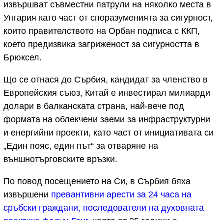
извършват съвместни патрули на няколко места в
Унгария като част от споразуменията за сигурност,
които правителството на Орбан подписа с ККП,
което предизвика загриженост за сигурността в
Брюксел.
Що се отнася до Сърбия, кандидат за членство в
Европейския съюз, Китай е инвестирал милиарди
долари в балканската страна, най-вече под
формата на облекчени заеми за инфраструктурни
и енергийни проекти, като част от инициативата си
„Един пояс, един път“ за отваряне на
външнотърговските връзки.
По повод посещението на Си, в Сърбия бяха
извършени
превантивни арести за 24 часа на
сръбски граждани, последователи на духовната