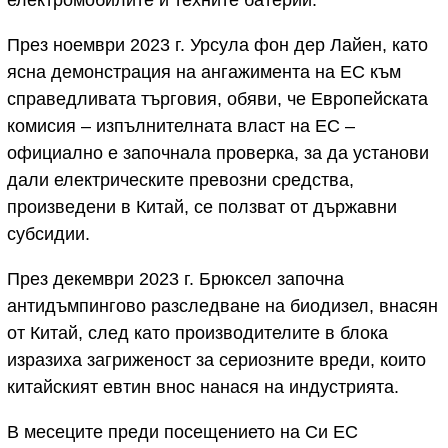
електромобилите и техните батерии.
През ноември 2023 г. Урсула фон дер Лайен, като
ясна демонстрация на ангажимента на ЕС към
справедливата търговия, обяви, че Европейската
комисия – изпълнителната власт на ЕС –
официално е започнала проверка, за да установи
дали електрическите превозни средства,
произведени в Китай, се ползват от държавни
субсидии.
През декември 2023 г. Брюксел започна
антидъмпингово разследване на биодизел, внасян
от Китай, след като производителите в блока
изразиха загриженост за сериозните вреди, които
китайският евтин внос нанася на индустрията.
В месеците преди посещението на Си ЕС