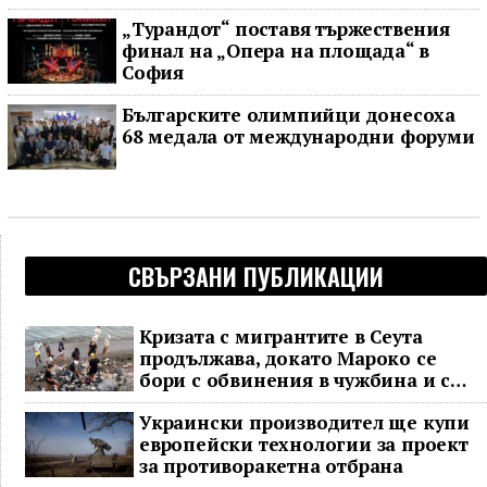
„Турандот“ поставя тържествения
финал на „Опера на площада“ в
София
Българските олимпийци донесоха
68 медала от международни форуми
СВЪРЗАНИ ПУБЛИКАЦИИ
Кризата с мигрантите в Сеута
продължава, докато Мароко се
бори с обвинения в чужбина и с
гнева у дома
Украински производител ще купи
европейски технологии за проект
за противоракетна отбрана