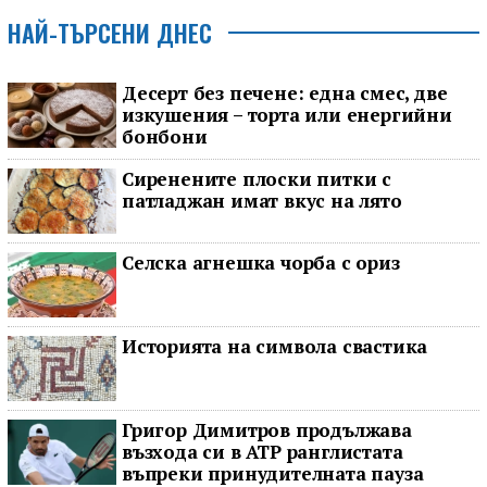
НАЙ-ТЪРСЕНИ ДНЕС
Десерт без печене: една смес, две
изкушения – торта или енергийни
бонбони
Сиренените плоски питки с
патладжан имат вкус на лято
Селска агнешка чорба с ориз
Историята на символа свастика
Григор Димитров продължава
възхода си в ATP ранглистата
въпреки принудителната пауза