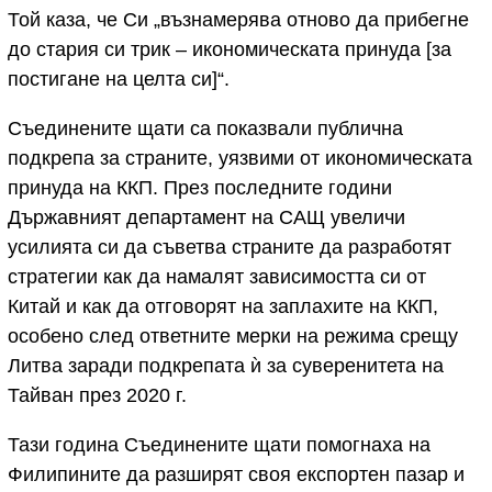
Той каза, че Си „възнамерява отново да прибегне
до стария си трик – икономическата принуда [за
постигане на целта си]“.
Съединените щати са показвали публична
подкрепа за страните, уязвими от икономическата
принуда на ККП. През последните години
Държавният департамент на САЩ увеличи
усилията си да съветва страните да разработят
стратегии как да намалят зависимостта си от
Китай и как да отговорят на заплахите на ККП,
особено след ответните мерки на режима срещу
Литва заради подкрепата ѝ за суверенитета на
Тайван през 2020 г.
Тази година Съединените щати помогнаха на
Филипините да разширят своя експортен пазар и