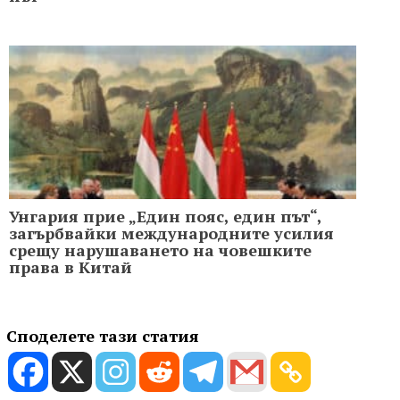
Унгария прие „Един пояс, един път“,
загърбвайки международните усилия
срещу нарушаването на човешките
права в Китай
Споделете тази статия