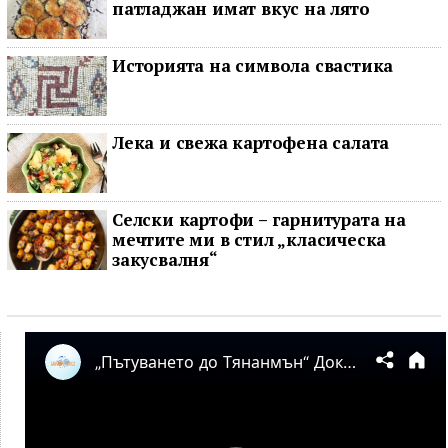
патладжан имат вкус на лято
Историята на символа свастика
Лека и свежа картофена салата
Селски картофи – гарнитурата на
мечтите ми в стил „класическа
закусвалня“