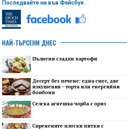
Последвайте ни във Фейсбук
НАЙ-ТЪРСЕНИ ДНЕС
Пълнени сладки картофи
Десерт без печене: една смес, две
изкушения – торта или енергийни
бонбони
Селска агнешка чорба с ориз
Сиренените плоски питки с