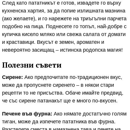
След като пататникът е готов, извадете го върху
кухненска хартия, за да попие излишната мазнина
(ако желаете), и го нарежете на триъгълни парчета
подобно на пица. Поднесете го топъл, най-добре с
купичка кисело мляко или свежа салата от домати
и краставици. Вкусът е земен, ароматен и
невероятно засищащ – истинска родопска магия!
Полезни съвети
Сирене:
Ако предпочитате по-традиционен вкус,
може да пропуснете сиренето – в някои стари
рецепти то не присъства. Обаче имайте предвид,
че със сирене патанакът ще е много по-вкусен.
Печене във фурна:
Ако нямате достатъчно голям
тиган, може да изпечете пататника във фурна.
Разстелете сместа в намазнена тава и печете на