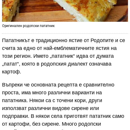
Оригинален родопски пататник
Пататникът е традиционно ястие от Родопите и се
счита за едно от най-емблематичните ястия на
този регион. Името „пататник“ идва от думата
„патат“, която в родопския диалект означава
картоф.
Въпреки че основната рецепта е сравнително
проста, има много различни варианти на
пататника. Някои са с точени кори, други
използват различни видове сирене или
подправки. В някои села приготвят пататник само
от картофи, без сирене. Много родопски