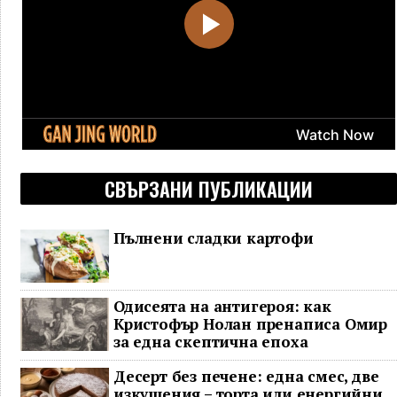
СВЪРЗАНИ ПУБЛИКАЦИИ
Пълнени сладки картофи
Одисеята на антигероя: как
Кристофър Нолан пренаписа Омир
за една скептична епоха
Десерт без печене: една смес, две
изкушения – торта или енергийни