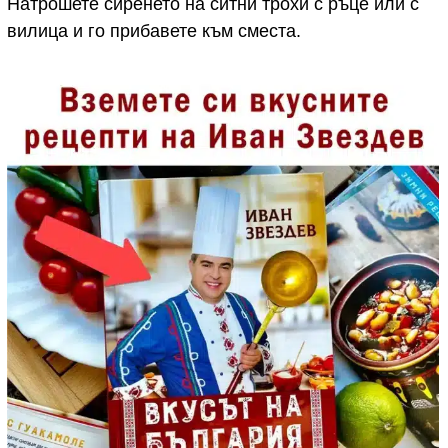
Натрошете сиренето на ситни трохи с ръце или с
вилица и го прибавете към сместа.