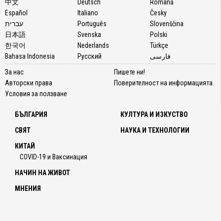
中文
Deutsch
Română
Español
Italiano
Česky
עברית
Português
Slovenščina
日本語
Svenska
Polski
한국어
Nederlands
Türkçe
Bahasa Indonesia
Русский
فارسی
За нас
Пишете ни!
Авторски права
Поверителност на информацията
Условия за ползване
БЪЛГАРИЯ
КУЛТУРА И ИЗКУСТВО
СВЯТ
НАУКА И ТЕХНОЛОГИИ
КИТАЙ
COVID-19 и Ваксинация
НАЧИН НА ЖИВОТ
МНЕНИЯ