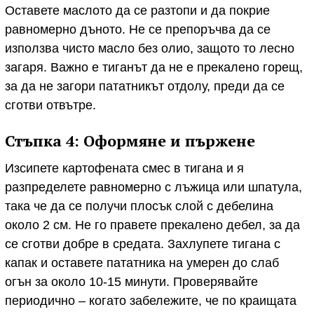
Оставете маслото да се разтопи и да покрие
равномерно дъното. Не се препоръчва да се
използва чисто масло без олио, защото то лесно
загаря. Важно е тиганът да не е прекалено горещ,
за да не загори пататникът отдолу, преди да се
сготви отвътре.
Стъпка 4: Оформяне и пържене
Изсипете картофената смес в тигана и я
разпределете равномерно с лъжица или шпатула,
така че да се получи плосък слой с дебелина
около 2 см. Не го правете прекалено дебел, за да
се сготви добре в средата. Захлупете тигана с
капак и оставете пататника на умерен до слаб
огън за около 10-15 минути. Проверявайте
периодично – когато забележите, че по краищата