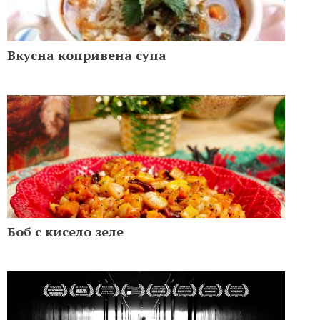
Вкусна копривена супа
Боб с кисело зеле