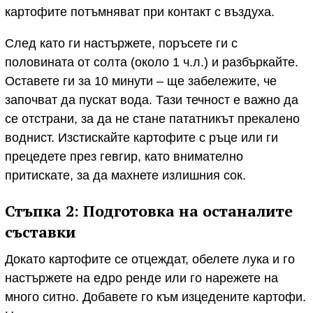
картофите потъмняват при контакт с въздуха.
След като ги настържете, поръсете ги с
половината от солта (около 1 ч.л.) и разбъркайте.
Оставете ги за 10 минути – ще забележите, че
започват да пускат вода. Тази течност е важно да
се отстрани, за да не стане пататникът прекалено
воднист. Изстискайте картофите с ръце или ги
прецедете през гевгир, като внимателно
притискате, за да махнете излишния сок.
Стъпка 2: Подготовка на останалите
съставки
Докато картофите се отцеждат, обелете лука и го
настържете на едро ренде или го нарежете на
много ситно. Добавете го към изцедените картофи.