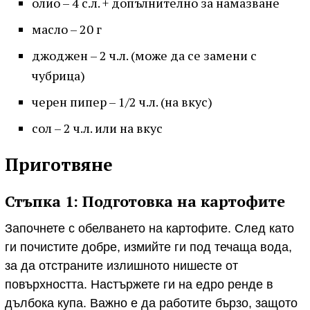
олио – 4 с.л. + допълнително за намазване
масло – 20 г
джоджен – 2 ч.л. (може да се замени с
чубрица)
черен пипер – 1/2 ч.л. (на вкус)
сол – 2 ч.л. или на вкус
Приготвяне
Стъпка 1: Подготовка на картофите
Започнете с обелването на картофите. След като
ги почистите добре, измийте ги под течаща вода,
за да отстраните излишното нишесте от
повърхността. Настържете ги на едро ренде в
дълбока купа. Важно е да работите бързо, защото