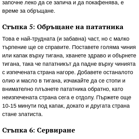
започне леко да се запича и да покафенява, е
време за обръщане.
Стъпка 5: Обръщане на пататника
Това е най-трудната (и забавна) част, но с малко
търпение ще се справите. Поставете голяма чиния
или капак върху тигана, хванете здраво и обърнете
тигана, така че пататникът да падне върху чинията
с изпечената страна нагоре. Добавете останалото
олио и масло в тигана, изчакайте да се стопи и
внимателно плъзнете пататника обратно, като
неизпечената страна сега е отдолу. Пържете още
10-15 минути под капак, докато и другата страна
стане златиста.
Стъпка 6: Сервиране