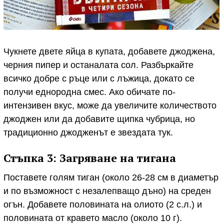
Чукнете двете яйца в купата, добавете джоджена,
черния пипер и останалата сол. Разбъркайте
всичко добре с ръце или с лъжица, докато се
получи еднородна смес. Ако обичате по-
интензивен вкус, може да увеличите количеството
джоджен или да добавите щипка чубрица, но
традиционно джодженът е звездата тук.
Стъпка 3: Загряване на тигана
Поставете голям тиган (около 26-28 см в диаметър
и по възможност с незалепващо дъно) на среден
огън. Добавете половината на олиото (2 с.л.) и
половината от кравето масло (около 10 г).