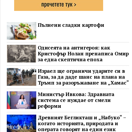
Пълнени сладки картофи
Одисеята на антигероя: как
Кристофър Нолан пренаписа Омир
за една скептична епоха
Израел ще ограничи ударите си в
Газа, за да даде шанс на плана на
Тръмп за разоръжаване на „Хамас“
Министър Ивкова: Здравната
система се нуждае от смели
реформи
Древният Бегликташ и „Набуко“ –
когато историята, природата и
операта говорят на един език