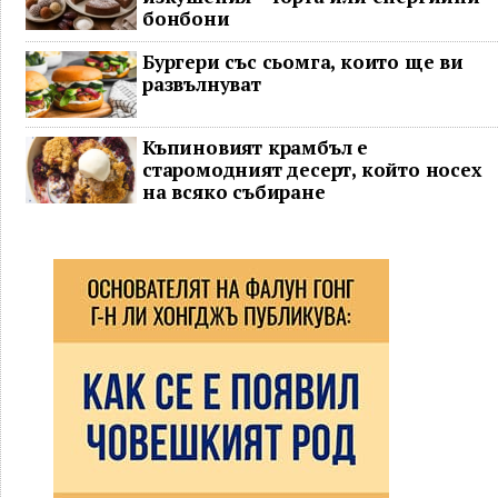
бонбони
Бургери със сьомга, които ще ви
развълнуват
Къпиновият крамбъл е
старомодният десерт, който носех
на всяко събиране