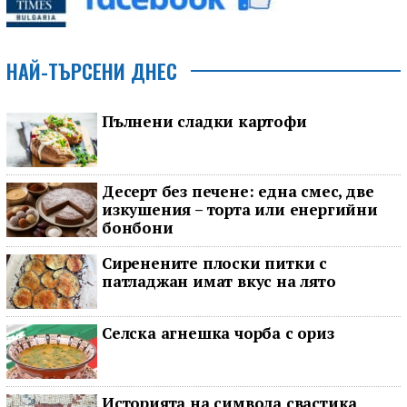
НАЙ-ТЪРСЕНИ ДНЕС
Пълнени сладки картофи
Десерт без печене: една смес, две
изкушения – торта или енергийни
бонбони
Сиренените плоски питки с
патладжан имат вкус на лято
Селска агнешка чорба с ориз
Историята на символа свастика