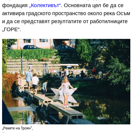
фондация
„Колективът“
. Основната цел бе да се
активира градското пространство около река Осъм
и да се представят резултатите от работилниците
„ГОРЕ“.
„Реките на Троян“,