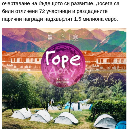
очертаване на бъдещото си развитие. Досега са
били отличени 72 участници и раздадените
парични награди надхвърлят 1,5 милиона евро.