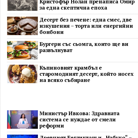
Кристофър Нолан пренаписа Омир
за една скептична епоха
Десерт без печене: една смес, две
изкушения – торта или енергийни
бонбони
Бургери със сьомга, които ще ви
развълнуват
Къпиновият крамбъл е
старомодният десерт, който носех
на всяко събиране
Министър Ивкова: Здравната
система се нуждае от смели
реформи
Древният Бегликташ и „Набуко“ –