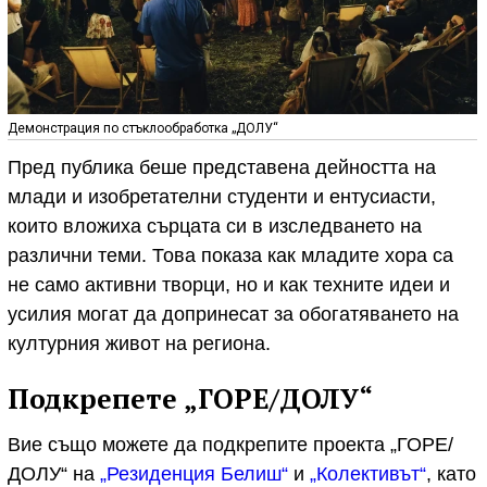
Демонстрация по стъклообработка „ДОЛУ“
Пред публика беше представена дейността на
млади и изобретателни студенти и ентусиасти,
които вложиха сърцата си в изследването на
различни теми. Това показа как младите хора са
не само активни творци, но и как техните идеи и
усилия могат да допринесат за обогатяването на
културния живот на региона.
Подкрепете „ГОРЕ/ДОЛУ“
Вие също можете да подкрепите проекта „ГОРЕ/
ДОЛУ“ на
„Резиденция Белиш“
и
„Колективът“
, като