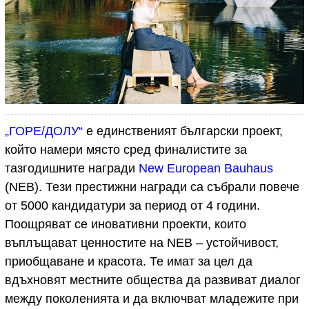
„ГОРЕ/ДОЛУ“
е единственият български проект,
който намери място сред финалистите за
тазгодишните награди
New European Bauhaus
(NEB). Тези престижни награди са събрали повече
от 5000 кандидатури за период от 4 години.
Поощряват се иновативни проекти, които
въплъщават ценностите на NEB – устойчивост,
приобщаване и красота. Те имат за цел да
вдъхновят местните общества да развиват диалог
между поколенията и да включват младежите при