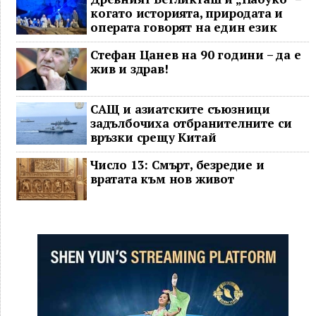
когато историята, природата и
операта говорят на един език
Стефан Цанев на 90 години – да е
жив и здрав!
САЩ и азиатските съюзници
задълбочиха отбранителните си
връзки срещу Китай
Число 13: Смърт, безредие и
вратата към нов живот