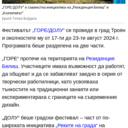
„ГОРЕ/ДОЛУ“ е съвместна инициатива на „Резиденция Белиш“ и
„Колективът“.
Epoch Times Bulgaria
Фестивалът
„ГОРЕ/ДОЛУ“
се проведе в град Троян
и околностите му от 17-ти до 23-ти август 2024 г.
Програмата беше разделена на две части.
„ГОРЕ“ протече на територията на
Резиденция
Белиш
. Участниците имаха възможност да работят,
да общуват и да се забавляват заедно в серия от
творчески работилници, като усвояваха
тънкостите на традиционни занаяти или
експериментираха с границите на съвременния
дизайн.
„ДОЛУ“ беше градски фестивал – част от по-
широката инициатива
„Реките на града“
на