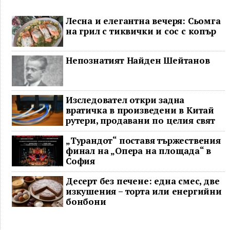
Лесна и елегантна вечеря: Сьомга
на грил с тиквички и сос с копър
Непознатият Найден Шейтанов
Изследовател откри задна
вратичка в произведени в Китай
рутери, продавани по целия свят
„Турандот“ поставя тържествения
финал на „Опера на площада“ в
София
Десерт без печене: една смес, две
изкушения – торта или енергийни
бонбони