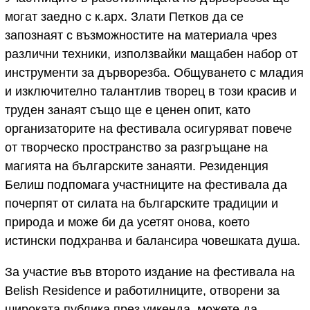
могат заедно с к.арх. Злати Петков да се
запознаят с възможностите на материала чрез
различни техники, използвайки мащабен набор от
инструменти за дърворезба. Общуването с младия
и изключително талантлив творец в този красив и
труден занаят също ще е ценен опит, като
организаторите на фестивала осигуряват повече
от творческо пространство за разгръщане на
магията на българските занаяти. Резиденция
Белиш подпомага участниците на фестивала да
почерпят от силата на българските традиции и
природа и може би да усетят онова, което
истински подхранва и балансира човешката душа.
За участие във второто издание на фестивала на
Belish Residence и работилниците, отворени за
широката публика през уикенда, можете да