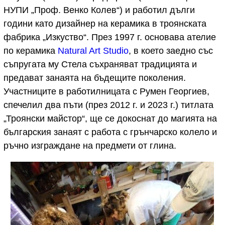
НУПИ „Проф. Венко Колев“) и работил дълги
години като дизайнер на керамика в троянската
фабрика „Изкуство“. През 1997 г. основава ателие
по керамика
Natural Art Studio
, в което заедно със
съпругата му Стела съхраняват традицията и
предават занаята на бъдещите поколения.
Участниците в работилницата с Румен Георгиев,
спечелил два пъти (през 2012 г. и 2023 г.) титлата
„Троянски майстор“, ще се докоснат до магията на
българския занаят с работа с грънчарско колело и
ръчно изграждане на предмети от глина.