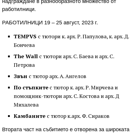
надграждане в разнообразното множество от
работилници.
РАБОТИЛНИЦИ 19 – 25 август, 2023 г.
TEMPVS
с тютори к. арх. Р. Папулова, к. арх. Д.
Бончева
The Wall
с тютори арх. С. Баева и арх. С.
Петрова
Звън
с тютор арх. А. Ангелов
По стъпките
с тютор к. арх. Р. Мирчева и
помощник-тютори арх. С. Костова и арх. Д
Михалева
Камбаните
с тютор к.арх. Ф. Сираков
Втората част на събитието е отворена за широката