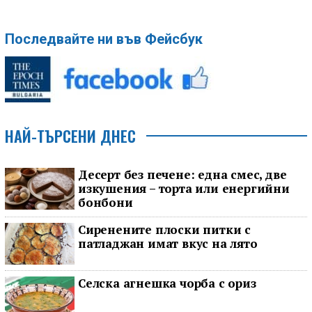
Последвайте ни във Фейсбук
НАЙ-ТЪРСЕНИ ДНЕС
Десерт без печене: една смес, две
изкушения – торта или енергийни
бонбони
Сиренените плоски питки с
патладжан имат вкус на лято
Селска агнешка чорба с ориз