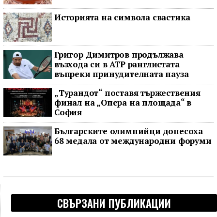
Историята на символа свастика
Григор Димитров продължава
възхода си в ATP ранглистата
въпреки принудителната пауза
„Турандот“ поставя тържествения
финал на „Опера на площада“ в
София
Българските олимпийци донесоха
68 медала от международни форуми
СВЪРЗАНИ ПУБЛИКАЦИИ