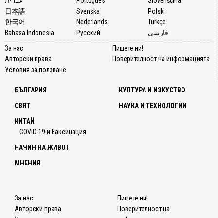
עברית
Português
Slovenščina
日本語
Svenska
Polski
한국어
Nederlands
Türkçe
Bahasa Indonesia
Русский
فارسی
За нас
Пишете ни!
Авторски права
Поверителност на информацията
Условия за ползване
БЪЛГАРИЯ
КУЛТУРА И ИЗКУСТВО
СВЯТ
НАУКА И ТЕХНОЛОГИИ
КИТАЙ
COVID-19 и Ваксинация
НАЧИН НА ЖИВОТ
МНЕНИЯ
За нас
Пишете ни!
Авторски права
Поверителност на