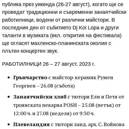
публика през уикенда (26-27 август), когато ще се
проведат традиционни и съвременни занаятчийски
работилници, водени от различни майстори. В
последния ден от събитието Dj Koi Lopa и други
таланти в музиката (вкл. открития на фестивала)
ще огласят махленско-планинската околия с
плътен концертен звук.
РАБОТИЛНИЦИ 26 – 27 август, 2023 г.
Грънчарство
с майстор-керамик Румен
Георгиев – 26.08 (събота)
Занаятчийски хляб
с тютори Ели и Петя от
троянската пекарна POSH – 25.08 (петък) от
12:00 ч. и 27.08 (неделя) от 9:30 ч.
Плевеландия
с тютори ланд. арх. С. Войнова