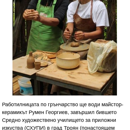
Работилницата по грънчарство ще води майстор-
керамикът Румен Георгиев, завършил бившето
Средно художествено училището за приложни
изкуства (СХУПИ) в град Троян (понастоящем