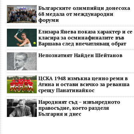
Българските олимпийци донесоха
68 медала от международни
форуми
Елизара Янева показа характер и се
класира за осминафиналите във
Варшава след впечатляващ обрат
Непознатият Найден Шейтанов
ЦСКА 1948 измъкна ценно реми в
Атина и остави всичко за реванша
срещу Панатинайкос
Народният съд – извънредното
правосъдие, което разделя
България и днес