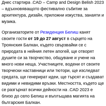
Днес стартира .CAD – Camp and Design Belish 2023
– вдъхновяващото фестивално събитие за
архитектура, дизайн, приложни изкуства, занаяти и
музика.
Организаторите от
Резиденция Белиш
канят
своите гости
от 19 до 27 август
в сърцето на
Троянския Балкан, където свързвайки се с
природата в нейния летен апогей, ще отворят
душите си за творчество, общуване и учене на
много нови неща. Участниците, водени от своите
творчески наставници или тютори, ще изследват
средата, ще генерират идеи, ще търсят и създават
видими и невидими връзки. Местността, където ще
се разгърнат всички дейности на .CAD 2023 е
близо до село Белиш и въплъщава магията на
българския Балкан.