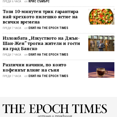
от
КРИС СЪМЪРС
ПРЕДИ 6 ЧАСА
...
Този 10-минутен трик гарантира
най-крехкото пилешко ястие на
всички времена
от
ЕКИП НА THE EPOCH TIMES
ПРЕДИ 7 ЧАСА
Изложбата „Изкуството на Джън-
Шан-Жен“ трогна жители и гости
на град Банско
от
ЕКИП НА THE EPOCH TIMES
ПРЕДИ 7 ЧАСА
Различни начини, по които
кофеинът влияе на съня
от
ЕКИП НА THE EPOCH TIMES
ПРЕДИ 7 ЧАСА