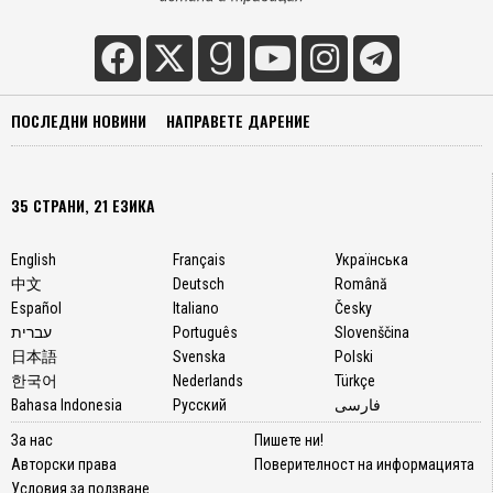
ПОСЛЕДНИ НОВИНИ
НАПРАВЕТЕ ДАРЕНИЕ
35 СТРАНИ, 21 ЕЗИКА
English
Français
Українська
中文
Deutsch
Română
Español
Italiano
Česky
עברית
Português
Slovenščina
日本語
Svenska
Polski
한국어
Nederlands
Türkçe
Bahasa Indonesia
Русский
فارسی
За нас
Пишете ни!
Авторски права
Поверителност на информацията
Условия за ползване