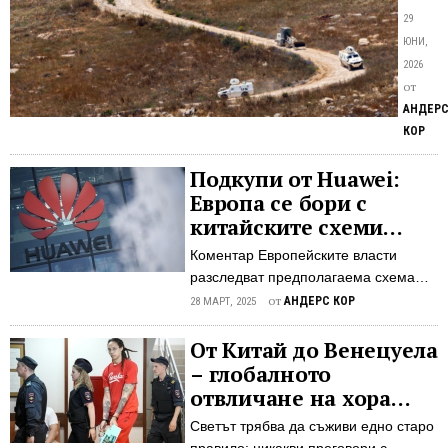
Лив
ливанс
29
е
правит
ЮНИ,
опр
търпи
2026
атакит
от
на
АНДЕР
Хизбул
КОР
Йерус
няма
Подкупи от Huawei:
друг
Европа се бори с
избор
китайските схеми
Комен
„пари за влияние“
Коментар Европейските власти
Прего
разследват предполагаема схема
с
"пари-за-влияние", в която до 15
от
АНДЕРС КОР
Иран,
28 МАРТ, 2025
настоящи и бивши депутати от
включ
Европейския парламент са
От Китай до Венецуела
по
получавали подкупи от Huawei.
– глобалното
въпро
Случаят, започнат от белгийското
за
отвличане на хора
разузнаване, алармира за
Ливан,
нараства
Светът трябва да съживи едно старо
необходимостта от по-голяма
са се