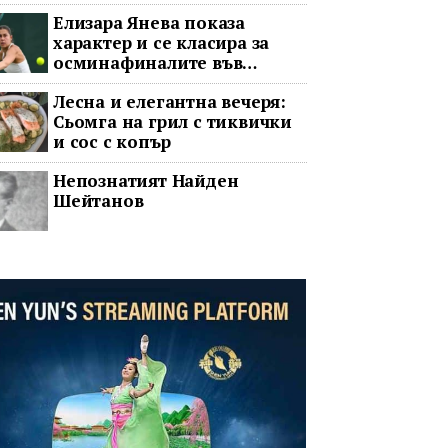
Елизара Янева показа
характер и се класира за
осминафиналите във
Варшава след впечатляващ
Лесна и елегантна вечеря:
обрат
Сьомга на грил с тиквички
и сос с копър
Непознатият Найден
Шейтанов