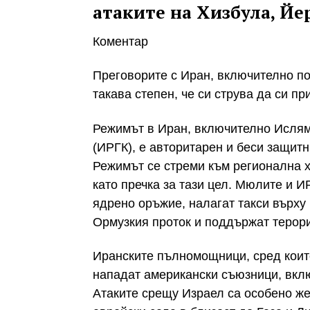
атаките на Хизбула, Йе
Коментар
Преговорите с Иран, включително по
такава степен, че си струва да си п
Режимът в Иран, включително Ислям
(ИРГК), е авторитарен и беси защит
Режимът се стреми към регионална 
като пречка за тази цел. Мюлите и И
ядрено оръжие, налагат такси върх
Ормузкия проток и поддържат терори
Иранските пълномощници, сред коит
нападат американски съюзници, вкл
Атаките срещу Израел са особено ж