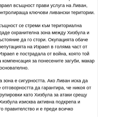
Израел всъщност прави услуга на Ливан,
 контролираща ключови ливански територии.
всъщност се стреми към териториална
здаде охранителна зона между Хизбула и
ъстояние да го стори. Окупацията обаче
репутацията на Израел в голяма част от
 Израел е пострадала от война, която той
а компенсация за понесените загуби, макар
основателно.
 зона е сигурността. Ако Ливан иска да
е отговорността да гарантира, че никоя от
групировки като Хизбула за атаки срещу
Хизбула изисква активна подкрепа и
то правителство и е преди всичко