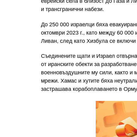
еврейски села в близост до Газа и Л
и трансгранични набези.
До 250 000 израелци бяха евакуира
октомври 2023 г., като между 60 000 
Ливан, след като Хизбула се включи 
Съединените щати и Израел отвърна
от иранските обекти за разработван
военновъздушните му сили, както и 
мрежи. Хамас и хутите бяха неутра
застрашава корабоплаването в Орму