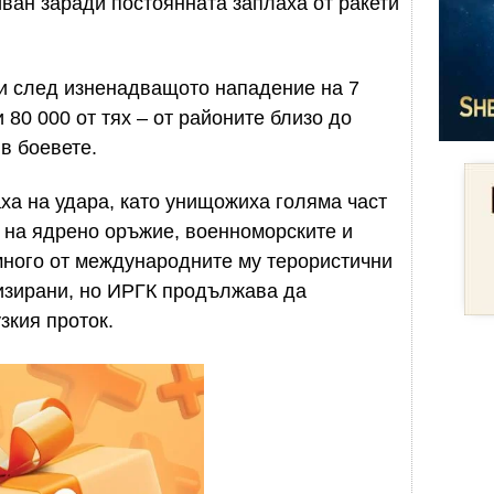
иван заради постоянната заплаха от ракети
ни след изненадващото нападение на 7
и 80 000 от тях – от районите близо до
в боевете.
ха на удара, като унищожиха голяма част
е на ядрено оръжие, военноморските и
много от международните му терористични
лизирани, но ИРГК продължава да
зкия проток.