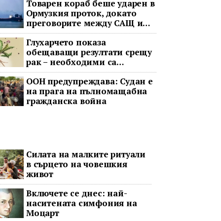
Товарен кораб беше ударен в
Ормузкия проток, докато
преговорите между САЩ и
Иран останаха в безизходица
Глухарчето показа
обещаващи резултати срещу
рак – необходими са
изпитания с хора
ООН предупреждава: Судан е
на прага на пълномащабна
гражданска война
Силата на малките ритуали
в сърцето на човешкия
живот
Включете се днес: най-
наситената симфония на
Моцарт