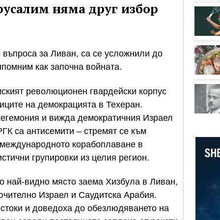
русалим няма друг избор
 въпроса за Ливан, са се усложнили до
рипомним как започна войната.
ският революционен гвардейски корпус
ниците на демокрацията в Техеран.
хегемония и вижда демократичния Израел
РГК са антисемити – стремят се към
у международното корабоплаване в
стични групировки из целия регион.
о най-видно място заема Хизбула в Ливан,
ючително Израел и Саудитска Арабия.
естоки и доведоха до обезлюдяването на