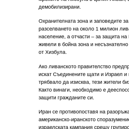
демобилизирани.
Охранителната зона и заповедите за
разселването на около 1 милион лива
население, а отчасти – за защита на
живели в бойна зона и несъзнателно
от Хизбула.
Ако ливанското правителство предпр
искат Съединените щати и Израел и
трябвало да изисква, тези жители би
Както винаги, необходимо е дееспос
защити гражданите си.
Иран се противопоставя на разоръжа
американско-иранското споразумение
израелската кампания срещу групиро