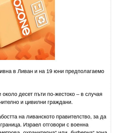
тивна в Ливан и на 19 юни предполагаемо
 около десет пъти по-жестоко – в случая
чително и цивилни граждани.
бостта на ливанското правителство, за да
 граница. Израел отговори с военна
метрова „охранителна“ или „буферна“ зона