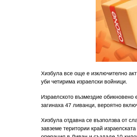
Хизбула все още е изключително ак
уби четирима израелски войници.
Израелското възмездие обикновено е
загинаха 47 ливанци, вероятно вклю
Хизбула отдавна се възползва от сла
завземе територии край израелската
операция в Ливан и създаде 10-кило