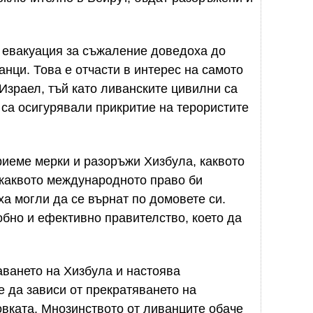
 евакуация за съжаление доведоха до
нци. Това е отчасти в интерес на самото
 Израел, тъй като ливанските цивилни са
 са осигурявали прикритие на терористите
иеме мерки и разоръжи Хизбула, каквото
 каквото международното право би
ха могли да се върнат по домовете си.
обно и ефективно правителство, което да
ването на Хизбула и настоява
 да зависи от прекратяването на
вката. Мнозинството от ливанците обаче