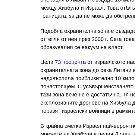
между Хизбула и Израел. Това отблъ
границата, за да не може да обстрел
Подобна охранителна зона е създаден
оттегля от нея през 2000 г. Сега то
образувалия се вакуум на власт.
Цели
73 процента
от израелското на
охранителната зона до река Литани в
надхвърляла
приблизително 10-кил
понастоящем. С усъвършенстването 
тази зона вече не е достатъчна. Тя 
експлозивните дронове на Хизбула д
поразят израелски войници в рамките
В крайна сметка Израел най-вероятн
мрежите на Хизбула в целия Ливан, 