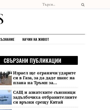
СЪЗНАНИЕ
НАЧИН НА ЖИВОТ
СВЪРЗАНИ ПУБЛИКАЦИИ
Израел ще ограничи ударите
си в Газа, за да даде шанс на
плана на Тръмп за
разоръжаване на „Хамас“
САЩ и азиатските съюзници
задълбочиха отбранителните
си връзки срещу Китай