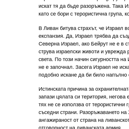
искат тя да бъде разоръжена. Така 
като се бори с терористична група,
В Ливан битува страхът, че Израел 
експанзия. Да, Израел трябва да съ
Северна Израел, ако Бейрут не е в с
струва израелски животи и уврежда 
света. По този начин сигурността на
не е започнал. Засега Израел не иск
подобно искане да би било напълно 
Истинската причина за охранителната
запази цялата си територия, негова 
тях не се използва от терористични 
съседни страни. Разоръжаването на 
ангажираност от страна на ливанско
отговорност на ливанската армия.