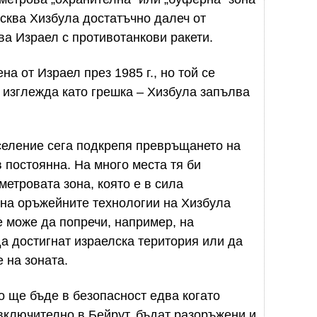
сква Хизбула достатъчно далеч от
ва Израел с противотанкови ракети.
а от Израел през 1985 г., но той се
ва изглежда като грешка – Хизбула запълва
селение сега подкрепя превръщането на
 постоянна. На много места тя би
ометровата
зона, която е в сила
на оръжейните технологии на Хизбула
не може да попречи, например, на
а достигнат израелска територия или да
 на зоната.
о ще бъде в безопасност едва когато
включително в Бейрут, бъдат разоръжени и