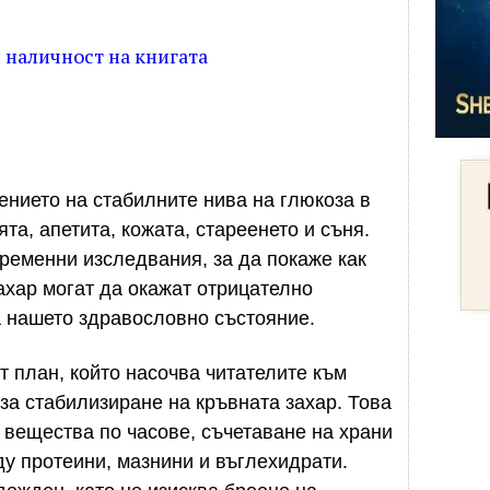
наличност на книгата
ението на стабилните нива на глюкоза в
та, апетита, кожата, стареенето и съня.
ременни изследвания, за да покаже как
ахар могат да окажат отрицателно
а нашето здравословно състояние.
т план, който насочва читателите към
за стабилизиране на кръвната захар. Това
вещества по часове, съчетаване на храни
у протеини, мазнини и въглехидрати.