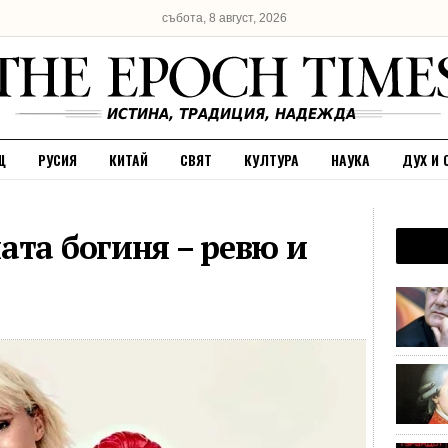
събота, 8 август, 2026
Щ
РУСИЯ
КИТАЙ
СВЯТ
КУЛТУРА
НАУКА
ДУХ И 
ата богиня – ревю и