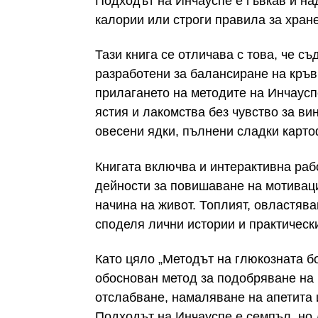
Подходът на Инчауспе е гъвкав и на
калории или строги правила за хран
Тази книга се отличава с това, че с
разработени за балансиране на кръв
прилагането на методите на Инчауспе
ястия и лакомства без чувство за ви
овесени ядки, пълнени сладки карто
Книгата включва и интерактивна рабо
дейности за повишаване на мотиваци
начина на живот. Топлият, овластяв
споделя лични истории и практическ
Като цяло „Методът на глюкозната б
обоснован метод за подобряване на к
отслабване, намаляване на апетита 
Подходът на Инчауспе е семпъл, но 