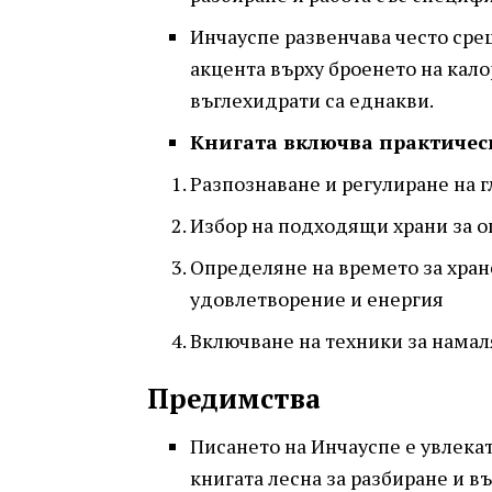
Инчауспе развенчава често сре
акцента върху броенето на кал
въглехидрати са еднакви.
Книгата включва практическ
Разпознаване и регулиране на 
Избор на подходящи храни за о
Определяне на времето за хран
удовлетворение и енергия
Включване на техники за намал
Предимства
Писането на Инчауспе е увлекат
книгата лесна за разбиране и в