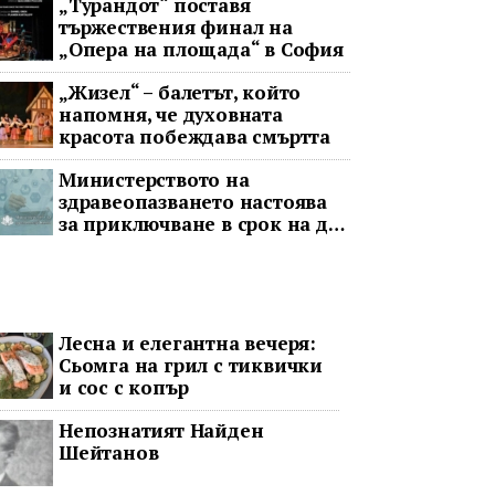
„Турандот“ поставя
тържествения финал на
„Опера на площада“ в София
„Жизел“ – балетът, който
напомня, че духовната
красота побеждава смъртта
Министерството на
здравеопазването настоява
за приключване в срок на два
ключови строителни проекта
Лесна и елегантна вечеря:
Сьомга на грил с тиквички
и сос с копър
Непознатият Найден
Шейтанов