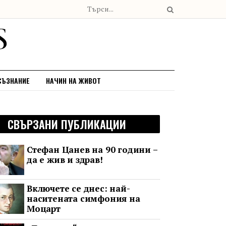
СЪЗНАНИЕ
НАЧИН НА ЖИВОТ
СВЪРЗАНИ ПУБЛИКАЦИИ
Стефан Цанев на 90 години –
да е жив и здрав!
Включете се днес: най-
наситената симфония на
Моцарт