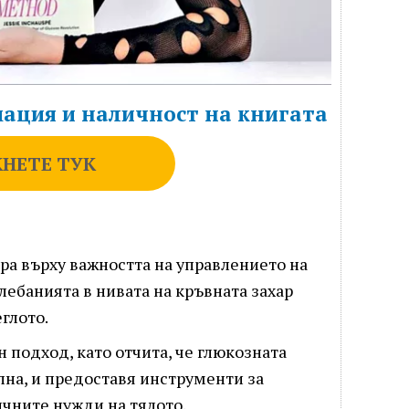
ация и наличност на книгата
НЕТЕ ТУК
ра върху важността на управлението на
олебанията в нивата на кръвната захар
еглото.
 подход, като отчита, че глюкозната
лна, и предоставя инструменти за
ичните нужди на тялото.