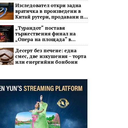
Изследовател откри задна
вратичка в произведени в
Китай рутери, продавани по
целия свят
„Турандот“ поставя
тържествения финал на
„Опера на площада“ в
София
Десерт без печене: една
смес, две изкушения – торта
или енергийни бонбони