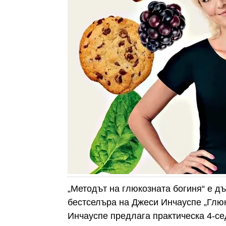
„Методът на глюкозната богиня“ е 
бестселъра на Джеси Инчауспе „Глюк
Инчауспе предлага практическа 4-се