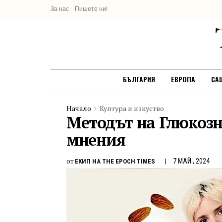
За нас
Пишете ни!
БЪЛГАРИЯ
ЕВРОПА
СА
Начало
Култура и изкуство
Методът на Глюкозн
мнения
от
7 МАЙ , 2024
ЕКИП НА THE EPOCH TIMES