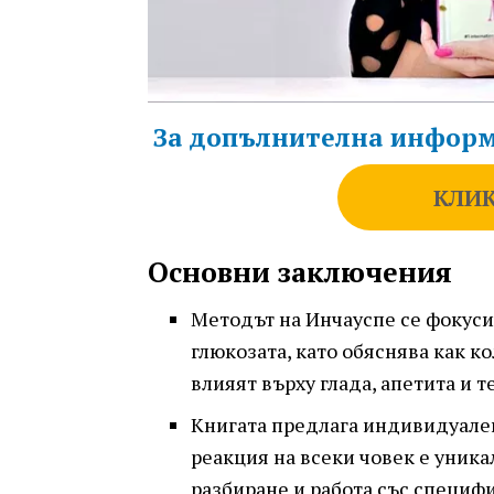
За допълнителна информ
КЛИК
Основни заключения
Методът на Инчауспе се фокуси
глюкозата, като обяснява как к
влияят върху глада, апетита и т
Книгата предлага индивидуален
реакция на всеки човек е уника
разбиране и работа със специф