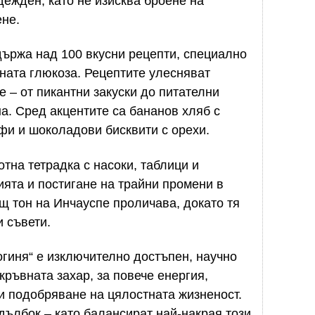
дежден, като не изисква броене на
ене.
ъдържа над 100 вкусни рецепти, специално
ната глюкоза. Рецептите улесняват
 – от пикантни закуски до питателни
на. Сред акцентите са бананов хляб с
фи и шоколадови бисквити с орехи.
тна тетрадка с насоки, таблици и
ята и постигане на трайни промени в
ащ тон на Инчауспе проличава, докато тя
и съвети.
огиня“ е изключително достъпен, научно
ръвната захар, за повече енергия,
и подобряване на цялостната жизненост.
дълбок – като балансират най-накрая този