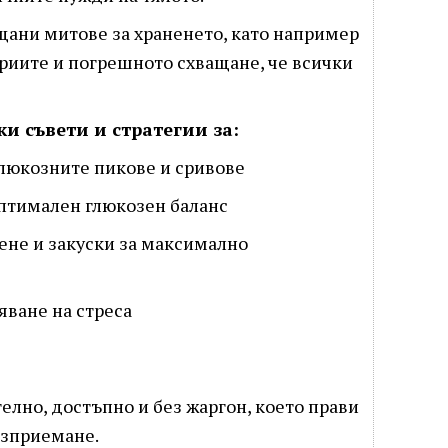
щани митове за храненето, като например
ориите и погрешното схващане, че всички
и съвети и стратегии за:
глюкозните пикове и сривове
птимален глюкозен баланс
ене и закуски за максимално
яване на стреса
елно, достъпно и без жаргон, което прави
ъзприемане.