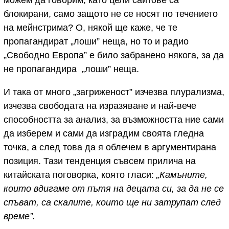
блокирани, само защото не се носят по течението
на мейнстрима? О, някой ще каже, че те
пропагандират „лоши” неща, но то и радио
„Свободно Европа” е било забранено някога, за да
не пропагандира „лоши” неща.
И така от много „загриженост” изчезва плурализма,
изчезва свободата на изразяване и най-вече
способността за анализ, за възможността ние сами
да изберем и сами да изградим своята гледна
точка, а след това да я облечем в аргументирана
позиция. Тази тенденция съвсем прилича на
китайската поговорка, която гласи:
„Камъните,
които вдигаме от пътя на децата си, за да не се
спъват, са скалите, които ще ни затрупат след
време”.