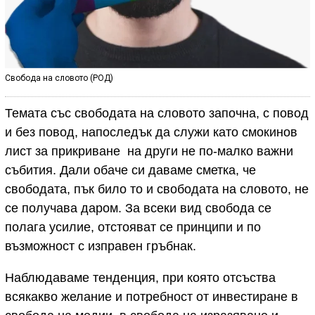
Свобода на словото (РОД)
Темата със свободата на словото започна, с повод
и без повод, напоследък да служи като смокинов
лист за прикриване на други не по-малко важни
събития. Дали обаче си даваме сметка, че
свободата, пък било то и свободата на словото, не
се получава даром. За всеки вид свобода се
полага усилие, отстояват се принципи и по
възможност с изправен гръбнак.
Наблюдаваме тенденция, при която отсъства
всякакво желание и потребност от инвестиране в