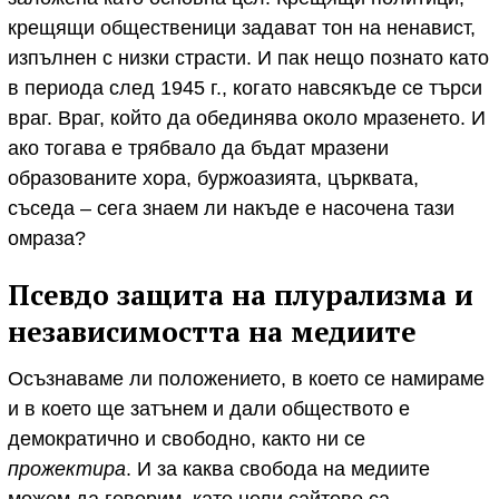
крещящи общественици задават тон на ненавист,
изпълнен с низки страсти. И пак нещо познато като
в периода след 1945 г., когато навсякъде се търси
враг. Враг, който да обединява около мразенето. И
ако тогава е трябвало да бъдат мразени
образованите хора, буржоазията, църквата,
съседа – сега знаем ли накъде е насочена тази
омраза?
Псевдо защита на плурализма и
независимостта на медиите
Осъзнаваме ли положението, в което се намираме
и в което ще затънем и дали обществото е
демократично и свободно, както ни се
прожектира
. И за каква свобода на медиите
можем да говорим, като цели сайтове са