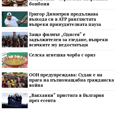
бонбони
Григор Димитров продължава
възхода си в ATP ранглистата
въпреки принудителната пауза
Защо филмът „Одисея“ е
задължителен за гледане, въпреки
всичките му недостатъци
Селска агнешка чорба с ориз
ООН предупреждава: Судан е на
прага на пълномащабна гражданска
война
„Вакханки“ пристига в България
през есента