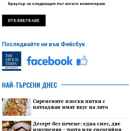
браузър за следващия път когато коментирам.
Последвайте ни във Фейсбук
НАЙ-ТЪРСЕНИ ДНЕС
Сиренените плоски питки с
патладжан имат вкус на лято
Десерт без печене: една смес, две
изкушения – торта или енергийни