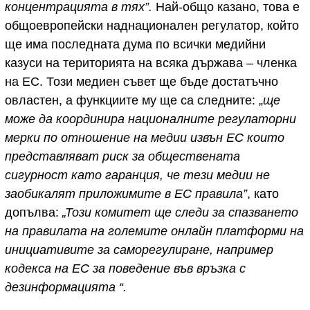
концентрацията в тях”.
Най-общо казано, това е
общоевропейски наднационален регулатор, който
ще има последната дума по всички медийни
казуси на територията на всяка държава – членка
на ЕС. Този медиен съвет ще бъде достатъчно
овластен, а функциите му ще са следните: „
ще
може да координира националните регулаторни
мерки по отношение на медии извън ЕС които
представляват риск за обществената
сигурност като гаранция, че тези медии не
заобикалят приложимите в ЕС правила”
, като
допълва:
„Този комитет ще следи за спазването
на правилата на големите онлайн платформи на
инициативите за саморегулиране, например
кодекса на ЕС за поведение във връзка с
дезинформацията “.