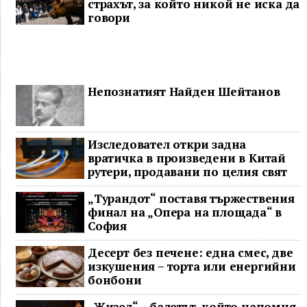
страхът, за който никой не иска да
говори
Непознатият Найден Шейтанов
Изследовател откри задна
вратичка в произведени в Китай
рутери, продавани по целия свят
„Турандот“ поставя тържествения
финал на „Опера на площада“ в
София
Десерт без печене: една смес, две
изкушения – торта или енергийни
бонбони
„Жизел“ – балетът, който напомня,