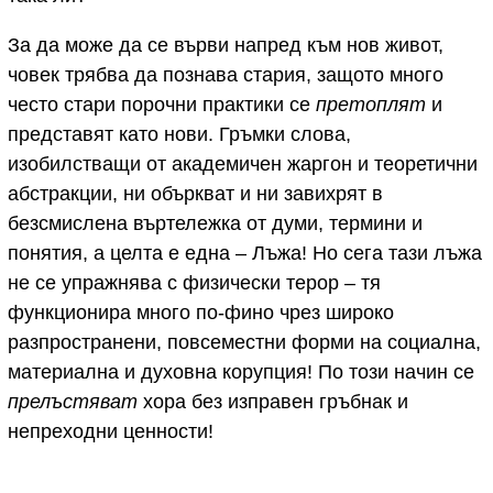
За да може да се върви напред към нов живот,
човек трябва да познава стария, защото много
често стари порочни практики се
претоплят
и
представят като нови. Гръмки слова,
изобилстващи от академичен жаргон и теоретични
абстракции, ни объркват и ни завихрят в
безсмислена въртележка от думи, термини и
понятия, а целта е една – Лъжа! Но сега тази лъжа
не се упражнява с физически терор – тя
функционира много по-фино чрез широко
разпространени, повсеместни форми на социална,
материална и духовна корупция! По този начин се
прелъстяват
хора без изправен гръбнак и
непреходни ценности!