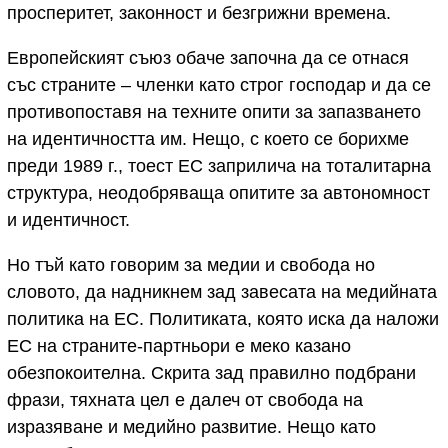
просперитет, законност и безгрижни времена.
Европейският съюз обаче започна да се отнася
със страните – членки като строг господар и да се
противопоставя на техните опити за запазването
на идентичността им. Нещо, с което се борихме
преди 1989 г., тоест ЕС заприлича на тоталитарна
структура, неодобряваща опитите за автономност
и идентичност.
Но тъй като говорим за медии и свобода но
словото, да надникнем зад завесата на медийната
политика на ЕС. Политиката, която иска да наложи
ЕС на страните-партньори е меко казано
обезпокоителна. Скрита зад правилно подбрани
фрази, тяхната цел е далеч от свобода на
изразяване и медийно развитие. Нещо като