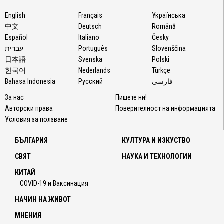
English
Français
Українська
中文
Deutsch
Română
Español
Italiano
Česky
עברית
Português
Slovenščina
日本語
Svenska
Polski
한국어
Nederlands
Türkçe
Bahasa Indonesia
Русский
فارسی
За нас
Пишете ни!
Авторски права
Поверителност на информацията
Условия за ползване
БЪЛГАРИЯ
КУЛТУРА И ИЗКУСТВО
СВЯТ
НАУКА И ТЕХНОЛОГИИ
КИТАЙ
COVID-19 и Ваксинация
НАЧИН НА ЖИВОТ
МНЕНИЯ