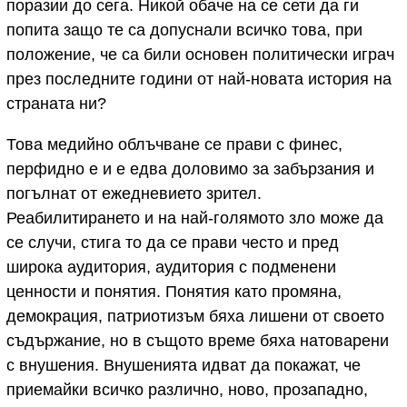
поразии до сега. Никой обаче на се сети да ги
попита защо те са допуснали всичко това, при
положение, че са били основен политически играч
през последните години от най-новата история на
страната ни?
Това медийно облъчване се прави с финес,
перфидно е и е едва доловимо за забързания и
погълнат от ежедневието зрител.
Реабилитирането и на най-голямото зло може да
се случи, стига то да се прави често и пред
широка аудитория, аудитория с подменени
ценности и понятия. Понятия като промяна,
демокрация, патриотизъм бяха лишени от своето
съдържание, но в същото време бяха натоварени
с внушения. Внушенията идват да покажат, че
приемайки всичко различно, ново, прозападно,