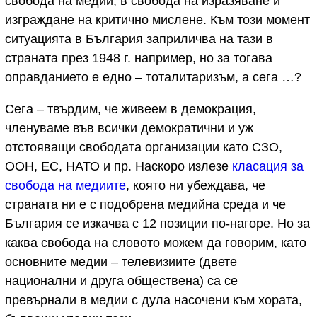
свобода на медии, в свобода на изразяване и
изграждане на критично мислене. Към този момент
ситуацията в България заприличва на тази в
страната през 1948 г. например, но за тогава
оправданието е едно – тоталитаризъм, а сега …?
Сега – твърдим, че живеем в демокрация,
членуваме във всички демократични и уж
отстояващи свободата организации като СЗО,
ООН, ЕС, НАТО и пр. Наскоро излезе
класация за
свобода на медиите
, която ни убеждава, че
страната ни е с подобрена медийна среда и че
България се изкачва с 12 позиции по-нагоре. Но за
каква свобода на словото можем да говорим, като
основните медии – телевизиите (двете
национални и друга обществена) са се
превърнали в медии с дула насочени към хората,