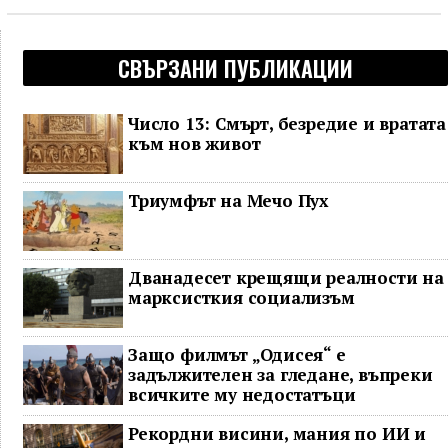
СВЪРЗАНИ ПУБЛИКАЦИИ
Число 13: Смърт, безредие и вратата
към нов живот
Триумфът на Мечо Пух
Дванадесет крещящи реалности на
марксисткия социализъм
Защо филмът „Одисея“ е
задължителен за гледане, въпреки
всичките му недостатъци
Рекордни висини, мания по ИИ и