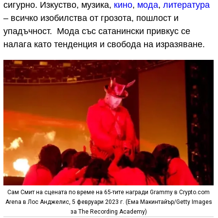
сигурно. Изкуство, музика,
кино
,
мода
,
литература
– всичко изобилства от грозота, пошлост и
упадъчност. Мода със сатанински привкус се
налага като тенденция и свобода на изразяване.
Сам Смит на сцената по време на 65-тите награди Grammy в Crypto.com
Arena в Лос Анджелис, 5 февруари 2023 г. (Eма Макинтайър/Getty Images
за The Recording Academy)