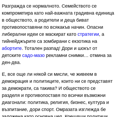
Разгражда се нормалното. Семейството се
компрометира като най-важната градивна единица
в обществото, а родители и деца биват
противопоставяни по всякакъв начин. Опасни
либерални идеи се маскират като
стратегии
, а
тийнейджърите са зомбирани с екзотика на
абортите
. Тотален разпад! Дори и шокът от
детските
садо-мазо
рекламни снимки… отмина за
ден-два.
Е, все още ли някой си мисли, че живеем в
демокрация и политиците, които ни се представят
за демократи, са такива? И обществото се
разделя и противопоставя по всички възможни
диагонали: политика, религия, бизнес, култура и
възпитание, дори спорт. Омразата изглежда бе
заложена като основна цел. Крещящи политици,