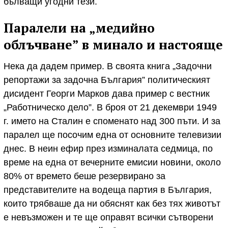
бълващи угодни тези.
Паралели на „медийно
облъчване” в минало и настояще
Нека да дадем пример. В своята книга „Задочни
репортажи за задочна България” политическият
дисидент Георги Марков дава пример с вестник
„Работническо дело”. В броя от 21 декември 1949
г. името на Сталин е споменато над 300 пъти. И за
паралел ще посочим една от основните телевизии
днес. В неин ефир през изминалата седмица, по
време на една от вечерните емисии новини, около
80% от времето беше резервирано за
представителите на водеща партия в България,
които трябваше да ни обяснят как без тях животът
е невъзможен и те ще оправят всички сътворени