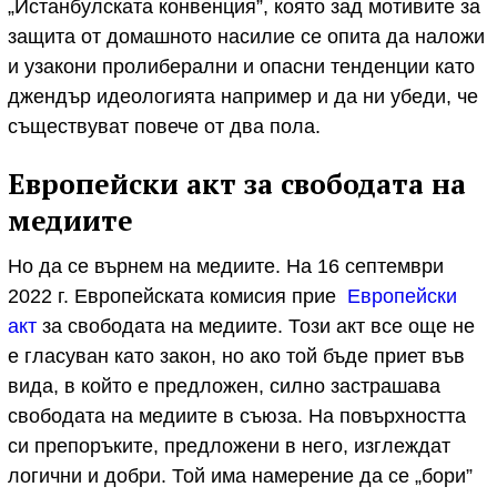
„Истанбулската конвенция”, която зад мотивите за
защита от домашното насилие се опита да наложи
и узакони пролиберални и опасни тенденции като
джендър идеологията например и да ни убеди, че
съществуват повече от два пола.
Европейски акт за свободата на
медиите
Но да се върнем на медиите. На 16 септември
2022 г. Европейската комисия прие
Европейски
акт
за свободата на медиите. Този акт все още не
е гласуван като закон, но ако той бъде приет във
вида, в който е предложен, силно застрашава
свободата на медиите в съюза. На повърхността
си препоръките, предложени в него, изглеждат
логични и добри. Той има намерение да се „бори”