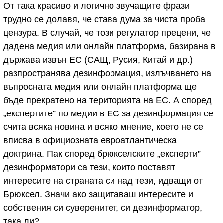
От така красиво и логично звучащите фрази
трудно се долавя, че става дума за чиста проба
цензура. В случай, че този регулатор прецени, че
дадена медия или онлайн платформа, базирана в
държава извън ЕС (САЩ, Русия, Китай и др.)
разпространява дезинформация, излъчването на
въпросната медия или онлайн платформа ще
бъде прекратено на територията на ЕС. А според
„експертите” по медии в ЕС за дезинформация се
счита всяка новина и всяко мнение, което не се
вписва в официозната евроатлантическа
доктрина. Пак според брюкселските „експерти”
дезинформатори са тези, които поставят
интересите на страната си над тези, идващи от
Брюксел. Значи ако защитаваш интересите и
собствения си суверенитет, си дезинформатор,
така ли?