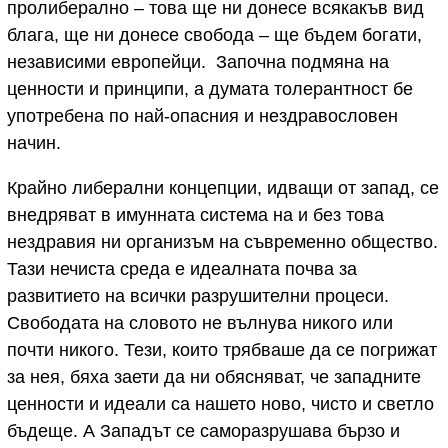
пролиберално – това ще ни донесе всякакъв вид
блага, ще ни донесе свобода – ще бъдем богати,
независими европейци. Започна подмяна на
ценности и принципи, а думата толерантност бе
употребена по най-опасния и нездравословен
начин.
Крайно либерални концепции, идващи от запад, се
внедряват в имунната система на и без това
нездравия ни организъм на съвременно общество.
Тази нечиста среда е идеалната почва за
развитието на всички разрушителни процеси.
Свободата на словото не вълнува никого или
почти никого. Тези, които трябваше да се погрижат
за нея, бяха заети да ни обясняват, че западните
ценности и идеали са нашето ново, чисто и светло
бъдеще. А Западът се саморазрушава бързо и