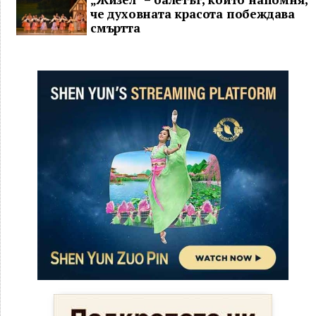
че духовната красота побеждава
смъртта