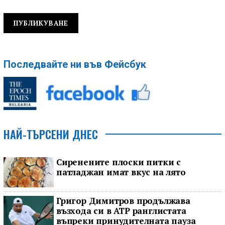
Последвайте ни във Фейсбук
НАЙ-ТЪРСЕНИ ДНЕС
Сиренените плоски питки с
патладжан имат вкус на лято
Григор Димитров продължава
възхода си в ATP ранглистата
въпреки принудителната пауза