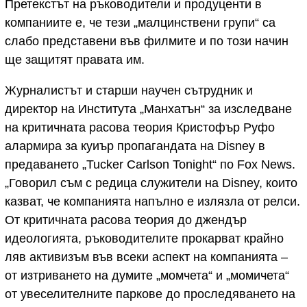
Претекстът на ръководители и продуценти в
компаниите е, че тези „малцинствени групи“ са
слабо представени във филмите и по този начин
ще защитят правата им.
Журналистът и старши научен сътрудник и
директор на Института „Манхатън“ за изследване
на критичната расова теория Кристофър Руфо
алармира за куиър пропагандата на Disney в
предаването „Tucker Carlson Tonight“ по Fox News.
„Говорил съм с редица служители на Disney, които
казват, че компанията напълно е излязла от релси.
От критичната расова теория до джендър
идеологията, ръководителите прокарват крайно
ляв активизъм във всеки аспект на компанията –
от изтриването на думите „момчета“ и „момичета“
от увеселителните паркове до проследяването на