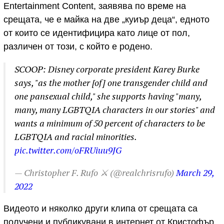
Entertainment Content, заявява по време на
срещата, че е майка на две „куиър деца“, едното
от които се идентифицира като лице от пол,
различен от този, с който е родено.
SCOOP: Disney corporate president Karey Burke
says, "as the mother [of] one transgender child and
one pansexual child," she supports having "many,
many, many LGBTQIA characters in our stories" and
wants a minimum of 50 percent of characters to be
LGBTQIA and racial minorities.
pic.twitter.com/oFRUiuu9JG
— Christopher F. Rufo ⚔️ (@realchrisrufo)
March 29,
2022
Видеото и няколко други клипа от срещата са
получени и публикувани в интернет от Кристофър