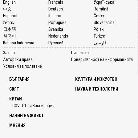
English
Français
Українська
中文
Deutsch
Română
Español
Italiano
Česky
עברית
Português
Slovenščina
日本語
Svenska
Polski
한국어
Nederlands
Türkçe
Bahasa Indonesia
Русский
فارسی
За нас
Пишете ни!
Авторски права
Поверителност на информацията
Условия за ползване
БЪЛГАРИЯ
КУЛТУРА И ИЗКУСТВО
СВЯТ
НАУКА И ТЕХНОЛОГИИ
КИТАЙ
COVID-19 и Ваксинация
НАЧИН НА ЖИВОТ
МНЕНИЯ