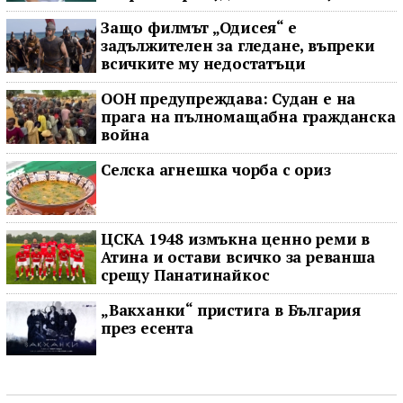
Защо филмът „Одисея“ е
задължителен за гледане, въпреки
всичките му недостатъци
ООН предупреждава: Судан е на
прага на пълномащабна гражданска
война
Селска агнешка чорба с ориз
ЦСКА 1948 измъкна ценно реми в
Атина и остави всичко за реванша
срещу Панатинайкос
„Вакханки“ пристига в България
през есента