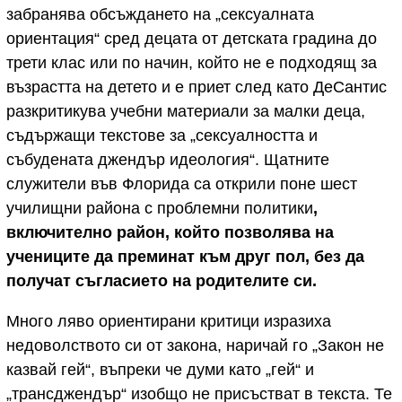
забранява обсъждането на „сексуалната
ориентация“ сред децата от детската градина до
трети клас или по начин, който не е подходящ за
възрастта на детето и е приет след като ДеСантис
разкритикува учебни материали за малки деца,
съдържащи текстове за „сексуалността и
събудената джендър идеология“. Щатните
служители във Флорида са открили поне шест
училищни района с проблемни политики
,
включително район, който позволява на
учениците да преминат към друг пол, без да
получат съгласието на родителите си.
Много ляво ориентирани критици изразиха
недоволството си от закона, наричай го „Закон не
казвай гей“, въпреки че думи като „гей“ и
„трансджендър“ изобщо не присъстват в текста. Те