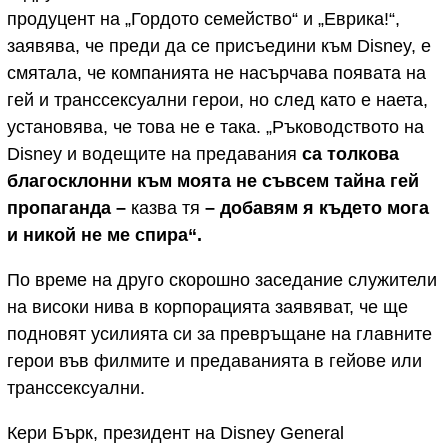
продуцент на „Гордото семейство“ и „Еврика!“,
заявява, че преди да се присъедини към Disney, е
смятала, че компанията не насърчава появата на
гей и транссексуални герои, но след като е наета,
установява, че това не е така. „Ръководството на
Disney и водещите на предавания
са толкова
благосклонни към моята не съвсем тайна гей
пропаганда –
казва тя
– добавям я където мога
и никой не ме спира“.
По време на друго скорошно заседание служители
на високи нива в корпорацията заявяват, че ще
подновят усилията си за превръщане на главните
герои във филмите и предаванията в гейове или
транссексуални.
Кери Бърк, президент на Disney General