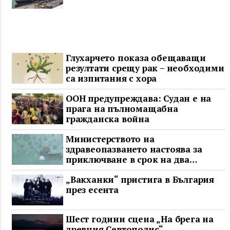
Глухарчето показа обещаващи
резултати срещу рак – необходими
са изпитания с хора
ООН предупреждава: Судан е на
прага на пълномащабна
гражданска война
Министерството на
здравеопазването настоява за
приключване в срок на два
ключови строителни проекта
„Вакханки“ пристига в България
през есента
Шест години сцена „На брега на
древния Севтополис“