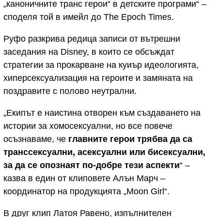
„каноничните транс герои“ в детските програми“ –
споделя той в имейл до The Epoch Times.
Руфо разкрива редица записи от вътрешни
заседания на Disney, в които се обсъждат
стратегии за прокарване на куиър идеологията,
хиперсексуализация на героите и замяната на
поздравите с полово неутрални.
„Екипът е наистина отворен към създаването на
истории за хомосексуални, но все повече
осъзнаваме, че
главните герои трябва да са
транссексуални, асексуални или бисексуални,
за да се опознаят по-добре тези аспекти
“ –
казва в един от клиповете Алън Марч –
координатор на продукцията „Moon Girl“.
В друг клип Латоя Равено, изпълнителен