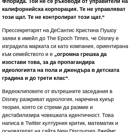
Флорида. Той не се ръководи от управители на
калифорнийска корпорация. Те не управляват
този щат. Те не контролират този щат.“
Прессекретарят на ДеСантис Кристина Пушоу
заяви в имейл до The Epoch Times, че Disney е
изградила марката си като компания, ориентирана
към семейството и е
„огромна грешка да
изостави това, за да пропагандира
идеологията на пола и джендъра в детската
градина и до трети клас“
.
Видеоклиповете от вътрешните заседания в
Disney разкриват идеология, наречена куиър
теория, която се стреми да размие и
дестабилизира човешката идентичност. Това
написа в Twitter културния критик, математик и
основателят на сайта New Discourses Джеймс