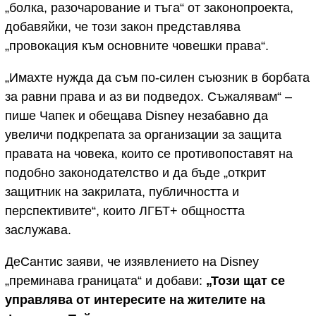
„болка, разочарование и тъга“ от законопроекта,
добавяйки, че този закон представлява
„провокация към основните човешки права“.
„Имахте нужда да съм по-силен съюзник в борбата
за равни права и аз ви подведох. Съжалявам“ –
пише Чапек и обещава Disney незабавно да
увеличи подкрепата за организации за защита
правата на човека, които се противопоставят на
подобно законодателство и да бъде „открит
защитник на закрилата, публичността и
перспективите“, които ЛГБТ+ общността
заслужава.
ДеСантис заяви, че изявлението на Disney
„преминава границата“ и добави:
„Този щат се
управлява от интересите на жителите на