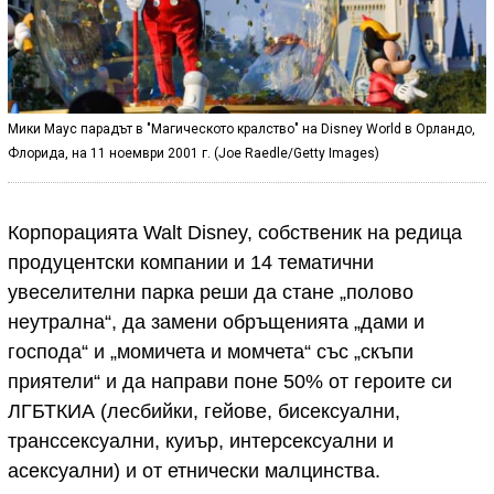
Мики Маус парадът в "Магическото кралство" на Disney World в Орландо,
Флорида, на 11 ноември 2001 г. (Joe Raedle/Getty Images)
Корпорацията Walt Disney, собственик на редица
продуцентски компании и 14 тематични
увеселителни парка реши да стане „полово
неутрална“, да замени обръщенията „дами и
господа“ и „момичета и момчета“ със „скъпи
приятели“ и да направи поне 50% от героите си
ЛГБТКИА (лесбийки, гейове, бисексуални,
транссексуални, куиър, интерсексуални и
асексуални) и от етнически малцинства.