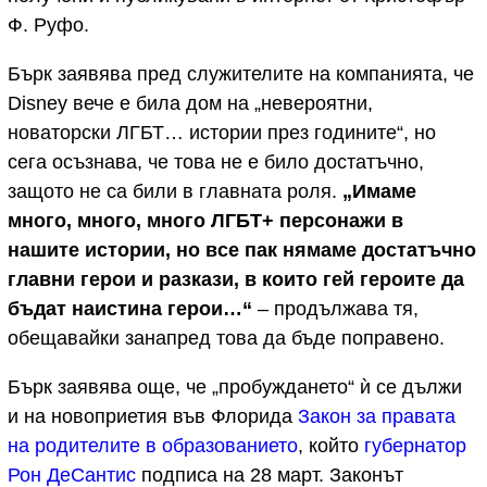
Ф. Руфо.
Бърк заявява пред служителите на компанията, че
Disney вече е била дом на „невероятни,
новаторски ЛГБТ… истории през годините“, но
сега осъзнава, че това не е било достатъчно,
защото не са били в главната роля.
„Имаме
много, много, много ЛГБТ+ персонажи в
нашите истории, но все пак нямаме достатъчно
главни герои и разкази, в които гей героите да
бъдат наистина герои…“
– продължава тя,
обещавайки занапред това да бъде поправено.
Бърк заявява още, че „пробуждането“ ѝ се дължи
и на новоприетия във Флорида
Закон за правата
на родителите в образованието
, който
губернатор
Рон ДеСантис
подписа на 28 март. Законът