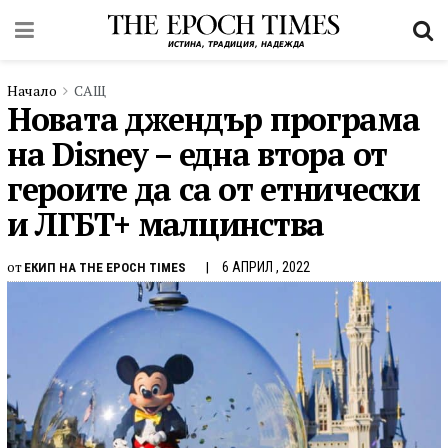
Начало
САЩ
Новата джендър програма
на Disney – една втора от
героите да са от етнически
и ЛГБТ+ малцинства
от
6 АПРИЛ , 2022
ЕКИП НА THE EPOCH TIMES