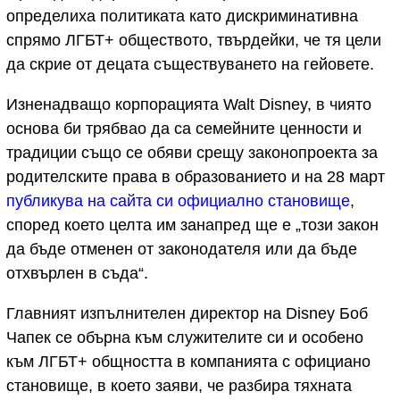
определиха политиката като дискриминативна
спрямо ЛГБТ+ обществото, твърдейки, че тя цели
да скрие от децата съществуването на гейовете.
Изненадващо корпорацията Walt Disney, в чиято
основа би трябвао да са семейните ценности и
традиции също се обяви срещу законопроекта за
родителските права в образованието и на 28 март
публикува на сайта си официално становище
,
според което целта им занапред ще е „този закон
да бъде отменен от законодателя или да бъде
отхвърлен в съда“.
Главният изпълнителен директор на Disney Боб
Чапек се обърна към служителите си и особено
към ЛГБТ+ общността в компанията с официано
становище, в което заяви, че разбира тяхната