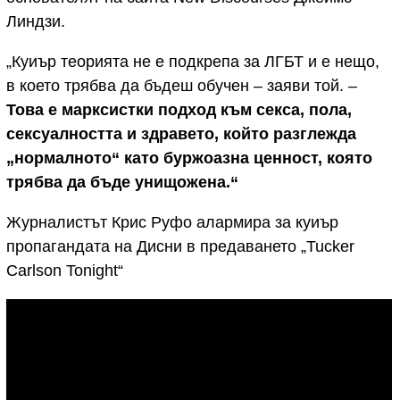
Линдзи.
„Куиър теорията не е подкрепа за ЛГБТ и е нещо,
в което трябва да бъдеш обучен – заяви той. –
Това е марксистки подход към секса, пола,
сексуалността и здравето, който разглежда
„нормалното“ като буржоазна ценност, която
трябва да бъде унищожена.“
Журналистът Крис Руфо алармира за куиър
пропагандата на Дисни в предаването „Tucker
Carlson Tonight“