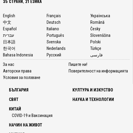
35 СТРАНИ, 21 ЕЗИКА
English
Français
Українська
中文
Deutsch
Română
Español
Italiano
Česky
עברית
Português
Slovenščina
日本語
Svenska
Polski
한국어
Nederlands
Türkçe
Bahasa Indonesia
Русский
فارسی
За нас
Пишете ни!
Авторски права
Поверителност на информацията
Условия за ползване
БЪЛГАРИЯ
КУЛТУРА И ИЗКУСТВО
СВЯТ
НАУКА И ТЕХНОЛОГИИ
КИТАЙ
COVID-19 и Ваксинация
НАЧИН НА ЖИВОТ