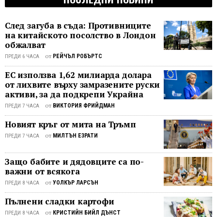
официална информационна агенция
фокус
международните критики към
Синхуа. След неуспешни опити за
си
агресията на режима по отношение
спасяване на живота му, бившият
След загуба в съда: Противниците
към
на Тайван. По време на седмичната
министър-председател на Китай
на китайското посолство в Лондон
проти
среща ще бъде обявен следващият
обжалват
почина рано на 27 октомври на 68
...
кръг на висшето партийно
годишна възраст - седем месеца
от
РЕЙЧЪЛ РОБЪРТС
ПРЕДИ 6 ЧАСА
ръководство, а 69-годишният Си
след като се оттегли ...
ЕС използва 1,62 милиарда долара
вероятно ще си осигури рекорден
от лихвите върху замразените руски
трети петгодишен мандат,
активи, за да подкрепи Украйна
затвърждавайки мястото си като най-
могъщия партиен ръководител след
от
ВИКТОРИЯ ФРИЙДМАН
ПРЕДИ 7 ЧАСА
Мао Дзедун. В речта си при
Новият кръг от мита на Тръмп
откриването на събранието, Си
от
МИЛТЪН ЕЗРАТИ
ПРЕДИ 7 ЧАСА
изтъкна постиженията на ККП ...
Защо бабите и дядовците са по-
важни от всякога
от
УОЛКЪР ЛАРСЪН
ПРЕДИ 8 ЧАСА
Пълнени сладки картофи
от
КРИСТИЙН БИЙЛ ДЪНСТ
ПРЕДИ 8 ЧАСА