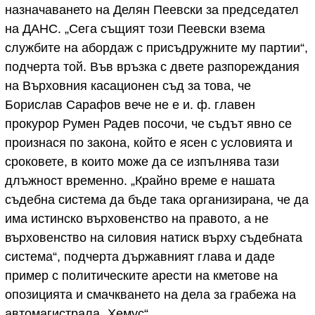
назначаването на Делян Пеевски за председател
на ДАНС. „Сега същият този Пеевски взема
службите на абордаж с присъдружните му партии“,
подчерта той. Във връзка с двете разпореждания
на Върховния касационен съд за това, че
Борислав Сарафов вече не е и. ф. главен
прокурор Румен Радев посочи, че съдът явно се
произнася по закона, който е ясен с условията и
сроковете, в които може да се изпълнява тази
длъжност временно. „Крайно време е нашата
съдебна система да бъде така организирана, че да
има истинско върховенство на правото, а не
върховенство на силовия натиск върху съдебната
система“, подчерта държавният глава и даде
пример с политическите арести на кметове на
опозицията и смачкването на дела за грабежа на
автомагистрала „Хемус“.