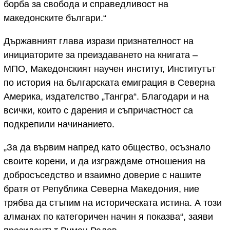
борба за свобода и справедливост на
македонските българи.“
Държавният глава изрази признателност на
инициаторите за преиздаването на книгата –
МПО, Македонският научен институт, Институтът
по история на българската емиграция в Северна
Америка, издателство „Тангра“. Благодари и на
всички, които с дарения и съпричастност са
подкрепили начинанието.
„За да вървим напред като общество, осъзнало
своите корени, и да изграждаме отношения на
добросъседство и взаимно доверие с нашите
братя от Република Северна Македония, ние
трябва да стъпим на историческата истина. А този
алманах по категоричен начин я показва“, заяви