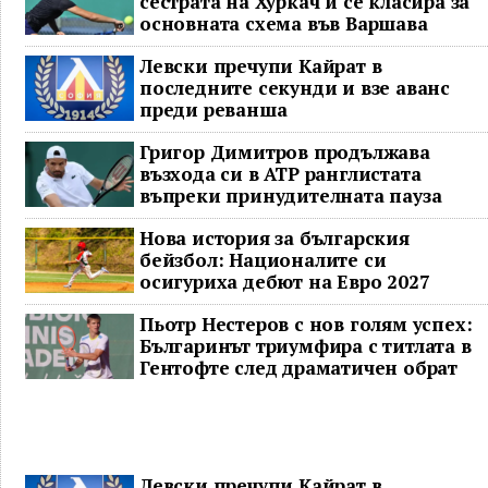
сестрата на Хуркач и се класира за
основната схема във Варшава
Левски пречупи Кайрат в
последните секунди и взе аванс
преди реванша
Григор Димитров продължава
възхода си в ATP ранглистата
въпреки принудителната пауза
Нова история за българския
бейзбол: Националите си
осигуриха дебют на Евро 2027
Пьотр Нестеров с нов голям успех:
Българинът триумфира с титлата в
Гентофте след драматичен обрат
Левски пречупи Кайрат в