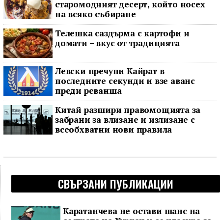
старомодният десерт, който носех
на всяко събиране
Телешка саздърма с картофи и
домати – вкус от традицията
Левски пречупи Кайрат в
последните секунди и взе аванс
преди реванша
Китай разшири правомощията за
забрани за влизане и излизане с
всеобхватни нови правила
СВЪРЗАНИ ПУБЛИКАЦИИ
Каратанчева не остави шанс на