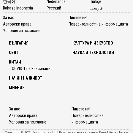
한국어
Nederlands
Türkçe
Bahasa Indonesia
Русский
فارسی
За нас
Пишете ни!
Авторски права
Поверителност на информацията
Условия за ползване
БЪЛГАРИЯ
КУЛТУРА И ИЗКУСТВО
СВЯТ
НАУКА И ТЕХНОЛОГИИ
КИТАЙ
COVID-19 и Ваксинация
НАЧИН НА ЖИВОТ
МНЕНИЯ
За нас
Пишете ни!
Авторски права
Поверителност на
Условия за ползване
информацията
Copyright © 2024 Epochtimes.bg | Всички права запазени Epochtimes.bg не