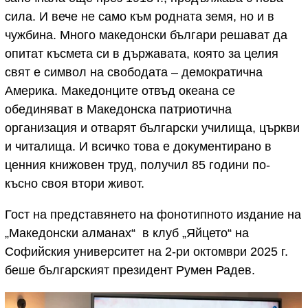
сила. И вече не само към родната земя, но и в
чужбина. Много македонски българи решават да
опитат късмета си в държавата, която за целия
свят е символ на свободата – демократична
Америка. Македонците отвъд океана се
обединяват в Македонска патриотична
организация и отварят български училища, църкви
и читалища. И всичко това е документирано в
ценния книжовен труд, получил 85 години по-
късно своя втори живот.
Гост на представянето на фонотипното издание на
„Македонски алманах“ в клуб „Яйцето“ на
Софийския университет на 2-ри октомври 2025 г.
беше българският президент Румен Радев.