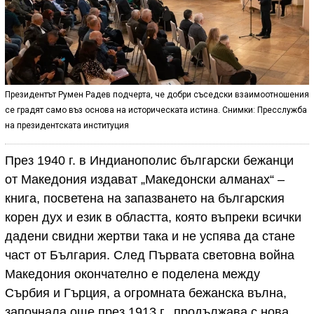
Президентът Румен Радев подчерта, че добри съседски взаимоотношения
се градят само въз основа на историческата истина. Снимки: Пресслужба
на президентската институция
През 1940 г. в Индианополис български бежанци
от Македония издават „Македонски алманах“ –
книга, посветена на запазването на българския
корен дух и език в областта, която въпреки всички
дадени свидни жертви така и не успява да стане
част от България. След Първата световна война
Македония окончателно е поделена между
Сърбия и Гърция, а огромната бежанска вълна,
започнала още през 1913 г., продължава с нова