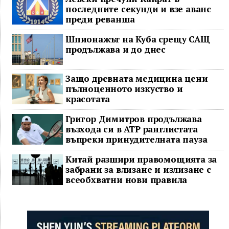
последните секунди и взе аванс
преди реванша
Шпионажът на Куба срещу САЩ
продължава и до днес
Защо древната медицина цени
пълноценното изкуство и
красотата
Григор Димитров продължава
възхода си в ATP ранглистата
въпреки принудителната пауза
Китай разшири правомощията за
забрани за влизане и излизане с
всеобхватни нови правила