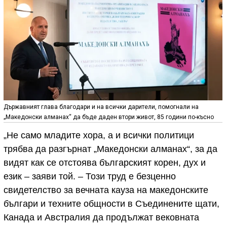
Държавният глава благодари и на всички дарители, помогнали на
„Македонски алманах“ да бъде даден втори живот, 85 години по-късно
„Не само младите хора, а и всички политици
трябва да разгърнат „Македонски алманах“, за да
видят как се отстоява българският корен, дух и
език – заяви той. – Този труд е безценно
свидетелство за вечната кауза на македонските
българи и техните общности в Съединените щати,
Канада и Австралия да продължат вековната