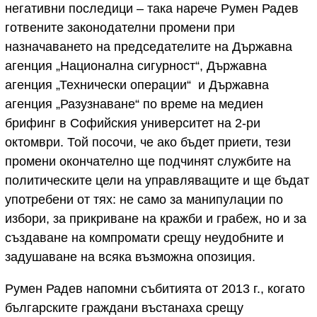
негативни последици – така нарече Румен Радев
готвените законодателни промени при
назначаването на председателите на Държавна
агенция „Национална сигурност“, Държавна
агенция „Технически операции“ и Държавна
агенция „Разузнаване“ по време на медиен
брифинг в Софийския университет на 2-ри
октомври. Той посочи, че ако бъдет приети, тези
промени окончателно ще подчинят службите на
политическите цели на управляващите и ще бъдат
употребени от тях: не само за манипулации по
избори, за прикриване на кражби и грабеж, но и за
създаване на компромати срещу неудобните и
задушаване на всяка възможна опозиция.
Румен Радев напомни събитията от 2013 г., когато
българските граждани въстанаха срещу