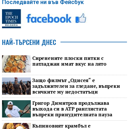
Последвайте ни във Фейсбук
НАЙ-ТЪРСЕНИ ДНЕС
Сиренените плоски питки с
патладжан имат вкус на лято
Защо филмът „Одисея“ е
задължителен за гледане, въпреки
всичките му недостатъци
Григор Димитров продължава
възхода си в ATP ранглистата
въпреки принудителната пауза
Къпиновият крамбъл е