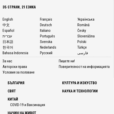
35 СТРАНИ, 21 ЕЗИКА
English
Français
Українська
中文
Deutsch
Română
Español
Italiano
Česky
עברית
Português
Slovenščina
日本語
Svenska
Polski
한국어
Nederlands
Türkçe
Bahasa Indonesia
Русский
فارسی
За нас
Пишете ни!
Авторски права
Поверителност на информацията
Условия за ползване
БЪЛГАРИЯ
КУЛТУРА И ИЗКУСТВО
СВЯТ
НАУКА И ТЕХНОЛОГИИ
КИТАЙ
COVID-19 и Ваксинация
НАЧИН НА ЖИВОТ