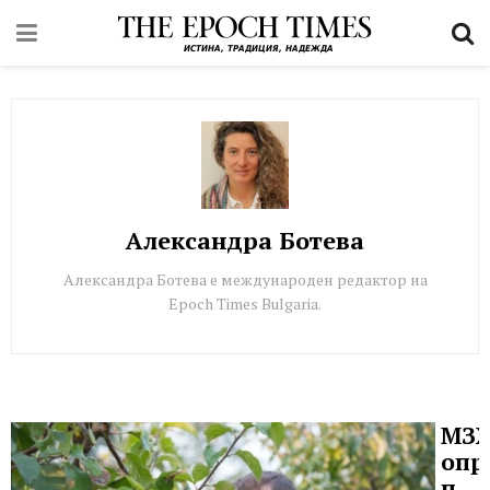
Александра Ботева
Александра Ботева е международен редактор на
Epoch Times Bulgaria.
МЗ
опр
под