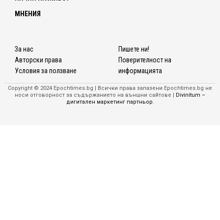
МНЕНИЯ
За нас
Пишете ни!
Авторски права
Поверителност на
Условия за ползване
информацията
Copyright © 2024 Epochtimes.bg | Всички права запазени Epochtimes.bg не
носи отговорност за съдържанието на външни сайтове |
Divinitum –
дигитален маркетинг партньор
.