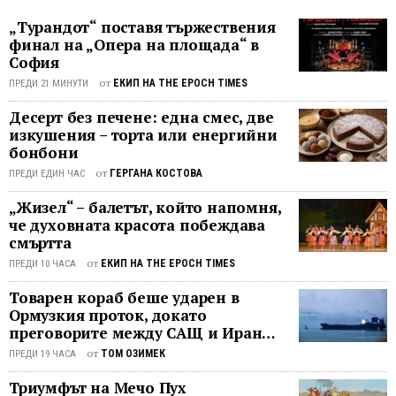
допълнителни показатели на Олга
разходите за храна. С предприетите
Баделка, Австрия (бронз) и Сабрина
„Турандот“ поставя тържествения
действия от МТСП и Управляващия
Вега, Испания (сребро), които имаха
финал на „Опера на площада“ в
орган на програма „Храни и основно
София
същия актив ...
материално подпомагане“ към
от
ЕКИП НА THE EPOCH TIMES
ПРЕДИ 21 МИНУТИ
Агенцията за социално подпомагане,
Десерт без печене: една смес, две
е осигурен допълнителен финансов
изкушения – торта или енергийни
ресурс, който ще позволи
бонбони
удължаване на договорите с 224
общини. Настоящите споразумения,
от
ГЕРГАНА КОСТОВА
ПРЕДИ ЕДИН ЧАС
които изтичат на 30 септември 2026
„Жизел“ – балетът, който напомня,
г., ще бъдат ...
че духовната красота побеждава
смъртта
от
ЕКИП НА THE EPOCH TIMES
ПРЕДИ 10 ЧАСА
Товарен кораб беше ударен в
Ормузкия проток, докато
преговорите между САЩ и Иран
останаха в безизходица
от
ТОМ ОЗИМЕК
ПРЕДИ 19 ЧАСА
Триумфът на Мечо Пух