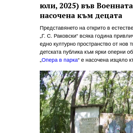
юли, 2025) във Военнат
насочена към децата
Представянето на открито в естеств
„Г. С. Раковски“ всяка година привли
едно културно пространство от нов 
детската публика към ярки оперни об
„
Опера в парка
“ е насочена изцяло к