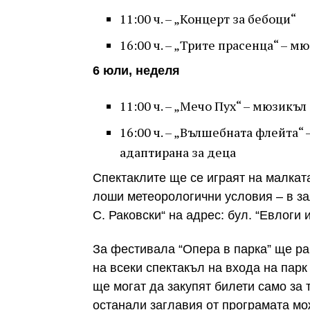
11:00 ч. – „Концерт за бебоци“
16:00 ч. – „Трите прасенца“ – 
6 юли, неделя
11:00 ч. – „Мечо Пух“ – мюзикъ
16:00 ч. – „Вълшебната флейта“
адаптирана за деца
Спектаклите ще се играят на малката
лоши метеорологични условия – в за
С. Раковски“ на адрес: бул. “Евлоги 
За фестивала “Опера в парка” ще ра
на всеки спектакъл на входа на парк
ще могат да закупят билети само за
останали заглавия от програмата мож