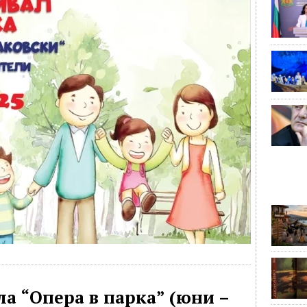
а “Опера в парка” (юни –