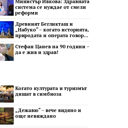
Министър Ивкова: Здравната
система се нуждае от смели
реформи
Древният Бегликташ и
„Набуко“ – когато историята,
природата и операта говорят
на един език
Стефан Цанев на 90 години –
да е жив и здрав!
Когато културата и туризмът
дишат в симбиоза
„Дежавю“ – вече видяно и
още невиждано