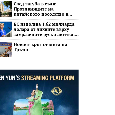
След загуба в съда:
Противниците на
китайското посолство в
Лондон обжалват
ЕС използва 1,62 милиарда
долара от лихвите върху
замразените руски активи,
за да подкрепи Украйна
Новият кръг от мита на
Тръмп