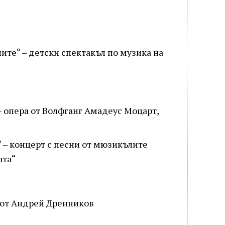
ните“ – детски спектакъл по музика на
 – опера от Волфганг Амадеус Моцарт,
а“ – концерт с песни от мюзикълите
ата“
л от Андрей Дренников