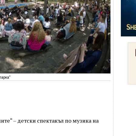
парка”
ните“ – детски спектакъл по музика на