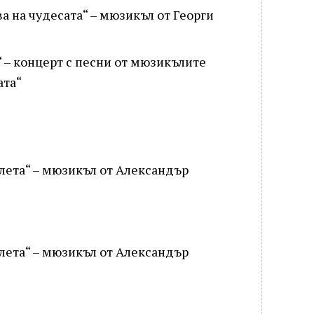
ва на чудесата“ – мюзикъл от Георги
а“ – концерт с песни от мюзикълите
ата“
озлета“ – мюзикъл от Александър
озлета“ – мюзикъл от Александър