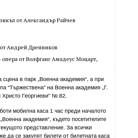
мюзикъл от Александър Райчев
л от Андрей Дренников
 – опера от Волфганг Амадеус Моцарт,
 сцена в парк „Военна академия“, а при
ла “Тържествена” на Военна академия „Г.
и Христо Георгиеви” № 82.
боти мобилна каса 1 час преди началото
 „Военна академия“, където посетителите
 текущото представление. За всички
е да се закупят билети от билетната каса