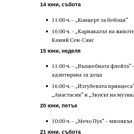
14 юни, събота
11:00 ч. – „Концерт за бебоци“
16:00 ч. – „Карнавалът на живот
Камий Сен-Санс
15 юни, неделя
11:00 ч. – „Вълшебната флейта“
адаптирана за деца
16:00 ч. – „Изгубената принцес
„Анастасия“ и „Звукът на музик
20 юни, петък
10:00 ч. – „Мечо Пух“ – мюзикъ
21 юни, събота