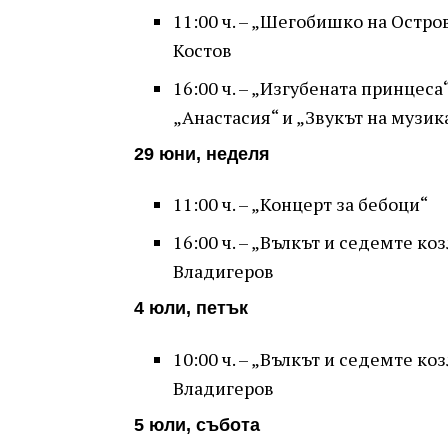
11:00 ч. – „Шегобишко на Остро
Костов
16:00 ч. – „Изгубената принцес
„Анастасия“ и „Звукът на музик
29 юни, неделя
11:00 ч. – „Концерт за бебоци“
16:00 ч. – „Вълкът и седемте к
Владигеров
4 юли, петък
10:00 ч. – „Вълкът и седемте к
Владигеров
5 юли, събота