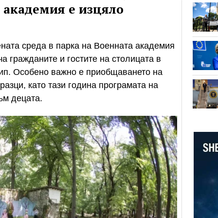
а академия е изцяло
ената среда в парка на Военната академия
ча гражданите и гостите на столицата в
тип. Особено важно е приобщаването на
разци, като тази година програмата на
ъм децата.