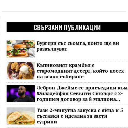
СВЪРЗАНИ ПУБЛИКАЦИИ
Бургери със сьомга, които ще ви
развълнуват
Къпиновият крамбъл е
старомодният десерт, който носех
на всяко събиране
Леброн Джеймс се присъедини към
Филаделфия Севънти Сиксърс с 2-
годишен договор за 8 милиона
долара
Тази 2-минутна закуска с яйца и 5
съставки е идеална за заети
сутрини