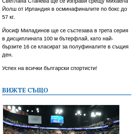
Светлана Станева ще се изправи срещу Михаела
Йолш от Ирландия в осминафиналите по бокс до
57 кг.
Йосиф Миладинов ще се състезава в трета серия
в дисциплината 100 м бътерфлай, като най-
бързите 16 се класират за полуфиналите в същия
ден.
Успех на всички български спортисти!
ВИЖТЕ СЪЩО