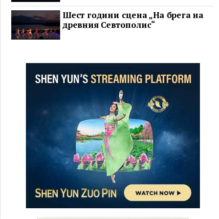
Шест години сцена „На брега на
древния Севтополис“