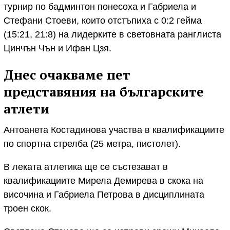
турнир по бадминтон понесоха и Габриела и
Стефани Стоеви, които отстъпиха с 0:2 гейма
(15:21, 21:8) на лидерките в световната ранглиста
Цинчън Чън и Ифан Цзя.
Днес очакваме пет
представяния на българските
атлети
Антоанета Костадиновa участва в квалификациите
по спортна стрелба (25 метра, пистолет).
В леката атлетика ще се състезават в
квалификациите Мирела Демирева в скока на
височина и Габриела Петрова в дисциплината
троен скок.