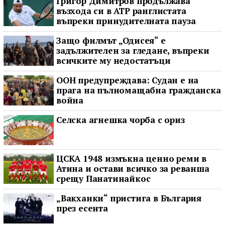
Григор Димитров продължава
възхода си в ATP ранглистата
въпреки принудителната пауза
Защо филмът „Одисея“ е
задължителен за гледане, въпреки
всичките му недостатъци
ООН предупреждава: Судан е на
прага на пълномащабна гражданска
война
Селска агнешка чорба с ориз
ЦСКА 1948 измъкна ценно реми в
Атина и остави всичко за реванша
срещу Панатинайкос
„Вакханки“ пристига в България
през есента