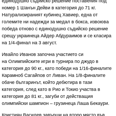
единодушно съдийско решение поставения под
номер 1 Шанън Дейви в категория до 71 кг.
Натурализираният кубинец Хавиер, една от
големите ни надежди за медал в бокса, извоюва
победа отново с единодушно съдийско решение
срещу украинеца Айдер Абдураимов и се класира
на 1/4-финал на 3 август.
Ивайло Иванов започна участието си
на Олимпийските игри в турнира по джудо в
категория до 90 кг., като победи на 1/16-финалите
Карамноб Сагайпов от Ливан. На 1/8-финалите
обаче българинът, който дебютира в тази
категория, след като в Рио и Токио участва в
категория до 81 кг., загуби от действащия
олимпийски шампион – грузинеца Лаша Бекаури.
Кристиян Василев завърши на второ място във