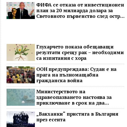
ФИФА се отказа от инвестиционен
план за 20 милиарда долара за
Световното първенство след остра
реакция
Глухарчето показа обещаващи
резултати срещу рак – необходими
са изпитания с хора
ООН предупреждава: Судан е на
прага на пълномащабна
гражданска война
Министерството на
здравеопазването настоява за
приключване в срок на два
ключови строителни проекта
„Вакханки“ пристига в България
през есента