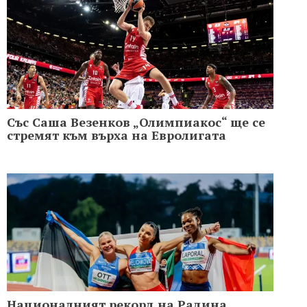
Със Саша Везенков „Олимпиакос“ ще се
стремят към върха на Евролигата
Националният рекорд на Радина