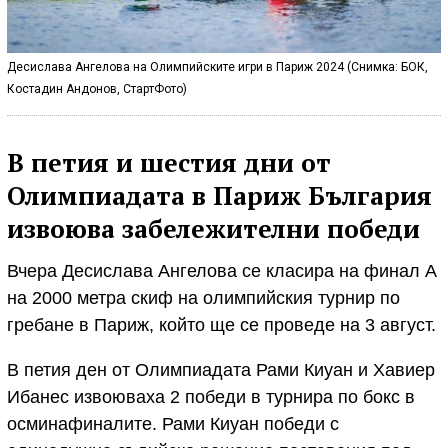
Десислава Ангелова на Олимпийските игри в Париж 2024 (Снимка: БОК,
Костадин Андонов, СтартФото)
В петия и шестия дни от
Олимпиадата в Париж България
извоюва забележителни победи
Вчера Десислава Ангелова се класира на финал A
на 2000 метра скиф на олимпийския турнир по
гребане в Париж, който ще се проведе на 3 август.
В петия ден от Олимпиадата Рами Киуан и Хавиер
Ибанес извоюваха 2 победи в турнира по бокс в
осминафиналите. Рами Киуан победи с