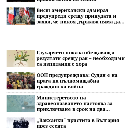
Висш американски адмирал
предупреди срещу принудата и
заяви, че никоя държава няма да
доминира в Индо-Тихоокеанския
регион
Глухарчето показа обещаващи
резултати срещу рак – необходими
са изпитания с хора
ООН предупреждава: Судан е на
прага на пълномащабна
гражданска война
Министерството на
здравеопазването настоява за
приключване в срок на два
ключови строителни проекта
„Вакханки“ пристига в България
през есента