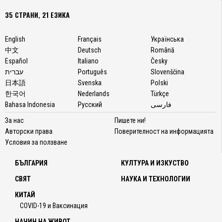
35 СТРАНИ, 21 ЕЗИКА
English
Français
Українська
中文
Deutsch
Română
Español
Italiano
Česky
עברית
Português
Slovenščina
日本語
Svenska
Polski
한국어
Nederlands
Türkçe
Bahasa Indonesia
Русский
فارسی
За нас
Пишете ни!
Авторски права
Поверителност на информацията
Условия за ползване
БЪЛГАРИЯ
КУЛТУРА И ИЗКУСТВО
СВЯТ
НАУКА И ТЕХНОЛОГИИ
КИТАЙ
COVID-19 и Ваксинация
НАЧИН НА ЖИВОТ