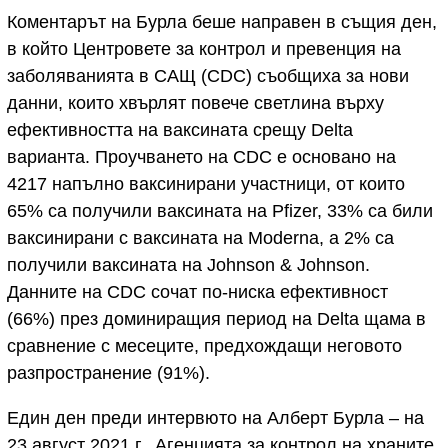
Коментарът на Бурла беше направен в същия ден,
в който Центровете за контрол и превенция на
заболяванията в САЩ (CDC) съобщиха за нови
данни, които хвърлят повече светлина върху
ефективността на ваксината срещу Delta
варианта. Проучването на CDC е основано на
4217 напълно ваксинирани участници, от които
65% са получили ваксината на Pfizer, 33% са били
ваксинирани с ваксината на Moderna, а 2% са
получили ваксината на Johnson & Johnson.
Данните на CDC сочат по-ниска ефективност
(66%) през доминиращия период на Delta щама в
сравнение с месеците, предхождащи неговото
разпространение (91%).
Един ден преди интервюто на Алберт Бурла – на
23 август 2021 г., Агенцията за контрол на храните