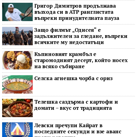
Григор Димитров продължава
възхода си в ATP ранглистата
въпреки принудителната пауза
Защо филмът „Одисея“ е
задължителен за гледане, въпреки
всичките му недостатъци
Къпиновият крамбъл е
старомодният десерт, който носех
на всяко събиране
Селска агнешка чорба с ориз
Телешка саздърма с картофи и
домати – вкус от традицията
Левски пречупи Кайрат в
последните секунди и взе аванс