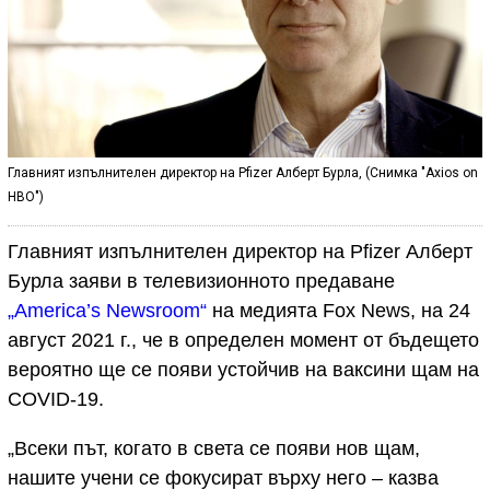
Главният изпълнителен директор на Pfizer Алберт Бурла, (Снимка "Axios on
HBO")
Главният изпълнителен директор на Pfizer Алберт
Бурла заяви в телевизионното предаване
„America’s Newsroom“
на медията Fox News, на 24
август 2021 г., че в определен момент от бъдещето
вероятно ще се появи устойчив на ваксини щам на
COVID-19.
„Всеки път, когато в света се появи нов щам,
нашите учени се фокусират върху него – казва