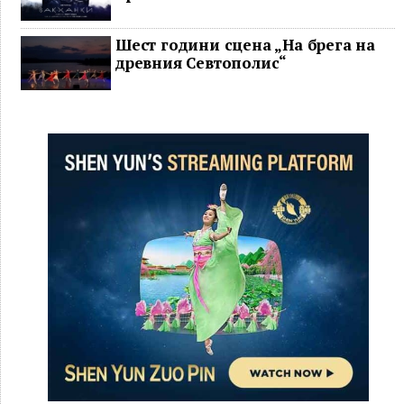
Шест години сцена „На брега на
древния Севтополис“