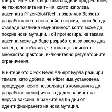
Шефът на Pfizer също така сподели пред Fortune,
че технологията на тРНК, която използва
ваксината Pfizer-BioNTech, позволява бързото
разработване на нова нейна версия, способна да
създаде различна имуногенност, която може да
покрие нови мутации. Той прогнозира, че такава
ваксина може да бъде разработена за около два
месеца, но отбеляза, че това ще зависи от
множество фактори, включително регулаторните
ограничения.
В интервюто с Fox News Алберт Бурла разшири
темата, като добави, че Pfizer има установена
процедура, която позволява на компанията да
разработи специфична за даден вариант на
вируса ваксина, в рамките на 95 дни от
идентифицирането на нова мутация.