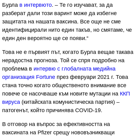
Бурла
в интервюто
. – Те го изучават, за да
разберат дали този варинт може да избегне
защитата на нашата ваксина. Все още не сме
идентифицирали нито един такъв, но смятаме, че
един ден вероятно ще се появи.“
Това не е първият път, когато Бурла вещае такава
нерадостна прогноза. Той се спря подробно на
проблема в
интервю с глобалната медийна
организация Fortune
през февруари 2021 г. Това
стана точно когато общественото внимание все
повече се насочваше към новите мутации на
ККП
вируса
(китайската комунистическа партия) –
патогенът, който причинява COVID-19.
В отговор на въпрос за ефективността на
ваксината на Pfizer срещу нововъзникващи