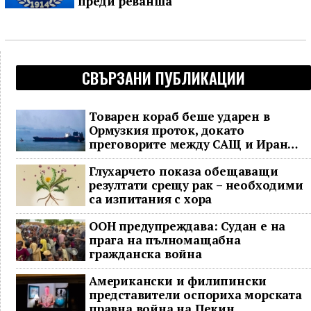
преди реванша
СВЪРЗАНИ ПУБЛИКАЦИИ
Товарен кораб беше ударен в
Ормузкия проток, докато
преговорите между САЩ и Иран
останаха в безизходица
Глухарчето показа обещаващи
резултати срещу рак – необходими
са изпитания с хора
ООН предупреждава: Судан е на
прага на пълномащабна
гражданска война
Американски и филипински
представители оспориха морската
правна война на Пекин