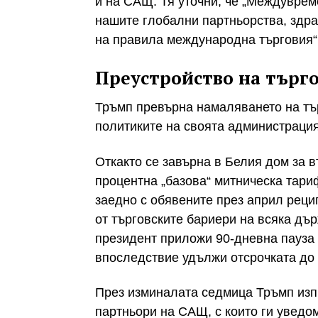
и на САЩ. Тя уточни, че „Междувре
нашите глобални партньорства, здра
на правила международна търговия“
Преустройство на търг
Тръмп превърна намаляването на тъ
политиките на своята администрация
Откакто се завърна в Белия дом за 
процентна „базова“ митническа тари
заедно с обявените през април реци
от търговските бариери на всяка д
президент приложи 90-дневна пауза з
впоследствие удължи отсрочката до 
През изминалата седмица Тръмп изпр
партньори на САЩ, с които ги уведом