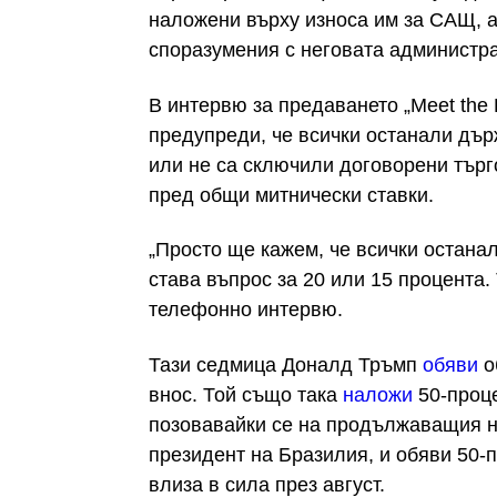
наложени върху износа им за САЩ, а
споразумения с неговата администр
В интервю за предаването „Meet the
предупреди, че всички останали дър
или не са сключили договорени търг
пред общи митнически ставки.
„Просто ще кажем, че всички остана
става въпрос за 20 или 15 процента.
телефонно интервю.
Тази седмица Доналд Тръмп
обяви
о
внос. Той също така
наложи
50-проце
позовавайки се на продължаващия 
президент на Бразилия, и обяви 50-п
влиза в сила през август.