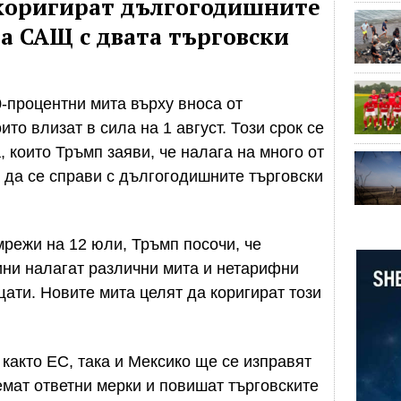
 коригират дългогодишните
а САЩ с двата търговски
-процентни мита върху вноса от
то влизат в сила на 1 август. Този срок се
 които Тръмп заяви, че налага на много от
а да се справи с дългогодишните търговски
мрежи на 12 юли, Тръмп посочи, че
ини налагат различни мита и нетарифни
ати. Новите мита целят да коригират този
както ЕС, така и Мексико ще се изправят
емат ответни мерки и повишат търговските