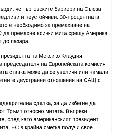
ърди, че търговските бариери на Съюза
едливи и неустойчиви. 30-процентната
което е необходимо за премахване на
С да премахне всички мита срещу Америка
п до пазара.
о президента на Мексико Клаудия
а председателя на Европейската комисия
ата ставка може да се увеличи или намали
ветните двустранни отношения на САЩ с
едварителна сделка, за да избегне да
от Тръмп относно митата. Въпреки
те, след като американският президент
ита, ЕС в крайна сметка получи свое