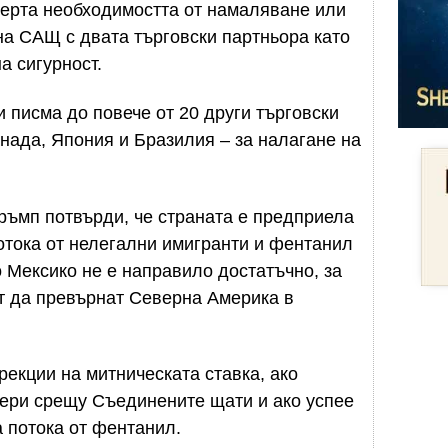
черта необходимостта от намаляване или
а САЩ с двата търговски партньора като
а сигурност.
 писма до повече от 20 други търговски
нада, Япония и Бразилия – за налагане на
ръмп потвърди, че страната е предприела
отока от нелегални имигранти и фентанил
 Мексико не е направило достатъчно, за
ат да превърнат Северна Америка в
рекции на митническата ставка, ако
иери срещу Съединените щати и ако успее
а потока от фентанил.