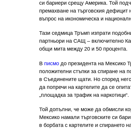
си бариери срещу Америка. Той под
премахване на търговския дефицит н
въпрос на икономическа и националн
Тази седмица Тръмп изпрати подобни
партньори на САЩ – включително Ка
общи мита между 20 и 50 процента.
В
писмо
до президента на Мексико Т
положителни стъпки за спиране на п
в Съединените щати. Но според него
да попречи на картелите да се опит
„площадка за трафик на наркотици“.
Той допълни, че може да обмисли ко
Мексико намали търговските си бар
в борбата с картелите и спирането н