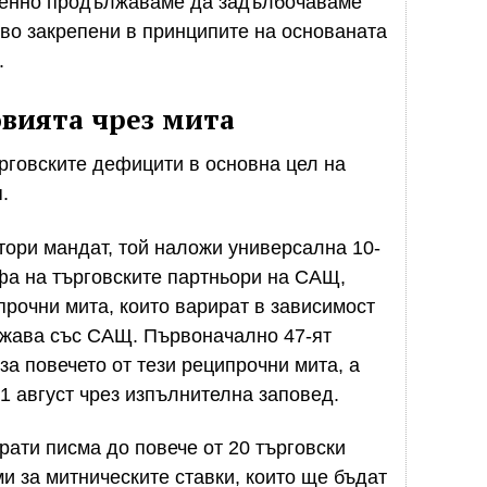
менно продължаваме да задълбочаваме
во закрепени в принципите на основаната
.
овията чрез мита
рговските дефицити в основна цел на
.
втори мандат, той наложи универсална 10-
фа на търговските партньори на САЩ,
прочни мита, които варират в зависимост
ържава със САЩ. Първоначално 47-ят
а повечето от тези реципрочни мита, а
1 август чрез изпълнителна заповед.
ати писма до повече от 20 търговски
и за митническите ставки, които ще бъдат