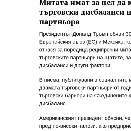
Митата имат за цел да
търговски дисбаланси н
партньора
Президентът Доналд Тръмп обяви 30
Европейския съюз (ЕС) и Мексико, кои
отнася за поредица реципрочни мита,
търговските партньори на Щатите, з
дисбаланси и други фактори.
В писма, публикувани в социалните 
двамата търговски партньори от год
търговски бариери на Съединените щ
дисбаланс.
Американският президент обясни, че 
пред по-високи налози, ако предпри