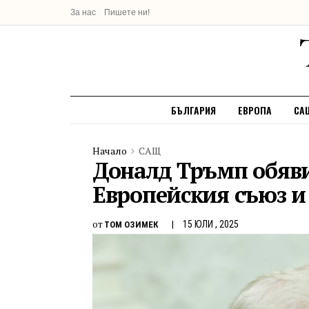
За нас
Пишете ни!
БЪЛГАРИЯ
ЕВРОПА
СА
Начало
САЩ
Доналд Тръмп обяви
Европейския съюз и
от
15 ЮЛИ , 2025
ТОМ ОЗИМЕК