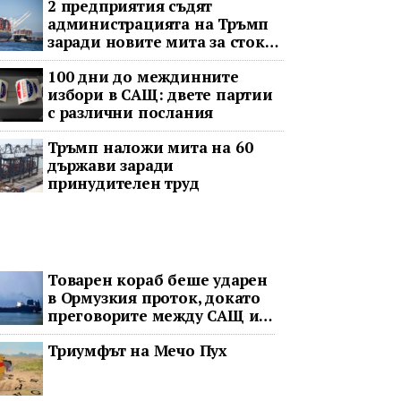
2 предприятия съдят
администрацията на Тръмп
заради новите мита за стоки
с принудителен труд
100 дни до междинните
избори в САЩ: двете партии
с различни послания
Тръмп наложи мита на 60
държави заради
принудителен труд
Товарен кораб беше ударен
в Ормузкия проток, докато
преговорите между САЩ и
Иран останаха в
Триумфът на Мечо Пух
безизходица