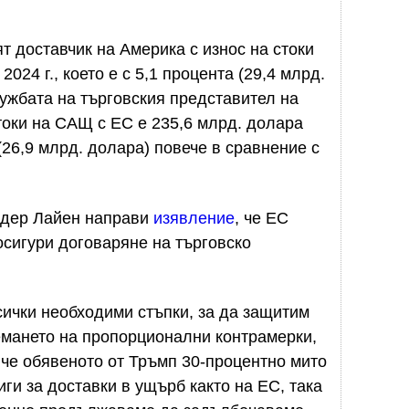
т доставчик на Америка с износ на стоки
024 г., което е с 5,1 процента (29,4 млрд.
жбата на търговския представител на
оки на САЩ с ЕС е 235,6 млрд. долара
а (26,9 млрд. долара) повече в сравнение с
н дер Лайен направи
изявление
, че ЕС
осигури договаряне на търговско
ички необходими стъпки, за да защитим
емането на пропорционални контрамерки,
, че обявеното от Тръмп 30-процентно мито
ги за доставки в ущърб както на ЕС, така