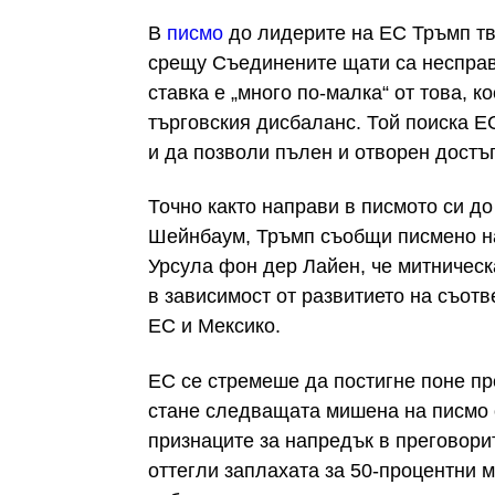
В
писмо
до лидерите на ЕС Тръмп тв
срещу Съединените щати са несправ
ставка е „много по-малка“ от това, 
търговския дисбаланс. Той поиска Е
и да позволи пълен и отворен достъ
Точно както направи в писмото си д
Шейнбаум, Тръмп съобщи писмено н
Урсула фон дер Лайен, че митническ
в зависимост от развитието на съот
ЕС и Мексико.
ЕС се стремеше да постигне поне пр
стане следващата мишена на писмо 
признаците за напредък в преговори
оттегли заплахата за 50-процентни м