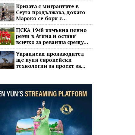
Кризата с мигрантите в
Сеута продължава, докато
Мароко се бори с
обвинения в чужбина и с
ЦСКА 1948 измъкна ценно
гнева у дома
реми в Атина и остави
всичко за реванша срещу
Панатинайкос
Украински производител
ще купи европейски
технологии за проект за
противоракетна отбрана