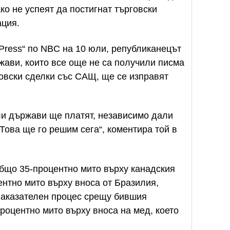
ко не успеят да постигнат търговски
ация.
 Press“ по NBC на 10 юли, републиканецът
жави, които все още не са получили писма
овски сделки със САЩ, ще се изправят
ли държави ще платят, независимо дали
 Това ще го решим сега“, коментира той в
бщо 35-процентно мито върху канадския
нтно мито върху вноса от Бразилия,
наказателен процес срещу бившия
роцентно мито върху вноса на мед, което