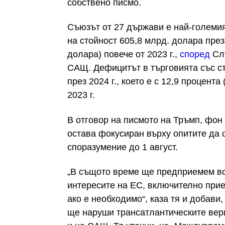
собствено писмо.
Съюзът от 27 държави е най-големия
на стойност 605,8 млрд. долара през 2
долара) повече от 2023 г.,
според
Слу
САЩ. Дефицитът в търговията със ст
през 2024 г., което е с 12,9 процент
2023 г.
В отговор на писмото на Тръмп, фо
остава фокусиран върху опитите да 
споразумение до 1 август.
„В същото време ще предприемем вс
интересите на ЕС, включително при
ако е необходимо“, каза тя и добави
ще наруши трансатлантическите вери