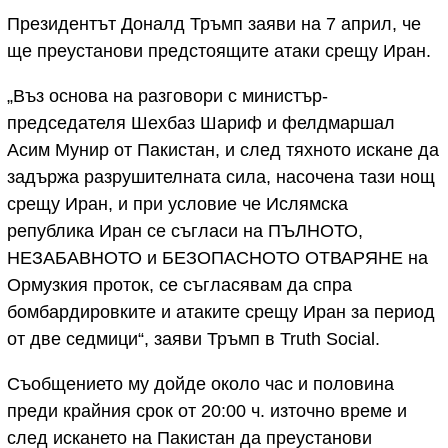
Президентът Доналд Тръмп заяви на 7 април, че
ще преустанови предстоящите атаки срещу Иран.
„Въз основа на разговори с министър-
председателя Шехбаз Шариф и фелдмаршал
Асим Мунир от Пакистан, и след тяхното искане да
задържа разрушителната сила, насочена тази нощ
срещу Иран, и при условие че Ислямска
република Иран се съгласи на ПЪЛНОТО,
НЕЗАБАВНОТО и БЕЗОПАСНОТО ОТВАРЯНЕ на
Ормузкия проток, се съгласявам да спра
бомбардировките и атаките срещу Иран за период
от две седмици“, заяви Тръмп в Truth Social.
Съобщението му дойде около час и половина
преди крайния срок от 20:00 ч. източно време и
след искането на Пакистан да преустанови