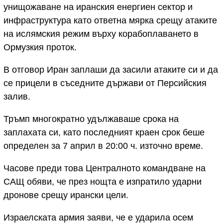
унищожаване на иранския енергиен сектор и
инфраструктура като ответна мярка срещу атаките
на ислямския режим върху корабоплаването в
Ормузкия проток.
В отговор Иран заплаши да засили атаките си и да
се прицели в съседните държави от Персийския
залив.
Тръмп многократно удължаваше срока на
заплахата си, като последният краен срок беше
определен за 7 април в 20:00 ч. източно време.
Часове преди това Централното командване на
САЩ обяви, че през нощта е изпратило ударни
дронове срещу ирански цели.
Израелската армия заяви, че е ударила осем