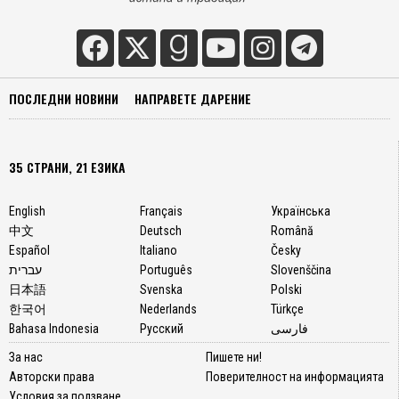
ПОСЛЕДНИ НОВИНИ
НАПРАВЕТЕ ДАРЕНИЕ
35 СТРАНИ, 21 ЕЗИКА
English
Français
Українська
中文
Deutsch
Română
Español
Italiano
Česky
עברית
Português
Slovenščina
日本語
Svenska
Polski
한국어
Nederlands
Türkçe
Bahasa Indonesia
Русский
فارسی
За нас
Пишете ни!
Авторски права
Поверителност на информацията
Условия за ползване