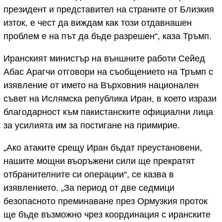
президент и представител на страните от Близкия
изток, е чест да виждам как този отдавнашен
проблем е на път да бъде разрешен“, каза Тръмп.
Иранският министър на външните работи Сейед
Абас Арагчи отговори на съобщението на Тръмп с
изявление от името на Върховния национален
съвет на Ислямска република Иран, в което изрази
благодарност към пакистанските официални лица
за усилията им за постигане на примирие.
„Ако атаките срещу Иран бъдат преустановени,
нашите мощни въоръжени сили ще прекратят
отбранителните си операции“, се казва в
изявлението. „За период от две седмици
безопасното преминаване през Ормузкия проток
ще бъде възможно чрез координация с иранските