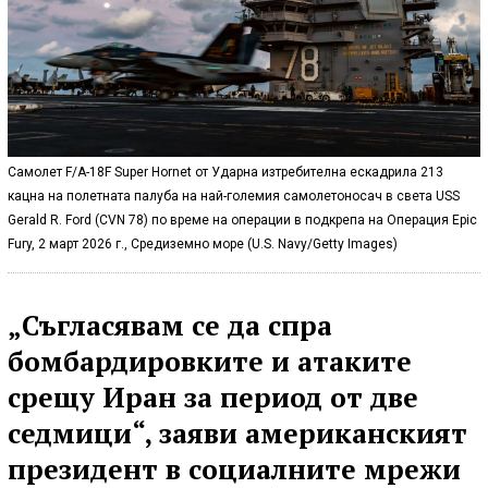
Самолет F/A-18F Super Hornet от Ударна изтребителна ескадрила 213
кацна на полетната палуба на най-големия самолетоносач в света USS
Gerald R. Ford (CVN 78) по време на операции в подкрепа на Операция Epic
Fury, 2 март 2026 г., Средиземно море (U.S. Navy/Getty Images)
„Съгласявам се да спра
бомбардировките и атаките
срещу Иран за период от две
седмици“, заяви американският
президент в социалните мрежи