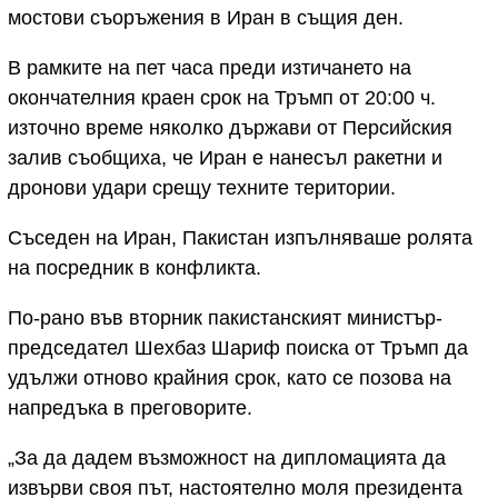
мостови съоръжения в Иран в същия ден.
В рамките на пет часа преди изтичането на
окончателния краен срок на Тръмп от 20:00 ч.
източно време няколко държави от Персийския
залив съобщиха, че Иран е нанесъл ракетни и
дронови удари срещу техните територии.
Съседен на Иран, Пакистан изпълняваше ролята
на посредник в конфликта.
По-рано във вторник пакистанският министър-
председател Шехбаз Шариф поиска от Тръмп да
удължи отново крайния срок, като се позова на
напредъка в преговорите.
„За да дадем възможност на дипломацията да
извърви своя път, настоятелно моля президента