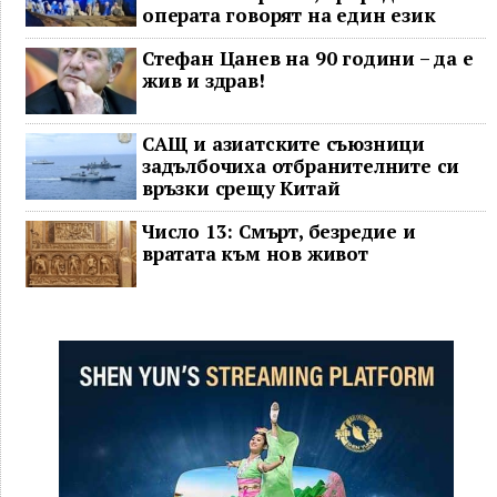
операта говорят на един език
Стефан Цанев на 90 години – да е
жив и здрав!
САЩ и азиатските съюзници
задълбочиха отбранителните си
връзки срещу Китай
Число 13: Смърт, безредие и
вратата към нов живот