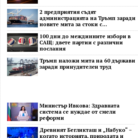
2 предприятия съдят
администрацията на Тръмп заради
новите мита за стоки с
принудителен труд
100 дни до междинните избори в
САЩ: двете партии с различни
послания
Тръмп наложи мита на 60 държави
заради принудителен труд
Министър Ивкова: Здравната
система се нуждае от смели
реформи
Древният Бегликташ и „Набуко“ –
когато историята, природата и