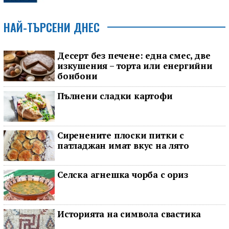
НАЙ-ТЪРСЕНИ ДНЕС
Десерт без печене: една смес, две
изкушения – торта или енергийни
бонбони
Пълнени сладки картофи
Сиренените плоски питки с
патладжан имат вкус на лято
Селска агнешка чорба с ориз
Историята на символа свастика