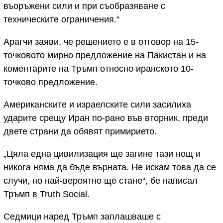
въоръжени сили и при съобразяване с
техническите ограничения.“
Арагчи заяви, че решението е в отговор на 15-
точковото мирно предложение на Пакистан и на
коментарите на Тръмп относно иранското 10-
точково предложение.
Американските и израелските сили засилиха
ударите срещу Иран по-рано във вторник, преди
двете страни да обявят примирието.
„Цяла една цивилизация ще загине тази нощ и
никога няма да бъде върната. Не искам това да се
случи, но най-вероятно ще стане“, бе написал
Тръмп в Truth Social.
Седмици наред Тръмп заплашваше с