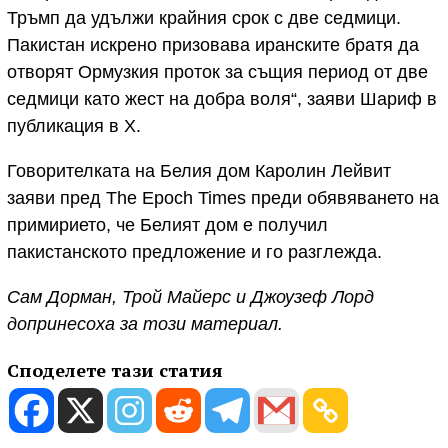
Тръмп да удължи крайния срок с две седмици.
Пакистан искрено призовава иранските братя да
отворят Ормузкия проток за същия период от две
седмици като жест на добра воля“, заяви Шариф в
публикация в X.
Говорителката на Белия дом Каролин Лейвит
заяви пред The Epoch Times преди обявяването на
примирието, че Белият дом е получил
пакистанското предложение и го разглежда.
Сам Дорман, Трой Майерс и Джоузеф Лорд
допринесоха за този материал.
Споделете тази статия