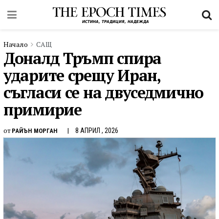
Начало
САЩ
Доналд Тръмп спира
ударите срещу Иран,
съгласи се на двуседмично
примирие
от
8 АПРИЛ , 2026
РАЙЪН МОРГАН