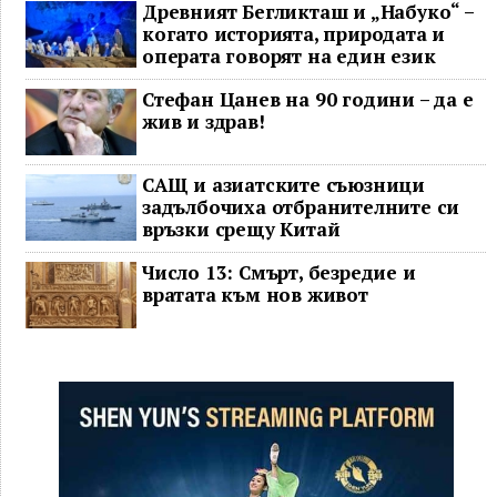
Древният Бегликташ и „Набуко“ –
когато историята, природата и
операта говорят на един език
Стефан Цанев на 90 години – да е
жив и здрав!
САЩ и азиатските съюзници
задълбочиха отбранителните си
връзки срещу Китай
Число 13: Смърт, безредие и
вратата към нов живот