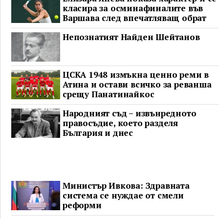
класира за осминафиналите във
Варшава след впечатляващ обрат
Непознатият Найден Шейтанов
ЦСКА 1948 измъкна ценно реми в
Атина и остави всичко за реванша
срещу Панатинайкос
Народният съд – извънредното
правосъдие, което разделя
България и днес
Министър Ивкова: Здравната
система се нуждае от смели
реформи