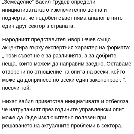
„Земеделие“ Васил Грудев определи
инициативата като изключително ценна и
подчерта, че подобен съвет няма аналог в нито
един друг сектор в страната.
Народният представител Явор Гечев също
акцентира върху експертния характер на формата:
„ Този съвет не е за различията, а за добрите
неща, които можем да направим заедно. Оставаме
отворени по отношение на опита на всеки, който
може да допринесе по всеки един законопроект“,
посочи той.
Нихат Кабил приветства инициативата и отбеляза,
че натрупаният през годините управленски опит
може да бъде изключително полезен при
решаването на актуалните проблеми в сектора.