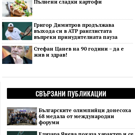
Пълнени сладки картофи
Григор Димитров продължава
възхода си в ATP ранглистата
въпреки принудителната пауза
Стефан Цанев на 90 години – да е
жив и здрав!
СВЪРЗАНИ ПУБЛИКАЦИИ
Българските олимпийци донесоха
68 медала от международни
форуми
Елизара Янева показа характер и се