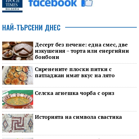
НАЙ-ТЪРСЕНИ ДНЕС
Десерт без печене: една смес, две
изкушения – торта или енергийни
бонбони
Сиренените плоски питки с
патладжан имат вкус на лято
Селска агнешка чорба с ориз
Историята на символа свастика