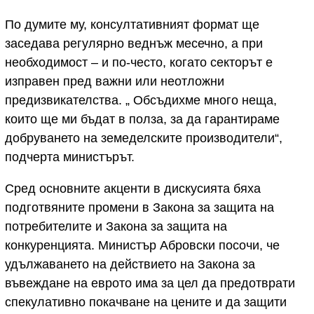
По думите му, консултативният формат ще
заседава регулярно веднъж месечно, а при
необходимост – и по-често, когато секторът е
изправен пред важни или неотложни
предизвикателства. „ Обсъдихме много неща,
които ще ми бъдат в полза, за да гарантираме
добруването на земеделските производители“,
подчерта министърът.
Сред основните акценти в дискусията бяха
подготвяните промени в Закона за защита на
потребителите и Закона за защита на
конкуренцията. Министър Абровски посочи, че
удължаването на действието на Закона за
въвеждане на еврото има за цел да предотврати
спекулативно покачване на цените и да защити