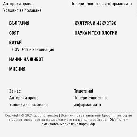
Авторски права
Поверителност на информацията
Условия за ползване
БЪЛГАРИЯ
КУЛТУРА И ИЗКУСТВО
СВЯТ
НАУКА И ТЕХНОЛОГИИ
КИТАЙ
COVID-19 и Ваксинация
НАЧИН НА ЖИВОТ
МНЕНИЯ
За нас
Пишете ни!
Авторски права
Поверителност на
Условия за ползване
информацията
Copyright © 2024 Epochtimes.bg | Всички права запазени Epochtimes.bg не
носи отговорност за съдържанието на външни сайтове |
Divinitum –
дигитален маркетинг партньор
.