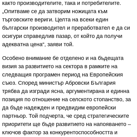
както производителите, така и потребителите.
„Опитваме се да затворим ножицата към
търговските вериги. Целта на всеки един
български производител и преработвател е да си
осигури справедлив пазар, от който да получи
адекватна цена“, заяви той.
Особено внимание бе отделено и на бъдещата
визия за развитието на сектора в рамките на
следващия програмен период на Европейския
съюз. Според министър Абровски България
трябва да изгради ясна, аргументирана и единна
позиция по отношение на селското стопанство, за
да бъде надежден и предвидим европейски
партньор. Той подчерта, че сред стратегическите
приоритети ще бъде развитието на напояването –
ключов фактор за конкурентоспособността и