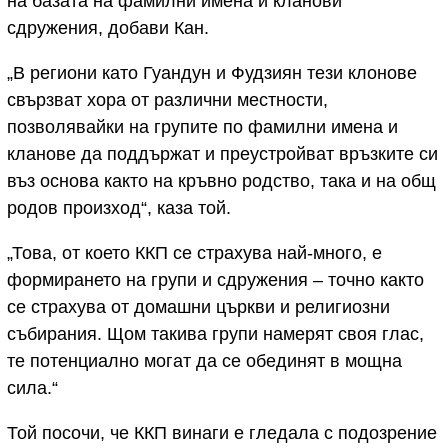
на базата на фамилни имена и кланови
сдружения, добави Кан.
„В региони като Гуандун и Фудзиян тези клонове
свързват хора от различни местности,
позволявайки на групите по фамилни имена и
кланове да поддържат и преустройват връзките си
въз основа както на кръвно родство, така и на общ
родов произход“, каза той.
„Това, от което ККП се страхува най-много, е
формирането на групи и сдружения – точно както
се страхува от домашни църкви и религиозни
събирания. Щом такива групи намерят своя глас,
те потенциално могат да се обединят в мощна
сила.“
Той посочи, че ККП винаги е гледала с подозрение