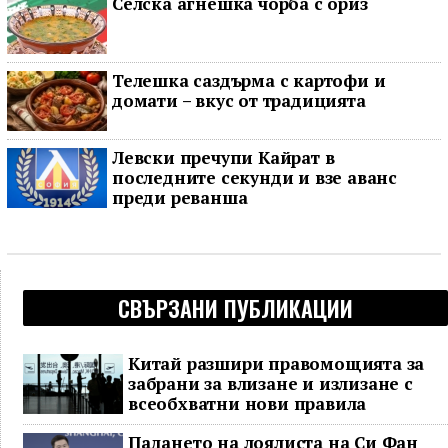
Селска агнешка чорба с ориз
Телешка саздърма с картофи и
домати – вкус от традицията
Левски пречупи Кайрат в
последните секунди и взе аванс
преди реванша
СВЪРЗАНИ ПУБЛИКАЦИИ
Китай разшири правомощията за
забрани за влизане и излизане с
всеобхватни нови правила
Падането на лоялиста на Си Фан