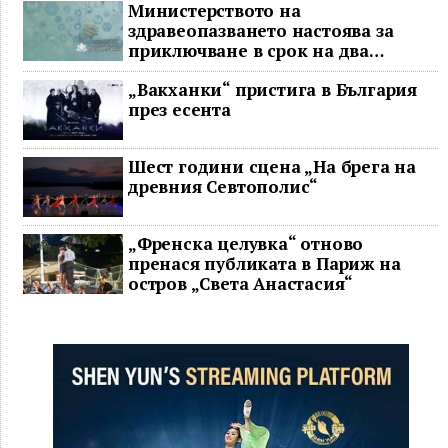
Министерството на
здравеопазването настоява за
приключване в срок на два
ключови строителни проекта
„Вакханки“ пристига в България
през есента
Шест години сцена „На брега на
древния Севтополис“
„Френска целувка“ отново
пренася публиката в Париж на
остров „Света Анастасия“