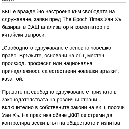
ККП е враждебно настроена към свободата на
сдружаване, заяви пред The Epoch Times Уан Хъ,
базиран в САЩ анализатор и коментатор по
китайски въпроси.
„Свободното сдружаване е основно човешко
право. Връзките, основани на общ местен
произход, професия или национална
принадлежност, са естествени човешки връзки“,
каза той.
Правото на свободно сдружаване е признато в
законодателствата на различни страни –
включително в собствените закони на ККП, посочи
Уан Хъ. На практика обаче „ККП се стреми да
контролира всеки ъгъл на обществото и изпитва