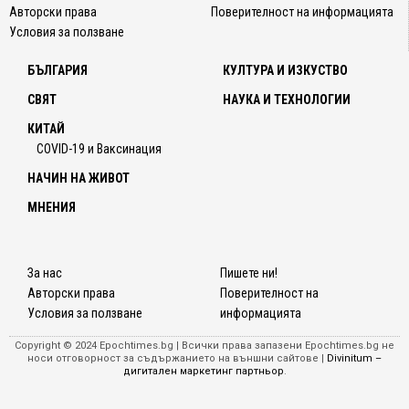
Авторски права
Поверителност на информацията
Условия за ползване
БЪЛГАРИЯ
КУЛТУРА И ИЗКУСТВО
СВЯТ
НАУКА И ТЕХНОЛОГИИ
КИТАЙ
COVID-19 и Ваксинация
НАЧИН НА ЖИВОТ
МНЕНИЯ
За нас
Пишете ни!
Авторски права
Поверителност на
Условия за ползване
информацията
Copyright © 2024 Epochtimes.bg | Всички права запазени Epochtimes.bg не
носи отговорност за съдържанието на външни сайтове |
Divinitum –
дигитален маркетинг партньор
.