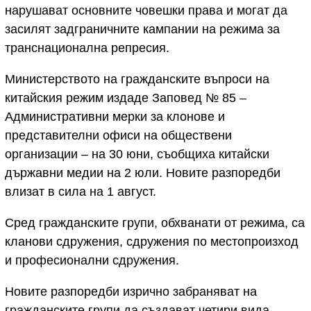
нарушават основните човешки права и могат да
засилят задграничните кампании на режима за
транснационална репресия.
Министерството на гражданските въпроси на
китайския режим издаде Заповед № 85 –
Административни мерки за клонове и
представителни офиси на обществени
организации – на 30 юни, съобщиха китайски
държавни медии на 2 юли. Новите разпоредби
влизат в сила на 1 август.
Сред гражданските групи, обхванати от режима, са
кланови сдружения, сдружения по местопроизход
и професионални сдружения.
Новите разпоредби изрично забраняват на
гражданските групи да създават четири вида