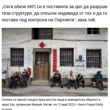
„Сега обаче ККП си е поставила за цел да разруши
тези структури, да откъсне индивида от тях и да го
постави под контрола на Партията“, каза той.
Селяни се хранят заедно пред местна къща в земеделска общност в
окръг Шъ, провинция Анхуей, Китай, на 12 май 2023 г. Kevin Frayer/Getty
Images