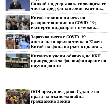
Синхай подчертава засилващата се
чистка сред финансовия елит на
Китай
Китай повиши нивото на
разпространение на COVID-19;
експерти подозират по-тежка
ситуация
Заразяванията с COVID-19
достигнаха връхна точка в Южен
Китай на фона на ръст в цялата
страна
Китайски учени обявиха, че ККП
принуждава за фалшифициране на
научни данни
ООН предупреждава: Судан е на
прага на пълномащабна
гражданска война