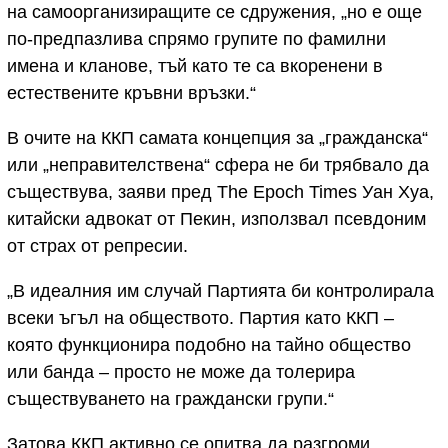
на самоорганизиращите се сдружения, „но е още
по-предпазлива спрямо групите по фамилни
имена и кланове, тъй като те са вкоренени в
естествените кръвни връзки.“
В очите на ККП самата концепция за „гражданска“
или „неправителствена“ сфера не би трябвало да
съществува, заяви пред The Epoch Times Уан Хуа,
китайски адвокат от Пекин, използвал псевдоним
от страх от репресии.
„В идеалния им случай Партията би контролирала
всеки ъгъл на обществото. Партия като ККП –
която функционира подобно на тайно общество
или банда – просто не може да толерира
съществуването на граждански групи.“
Затова ККП активно се опитва да разгроми