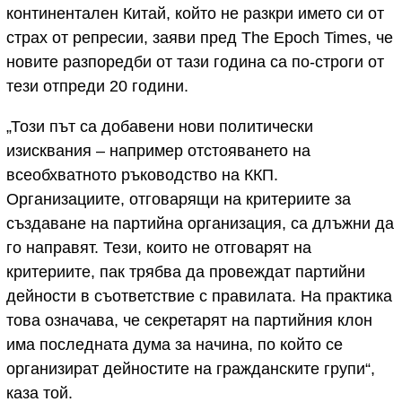
континентален Китай, който не разкри името си от
страх от репресии, заяви пред The Epoch Times, че
новите разпоредби от тази година са по-строги от
тези отпреди 20 години.
„Този път са добавени нови политически
изисквания – например отстояването на
всеобхватното ръководство на ККП.
Организациите, отговарящи на критериите за
създаване на партийна организация, са длъжни да
го направят. Тези, които не отговарят на
критериите, пак трябва да провеждат партийни
дейности в съответствие с правилата. На практика
това означава, че секретарят на партийния клон
има последната дума за начина, по който се
организират дейностите на гражданските групи“,
каза той.