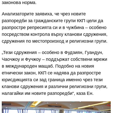
законова норма.
Анализаторите заявиха, че чрез новите
разпоредби за гражданските групи ККП цели да
разпростре репресията си и в чужбина – особено
посредством контрола върху кланови сдружения,
сдружения по местопроизход и религиозни групи.
„Тези сдружения – особено в Фудзиян, Гуандун,
Чаочжоу и Фучжоу – поддържат собствени мрежи
в международен мащаб. Подобно на новия
етнически закон, ККП се надява да разпростре
юрисдикцията си зад граница именно чрез тези
кланови сдружения и различни религиозни групи,
налагайки им новите разпоредби“, каза Ен.