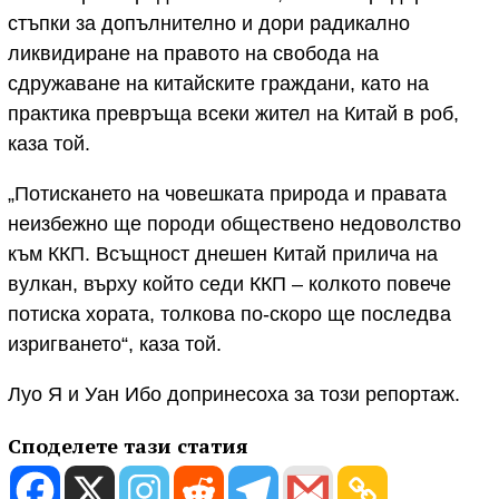
стъпки за допълнително и дори радикално
ликвидиране на правото на свобода на
сдружаване на китайските граждани, като на
практика превръща всеки жител на Китай в роб,
каза той.
„Потискането на човешката природа и правата
неизбежно ще породи обществено недоволство
към ККП. Всъщност днешен Китай прилича на
вулкан, върху който седи ККП – колкото повече
потиска хората, толкова по-скоро ще последва
изригването“, каза той.
Луо Я и Уан Ибо допринесоха за този репортаж.
Споделете тази статия