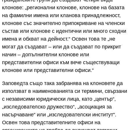
клонове: „регионални клонове, клонове на базата
на фамилни имена или кланова принадлежност,
клонове със значително припокриване на членски
състав или клонове с идентични или много сходни
имена и обхват на дейност.“ Освен това те „не
могат да създават – или да създават по прикрит
начин – допълнителни клонове или
представителни офиси към вече съществуващи
клонове или представителни офиси.“
Заповедта също така забранява на клоновете да
използват в наименованията си термини, свързани
с независими юридически лица, като „център“,
„изследователско дружество“, „асоциация за
насърчаване“ или „изследователски институт“.
Освен това представителните офиси на