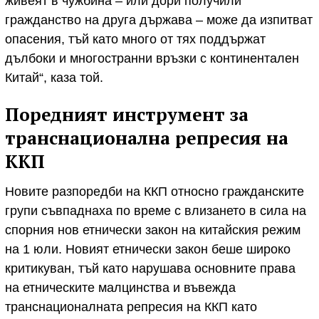
живеят в чужбина – или дори получили
гражданство на друга държава – може да изпитват
опасения, тъй като много от тях поддържат
дълбоки и многостранни връзки с континентален
Китай“, каза той.
Поредният инструмент за
транснационална репресия на
ККП
Новите разпоредби на ККП относно гражданските
групи съвпаднаха по време с влизането в сила на
спорния нов етнически закон на китайския режим
на 1 юли. Новият етнически закон беше широко
критикуван, тъй като нарушава основните права
на етническите малцинства и въвежда
транснационалната репресия на ККП като