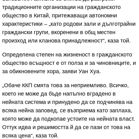
традиционните организации на гражданското
общество в Китай, притежаващи автономни
характеристики – „като родови зали и дълготрайни
граждански групи, вкоренени в общ местен
произход или кланова принадлежност“, каза той.
Определена степен на жизненост в гражданското
общество всъщност е от полза и за чиновниците, и
за обикновените хора, заяви Уан Хуа.
„Обаче ККП смята това за неприемливо. Всичко,
което не може да бъде напълно вградено в
нейната система и принудено да се подчинява на
всяка нейна заповед, се възприема като заплаха,
която може да подкопае устоите на нейната власт.
Оттук идва и решимостта й да се пази от това на
всяка цена“, каза той.