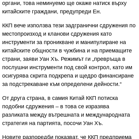
органи, това неминуемо ще окаже натиск върху
китайските граждани, предупреди Ен.
ККП вече използва тези задгранични сдружения по
местопроизход и кланови сдружения като
инструменти за проникване и манипулиране на
китайските общности в чужбина и на приемащите
страни, заяви Уан Хъ. Режимът ги „превръща в
послушни инструменти под свой контрол, като им
осигурява скрита подкрепа и щедро финансиране
за подстрекаване към определени дейности.“
От друга страна, в самия Китай ККП потиска
подобни сдружения – в това се изразява
разликата между вътрешната и международната
стратегия на партията, посочи Уан Хъ.
Новите разпоредби показват, че ККП предприема