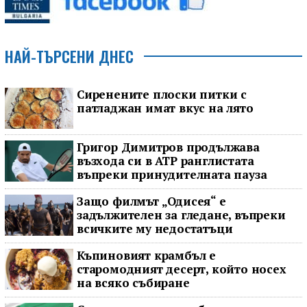
НАЙ-ТЪРСЕНИ ДНЕС
Сиренените плоски питки с
патладжан имат вкус на лято
Григор Димитров продължава
възхода си в ATP ранглистата
въпреки принудителната пауза
Защо филмът „Одисея“ е
задължителен за гледане, въпреки
всичките му недостатъци
Къпиновият крамбъл е
старомодният десерт, който носех
на всяко събиране