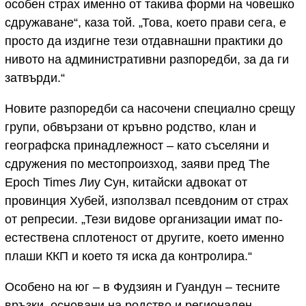
особен страх именно от такива форми на човешко
сдружаване“, каза той. „Това, което прави сега, е
просто да издигне тези отдавнашни практики до
нивото на административни разпоредби, за да ги
затвърди.“
Новите разпоредби са насочени специално срещу
групи, обвързани от кръвно родство, клан и
географска принадлежност – като съселяни и
сдружения по местопроизход, заяви пред The
Epoch Times Лиу Сун, китайски адвокат от
провинция Хубей, използвал псевдоним от страх
от репресии. „Тези видове организации имат по-
естествена сплотеност от другите, което именно
плаши ККП и което тя иска да контролира.“
Особено на юг – в Фудзиян и Гуандун – тесните
връзки, основани на родство и регионален