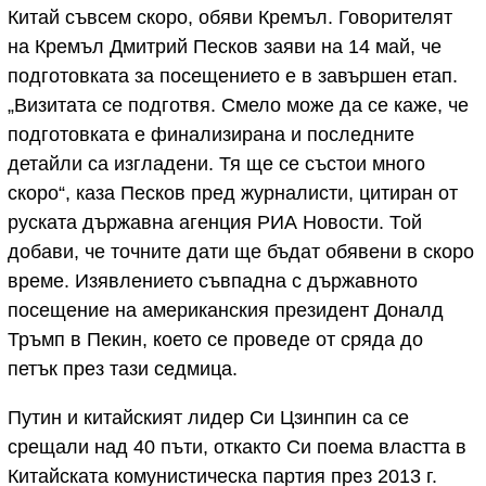
Китай съвсем скоро, обяви Кремъл. Говорителят
на Кремъл Дмитрий Песков заяви на 14 май, че
подготовката за посещението е в завършен етап.
„Визитата се подготвя. Смело може да се каже, че
подготовката е финализирана и последните
детайли са изгладени. Тя ще се състои много
скоро“, каза Песков пред журналисти, цитиран от
руската държавна агенция РИА Новости. Той
добави, че точните дати ще бъдат обявени в скоро
време. Изявлението съвпадна с държавното
посещение на американския президент Доналд
Тръмп в Пекин, което се проведе
от сряда до
петък през тази седмица.
Путин и китайският лидер Си Цзинпин са се
срещали над 40 пъти, откакто Си поема властта в
Китайската комунистическа партия през 2013 г.