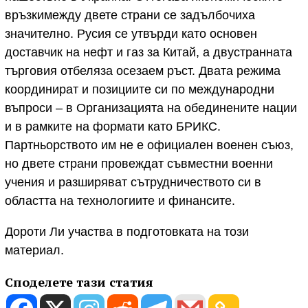
връзкимежду двете страни се задълбочиха
значително. Русия се утвърди като основен
доставчик на нефт и газ за Китай, а двустранната
търговия отбеляза осезаем ръст. Двата режима
координират и позициите си по международни
въпроси – в Организацията на обединените нации
и в рамките на формати като БРИКС.
Партньорството им не е официален военен съюз,
но двете страни провеждат съвместни военни
учения и разширяват сътрудничеството си в
областта на технологиите и финансите.
Дороти Ли участва в подготовката на този
материал.
Споделете тази статия