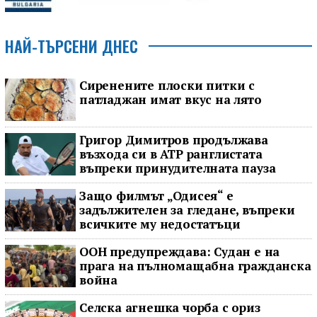
НАЙ-ТЪРСЕНИ ДНЕС
Сиренените плоски питки с
патладжан имат вкус на лято
Григор Димитров продължава
възхода си в ATP ранглистата
въпреки принудителната пауза
Защо филмът „Одисея“ е
задължителен за гледане, въпреки
всичките му недостатъци
ООН предупреждава: Судан е на
прага на пълномащабна гражданска
война
Селска агнешка чорба с ориз