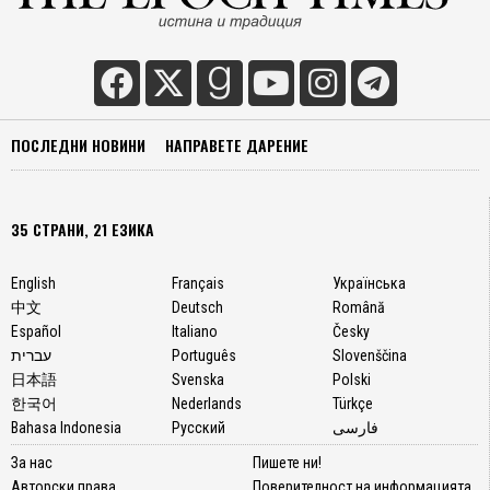
ПОСЛЕДНИ НОВИНИ
НАПРАВЕТЕ ДАРЕНИЕ
35 СТРАНИ, 21 ЕЗИКА
English
Français
Українська
中文
Deutsch
Română
Español
Italiano
Česky
עברית
Português
Slovenščina
日本語
Svenska
Polski
한국어
Nederlands
Türkçe
Bahasa Indonesia
Русский
فارسی
За нас
Пишете ни!
Авторски права
Поверителност на информацията