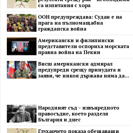
са изпитания с хора
ООН предупреждава: Судан е на
прага на пълномащабна
гражданска война
Американски и филипински
представители оспориха морската
правна война на Пекин
Висш американски адмирал
предупреди срещу принудата и
заяви, че никоя държава няма да
доминира в Индо-Тихоокеанския
регион
Народният съд – извънредното
правосъдие, което разделя
България и днес
Глухарчето показа обещаващи