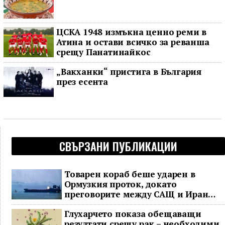
ЦСКА 1948 измъкна ценно реми в
Атина и остави всичко за реванша
срещу Панатинайкос
„Вакханки“ пристига в България
през есента
СВЪРЗАНИ ПУБЛИКАЦИИ
Товарен кораб беше ударен в
Ормузкия проток, докато
преговорите между САЩ и Иран
останаха в безизходица
Глухарчето показа обещаващи
резултати срещу рак – необходими