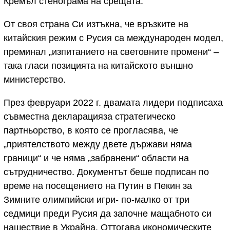
Кремъл стенограма на срещата.
От своя страна Си изтъкна, че връзките на
китайския режим с Русия са международен модел,
преминал „изпитанието на световните промени“ –
така гласи позицията на китайското външно
министерство.
През февруари 2022 г. двамата лидери подписаха
съвместна декларацияза стратегическо
партньорство, в която се прогласява, че
„приятелството между двете държави няма
граници“ и че няма „забранени“ области на
сътрудничество. Документът беше подписан по
време на посещението на Путин в Пекин за
Зимните олимпийски игри- по-малко от три
седмици преди Русия да започне мащабното си
нашествие в Украйна. Оттогава икономическите