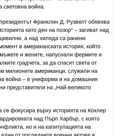
а световна война.
о президентът Франклин Д. Рузвелт обявява
историята като ден на позор“ – загиват над
ивилни, а над хиляда са ранени.
момент в американската история, който
 мъжете и жените, напуснали фермите и
лките градчета, за да спасят света от
към милионите американци, служили на
на война – в униформа и на домашния
ни представители на „Най-великото
а се фокусира върху историята на Кохлер
бардировката над Пърл Харбър, с която
нфликта, но и на капитулацията на
, един от последните военни актове в