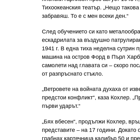
Тихоокеанския театър. „Нещо такова н
забравяш. То е с мен всеки ден.“
След обучението си като металообра
ескадрилата за въздушно патрулиран
1941 г. В една тиха неделна сутрин
машина на остров Форд в Пърл Харбъ
самолети над главата си – скоро пос
от разпръснато стъкло.
„Ветровете на войната духаха от изв
предстои конфликт“, каза Кохлер. „П
първи ударът.“
„Бях вбесен“, продължи Кохлер, връ
представите – на 17 години. Докато 
грабнах картечница калибър 50 и пре