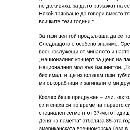
не доживяха, за да го разкажат на с
Някой трябваше да говори вместо тях
всичките тези години.“
За тази цел той продължава да се по
Следващото е особено значимо. Сре
военнослужещи от миналото и настоя
„Националния концерт за Деня на пам
Националния мол във Вашингтон. „То
бих имал, и ще използвам тази публи
ми съкорабници и загиналите ми друг
Кохлер беше придружен – или, както 
си и снаха си по време на първото с
специален сегмент от 37-мото годиш
Деня на паметта“ отбеляза 85-ата г
американската военноморска база в 