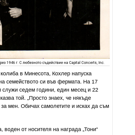
рез 1946 г. С любезното съдействие на Capital Concerts, Inc.
 колиба в Минесота, Кохлер напуска
 на семейството си във фермата. На 17
 служи седем години, един месец и 22
казва той. „Просто знаех, че някъде
 за мен. Обичах самолетите и исках да съм
, воден от носителя на награда „Тони“