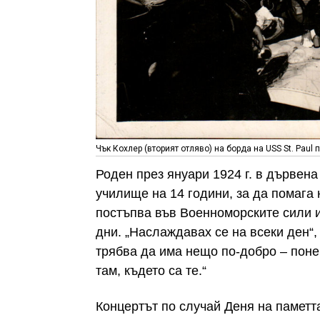
Чък Кохлер (вторият отляво) на борда на USS St. Paul п
Роден през януари 1924 г. в дървена
училище на 14 години, за да помага
постъпва във Военноморските сили и
дни. „Наслаждавах се на всеки ден“, 
трябва да има нещо по-добро – поне
там, където са те.“
Концертът по случай Деня на паметта