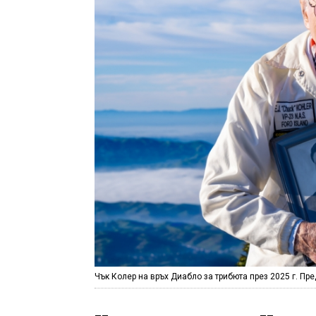
Чък Колер на връх Диабло за трибюта през 2025 г. Пре