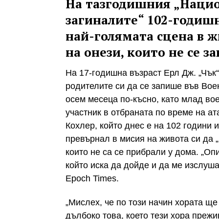
На тазгодишния „Нацио
загиналите“ 102-годишн
най-голямата сцена в жи
на онези, които не се з
На 17-годишна възраст Ерл Дж. „Чък
родителите си да се запише във Вое
осем месеца по-късно, като млад во
участник в отбраната по време на а
Кохлер, който днес е на 102 години и
превърнал в мисия на живота си да 
които не са се прибрали у дома. „Оп
който иска да дойде и да ме изслуша
Epoch Times.
„Мислех, че по този начин хората ще
дълбоко това, което тези хора прежи