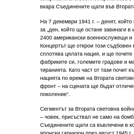
вкара Съединените щати във Вторат
На 7 декември 1941 г. – денят, койт
за „ден, който ще остане завинаги в 
2400 американски военнослужещи и ц
Концертът ще открои този съдбовен 
сплотява цялата нация, и ще почете
фабриките си, големите градове и ма
тиранията. Като част от тази почит 
нацията по време на Втората светов
фронт – на сцената ще бъдат отличе
поколение“.
Сегментът за Втората световна войн
– човек, присъствал не само на бом
Съединените щати са въвлечени в ко
японски гарнизон през август 1945 г.