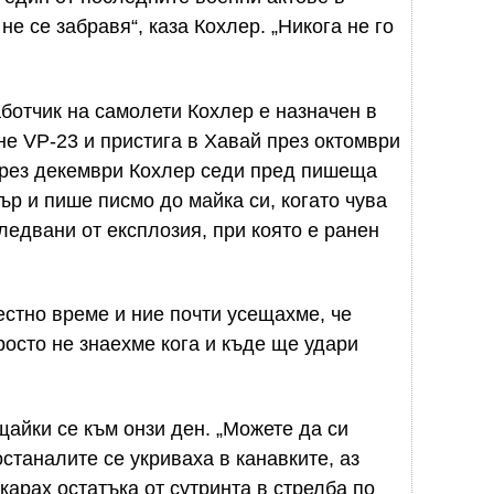
е се забравя“, каза Кохлер. „Никога не го
ботчик на самолети Кохлер е назначен в
е VP-23 и пристига в Хавай през октомври
 през декември Кохлер седи пред пишеща
р и пише писмо до майка си, когато чува
ледвани от експлозия, при която е ранен
естно време и ние почти усещахме, че
росто не знаехме кога и къде ще удари
щайки се към онзи ден. „Можете да си
останалите се укриваха в канавките, аз
карах остатъка от сутринта в стрелба по