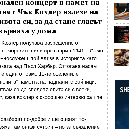
нален концерт в памет на
ият Чък Кохлер излезе на
вота си, за да стане гласът
авърнаха у дома
“ Кохлер получава разрешение от
нноморските сили през април 1941 г. Само
еннослужещ, той влиза в историята като
таката над Пърл Харбър. Оттогава насам
 е един от само 11-те оцелели, е
„почита“ паметта на падналите войници,
итвам се да споделя опита си с всеки,
“, каза Кохлер в скорошно интервю за The
 разберат по-добре и ще оценят по-
вяха там онази сутрин – но за съжаление