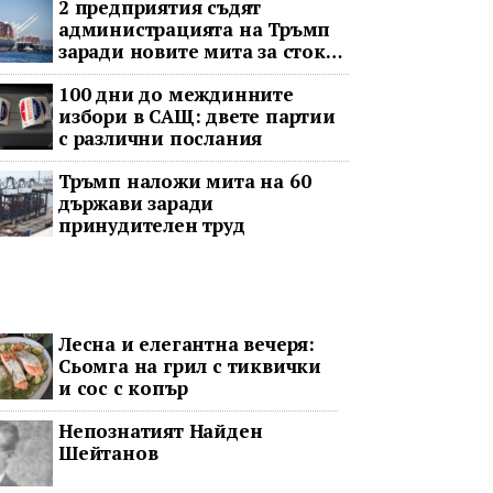
2 предприятия съдят
администрацията на Тръмп
заради новите мита за стоки
с принудителен труд
100 дни до междинните
избори в САЩ: двете партии
с различни послания
Тръмп наложи мита на 60
държави заради
принудителен труд
Лесна и елегантна вечеря:
Сьомга на грил с тиквички
и сос с копър
Непознатият Найден
Шейтанов