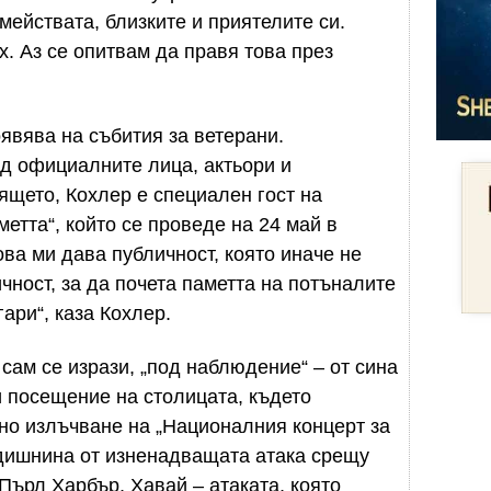
емействата, близките и приятелите си.
. Аз се опитвам да правя това през
явява на събития за ветерани.
д официалните лица, актьори и
щето, Кохлер е специален гост на
етта“, който се проведе на 24 май в
ва ми дава публичност, която иначе не
чност, за да почета паметта на потъналите
ари“, каза Кохлер.
сам се изрази, „под наблюдение“ – от сина
и посещение на столицата, където
но излъчване на „Националния концерт за
одишнина от изненадващата атака срещу
Пърл Харбър, Хавай – атаката, която