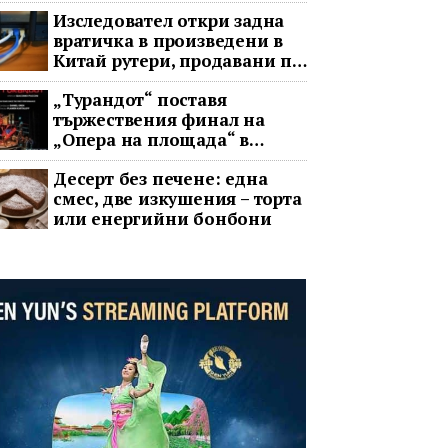
Изследовател откри задна
вратичка в произведени в
Китай рутери, продавани по
целия свят
„Турандот“ поставя
тържествения финал на
„Опера на площада“ в
София
Десерт без печене: една
смес, две изкушения – торта
или енергийни бонбони