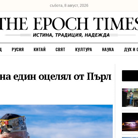
събота, 8 август, 2026
Щ
РУСИЯ
КИТАЙ
СВЯТ
КУЛТУРА
НАУКА
ДУХ И 
на един оцелял от Пърл