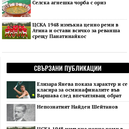
Селска агнешка чорба с ориз
ЦСКА 1948 измъкна ценно реми в
Атина и остави всичко за реванша
срещу Панатинайкос
СВЪРЗАНИ ПУБЛИКАЦИИ
Елизара Янева показа характер и се
класира за осминафиналите във
Варшава след впечатляващ обрат
Непознатият Найден Шейтанов
ЦСКА 1948 измъкна ценно реми в