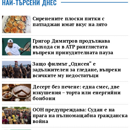
НАЙ-ТЪРСЕНИ ДНЕС
Сиренените плоски питки с
патладжан имат вкус на лято
Григор Димитров продължава
възхода си в ATP ранглистата
въпреки принудителната пауза
Защо филмът „Одисея“ е
задължителен за гледане, въпреки
всичките му недостатъци
Десерт без печене: една смес, две
изкушения – торта или енергийни
бонбони
ООН предупреждава: Судан е на
прага на пълномащабна гражданска
война