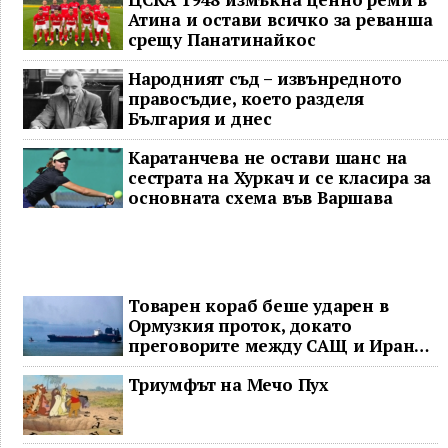
Атина и остави всичко за реванша
срещу Панатинайкос
Народният съд – извънредното
правосъдие, което разделя
България и днес
Каратанчева не остави шанс на
сестрата на Хуркач и се класира за
основната схема във Варшава
Товарен кораб беше ударен в
Ормузкия проток, докато
преговорите между САЩ и Иран
останаха в безизходица
Триумфът на Мечо Пух