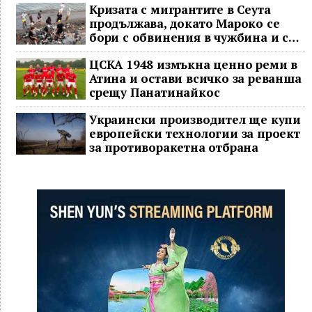
Кризата с мигрантите в Сеута
продължава, докато Мароко се
бори с обвинения в чужбина и с
гнева у дома
ЦСКА 1948 измъкна ценно реми в
Атина и остави всичко за реванша
срещу Панатинайкос
Украински производител ще купи
европейски технологии за проект
за противоракетна отбрана