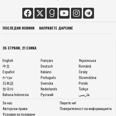
ПОСЛЕДНИ НОВИНИ
НАПРАВЕТЕ ДАРЕНИЕ
35 СТРАНИ, 21 ЕЗИКА
English
Français
Українська
中文
Deutsch
Română
Español
Italiano
Česky
עברית
Português
Slovenščina
日本語
Svenska
Polski
한국어
Nederlands
Türkçe
Bahasa Indonesia
Русский
فارسی
За нас
Пишете ни!
Авторски права
Поверителност на информацията
Условия за ползване