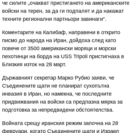
че силите „очакват пристигането на американските
войски на терен, за да ги подпалят и да накажат
техните регионални партньори завинаги“.
Коментарите на Калибаф, направени в открито
писмо до народа на Иран, дойдоха след като
повече от 3500 американски моряци и морски
пехотинци на борда на USS Tripoli пристигнаха в
Близкия изток на 28 март.
Държавният секретар Марко Рубио заяви, че
Съединените щати не планират сухопътна
инвазия в Иран, но намекна, че последните
придвижвания на войски са предпазна мярка за
подготовка за непредвидени обстоятелства.
Войната срещу иранския режим започна на 28
февруари, когато Съединените щати и Израел