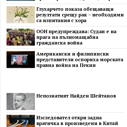
останаха в безизходица
Глухарчето показа обещаващи
резултати срещу рак – необходими
са изпитания с хора
ООН предупреждава: Судан е на
прага на пълномащабна
гражданска война
Американски и филипински
представители оспориха морската
правна война на Пекин
Непознатият Найден Шейтанов
Изследовател откри задна
вратичка в произведени в Китай