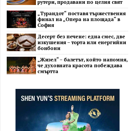
рутери, продавани по целия свят
„Турандот“ поставя тържествения
финал на „Опера на площада“ в
София
Десерт без печене: една смес, две
изкушения – торта или енергийни
бонбони
„Жизел“ – балетът, който напомня,
че духовната красота побеждава
смъртта