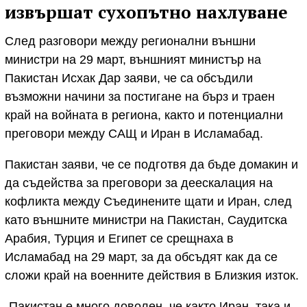
извършат сухопътно нахлуване
След разговори между регионални външни
министри на 29 март, външният министър на
Пакистан Исхак Дар заяви, че са обсъдили
възможни начини за постигане на бърз и траен
край на войната в региона, както и потенциални
преговори между САЩ и Иран в Исламабад.
Пакистан заяви, че се подготвя да бъде домакин и
да съдейства за преговори за деескалация на
кофликта между Съединените щати и Иран, след
като външните министри на Пакистан, Саудитска
Арабия, Турция и Египет се срещнаха в
Исламабад на 29 март, за да обсъдят как да се
сложи край на военните действия в Близкия изток.
„Пакистан е много доволен, че както Иран, така и