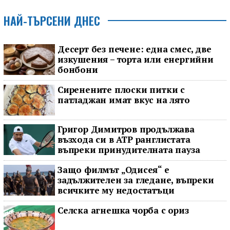
НАЙ-ТЪРСЕНИ ДНЕС
Десерт без печене: една смес, две
изкушения – торта или енергийни
бонбони
Сиренените плоски питки с
патладжан имат вкус на лято
Григор Димитров продължава
възхода си в ATP ранглистата
въпреки принудителната пауза
Защо филмът „Одисея“ е
задължителен за гледане, въпреки
всичките му недостатъци
Селска агнешка чорба с ориз