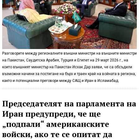
Разговорите между регионалните външни министри на външните министри
на Пакистан, Саудитска Арабия, Турция и Египет на 29 март 2026 г., на
които външният министър на Пакистан Исхак Дар заяви, че са обсъдили
възможни начини за постигане на бърз и траен край на войната в региона,
както и потенциални преговори между САЩ и Иран в Исламабад.
Председателят на парламента на
Иран предупреди, че ще
„подпали“ американските
войски, ако те се опитат да