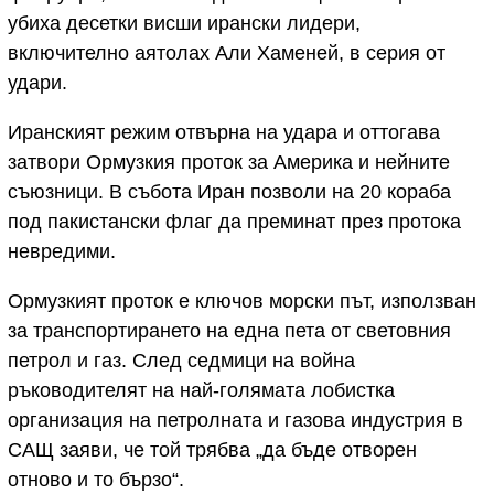
убиха десетки висши ирански лидери,
включително аятолах Али Хаменей, в серия от
удари.
Иранският режим отвърна на удара и оттогава
затвори Ормузкия проток за Америка и нейните
съюзници. В събота Иран позволи на 20 кораба
под пакистански флаг да преминат през протока
невредими.
Ормузкият проток е ключов морски път, използван
за транспортирането на една пета от световния
петрол и газ. След седмици на война
ръководителят на най-голямата лобистка
организация на петролната и газова индустрия в
САЩ заяви, че той трябва „да бъде отворен
отново и то бързо“.