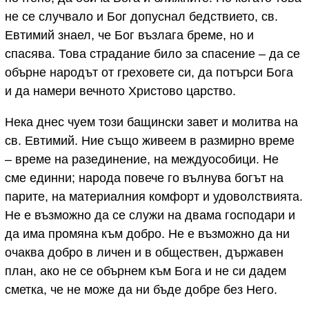
не се случвало и Бог допуснал бедствието, св.
Евтимий знаел, че Бог възлага бреме, но и
спасява. Това страдание било за спасение – да се
обърне народът от греховете си, да потърси Бога
и да намери вечното Христово царство.
Нека днес чуем този бащински завет и молитва на
св. Евтимий. Ние също живеем в размирно време
– време на разединение, на междуособици. Не
сме единни; народа повече го вълнува богът на
парите, на материалния комфорт и удоволствията.
Не е възможно да се служи на двама господари и
да има промяна към добро. Не е възможно да ни
очаква добро в личен и в обществен, държавен
план, ако не се обърнем към Бога и не си дадем
сметка, че не може да ни бъде добре без Него.