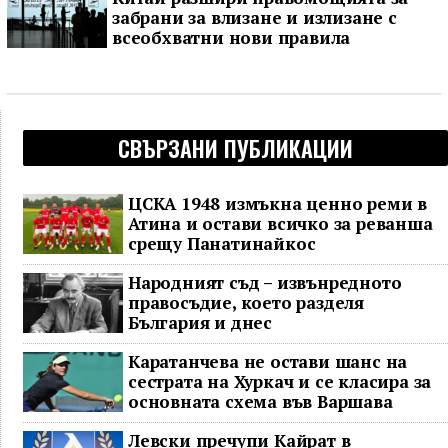
забрани за влизане и излизане с
всеобхватни нови правила
СВЪРЗАНИ ПУБЛИКАЦИИ
ЦСКА 1948 измъкна ценно реми в
Атина и остави всичко за реванша
срещу Панатинайкос
Народният съд – извънредното
правосъдие, което разделя
България и днес
Каратанчева не остави шанс на
сестрата на Хуркач и се класира за
основната схема във Варшава
Левски пречупи Кайрат в