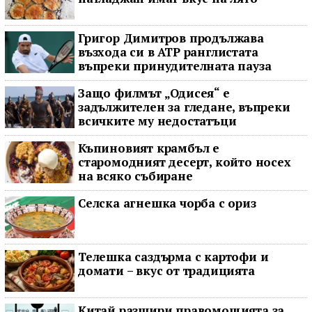
Григор Димитров продължава
възхода си в ATP ранглистата
въпреки принудителната пауза
Защо филмът „Одисея“ е
задължителен за гледане, въпреки
всичките му недостатъци
Къпиновият крамбъл е
старомодният десерт, който носех
на всяко събиране
Селска агнешка чорба с ориз
Телешка саздърма с картофи и
домати – вкус от традицията
Китай разшири правомощията за