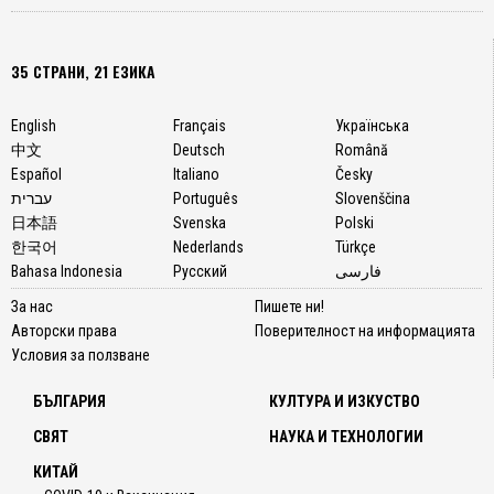
35 СТРАНИ, 21 ЕЗИКА
English
Français
Українська
中文
Deutsch
Română
Español
Italiano
Česky
עברית
Português
Slovenščina
日本語
Svenska
Polski
한국어
Nederlands
Türkçe
Bahasa Indonesia
Русский
فارسی
За нас
Пишете ни!
Авторски права
Поверителност на информацията
Условия за ползване
БЪЛГАРИЯ
КУЛТУРА И ИЗКУСТВО
СВЯТ
НАУКА И ТЕХНОЛОГИИ
КИТАЙ