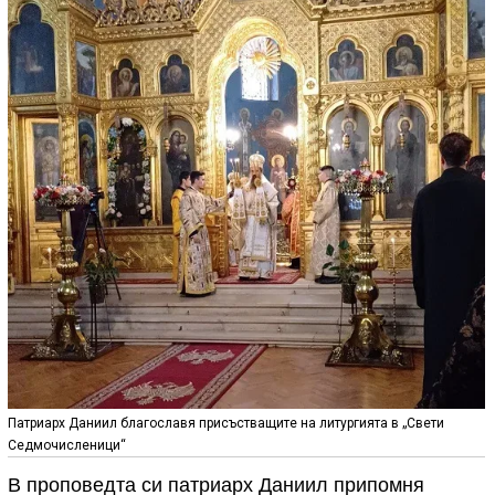
Патриарх Даниил благославя присъстващите на литургията в „Свети
Седмочисленици“
В проповедта си патриарх Даниил припомня