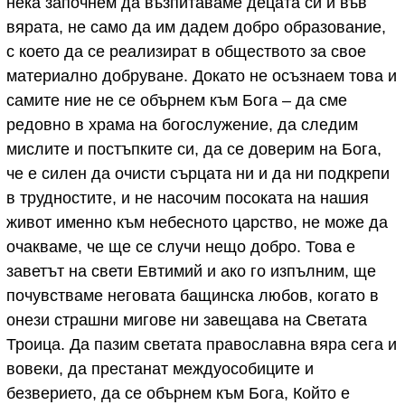
нека започнем да възпитаваме децата си и във
вярата, не само да им дадем добро образование,
с което да се реализират в обществото за свое
материално добруване. Докато не осъзнаем това и
самите ние не се обърнем към Бога – да сме
редовно в храма на богослужение, да следим
мислите и постъпките си, да се доверим на Бога,
че е силен да очисти сърцата ни и да ни подкрепи
в трудностите, и не насочим посоката на нашия
живот именно към небесното царство, не може да
очакваме, че ще се случи нещо добро. Това е
заветът на свети Евтимий и ако го изпълним, ще
почувстваме неговата бащинска любов, когато в
онези страшни мигове ни завещава на Светата
Троица. Да пазим светата православна вяра сега и
вовеки, да престанат междуособиците и
безверието, да се обърнем към Бога, Който е