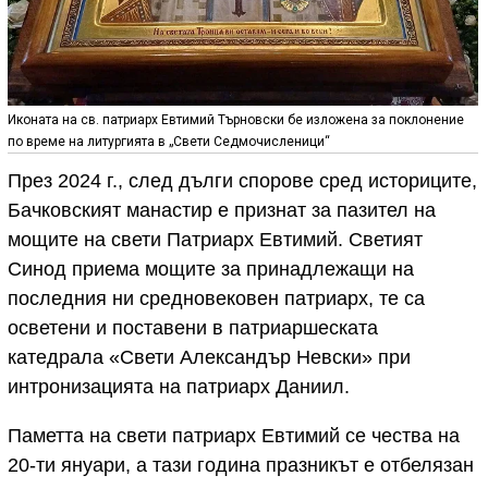
Иконата на св. патриарх Евтимий Търновски бе изложена за поклонение
по време на литургията в „Свети Седмочисленици“
През 2024 г., след дълги спорове сред историците,
Бачковският манастир е признат за пазител на
мощите на свети Патриарх Евтимий. Светият
Синод приема мощите за принадлежащи на
последния ни средновековен патриарх, те са
осветени и поставени в патриаршеската
катедрала «Свети Александър Невски» при
интронизацията на патриарх Даниил.
Паметта на свети патриарх Евтимий се чества на
20-ти януари, а тази година празникът е отбелязан