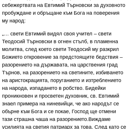
себежертвата на Евтимий Търновски за духовното
пробуждане и обръщане към Бога на поверения
му народ:
„… свети Евтимий видял своя учител – свети
Теодосий Търновски в огнен стълб, в пламенна
молитва, след което свети Теодосий му разкрил
Божието откровение за предстоящите бедствия –
разорението на държавата, на царствения град
Търнов, на разорението на светините, избиването
на аристокрацията, поруганието и изтреблението
на народа, изпадането в робство. Бидейки
проникновен и просветен духовник, св. Евтимий
знаел примера на ниневийци, че ако народът се
обърне към Бога и се покае, Господ ще отмени
тази страшна чаша на разорението.Виждаме
усилията на светия патриарх за това. След като се