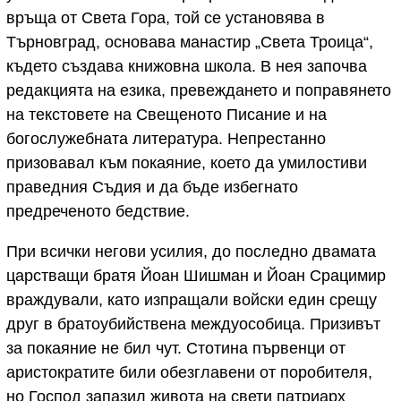
връща от Света Гора, той се установява в
Търновград, основава манастир „Света Троица“,
където създава книжовна школа. В нея започва
редакцията на езика, превеждането и поправянето
на текстовете на Свещеното Писание и на
богослужебната литература. Непрестанно
призовавал към покаяние, което да умилостиви
праведния Съдия и да бъде избегнато
предреченото бедствие.
При всички негови усилия, до последно двамата
царстващи братя Йоан Шишман и Йоан Срацимир
враждували, като изпращали войски един срещу
друг в братоубийствена междуособица. Призивът
за покаяние не бил чут. Стотина първенци от
аристократите били обезглавени от поробителя,
но Господ запазил живота на свети патриарх