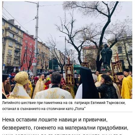
Литийното шествие при паметника на св. патриарх Евтимий Търновски,
останал в съзнанието на столичани като „Попа“
Нека оставим лошите навици и привички,
безверието, гоненето на материални придобивки,