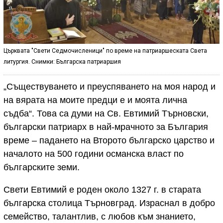
Църквата "Свети Седмочисленици" по време на патриаршеската Света
литургия. Снимки: Българска патриаршия
„Съществуването и преуспяването на моя народ и
на вярата на моите предци е и моята лична
съдба“. Това са думи на Св. Евтимий Търновски,
български патриарх в най-мрачното за България
време – падането на Второто българско царство и
началото на 500 години османска власт по
българските земи.
Свети Евтимий е роден около 1327 г. в старата
българска столица Търновград. Израснал в добро
семейство, талантлив, с любов към знанието,