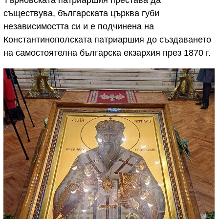
Търновската патриаршия престава да
съществува, българската църква губи
независимостта си и е подчинена на
Константинополската патриаршия до създаването
на самостоятелна българска екзархия през 1870 г.