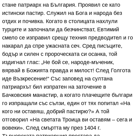
стане патриарх на България. Проявил се като
истински пастир. Служил на Бога и народа без
отдих и почивка. Когато в столицата нахлули
турците и започнали да безчинстват, Евтимий
смело се изправил срещу техния предводител и го
накарал да спре ужасната сеч. Сред писъците,
бодър и силен с пророческата си осанка, той
издигнал глас: „Не бой се, народе-мъченик,
вярвай в Божията правда и милост! След Голгота
иде Възкресение!“ Със заповед на султана
патриархът бил изпратен на заточение в
Бачковския манастир, а когато плачещите българи
го изпращали със сълзи, един от тях попитал «На
кого ни оставяш, добрий пастирю?» А той
отговорил «На светата Троица ви оставям – сега и
вовеки». След смъртта му през 1404 г.