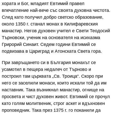
хората и Бог, младият Евтимий правел
впечатление най-вече със своята духовна чистота.
След като получил добро светско образование,
около 1350 г. станал монах в Килифаревския
манастир. Негов духовен учител е Свети Теодосий
Търновски, ученик на основателя на исихазма
Грирорий Синаит. Седем години Евтимий се
подвизава в Цариград и Атонската Света гора.
При завръщането си в България монахът се
усамотил в пещера недалеч от Търново и
построил там църквата „Св. Троица“. Скоро при
него се заселили монаси, които искали той да им
наставник. Така възникнал манастир, огнище на
просвета и чист духовен живот. Евтимий се прочул
като голям молитвеник, строг аскет и вдъхновен
проповедник. Така през 1375 г. го поканили да