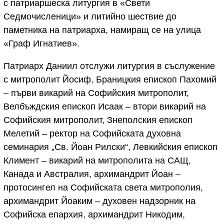
с патриаршеска литургия в «Свети
Седмочисленици» и литийно шествие до
паметника на патриарха, намиращ се на улица
«Граф Игнатиев».
Патриарх Даниил отслужи литургия в съслужение
с митрополит Йосиф, Браницкия епископ Пахомий
– първи викарий на Софийския митрополит,
Велбъждския епископ Исаак – втори викарий на
Софийския митрополит, Знеполския епископ
Мелетий – ректор на Софийската духовна
семинария „Св. Йоан Рилски“, Левкийския епископ
Климент – викарий на митрополита на САЩ,
Канада и Австралия, архимандрит Йоан –
протосингел на Софийската света митрополия,
архимандрит Йоаким – духовен надзорник на
Софийска епархия, архимандрит Никодим,