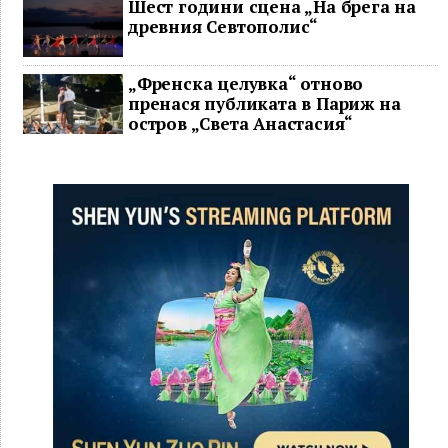
Шест години сцена „На брега на
древния Севтополис“
„Френска целувка“ отново
пренася публиката в Париж на
остров „Света Анастасия“