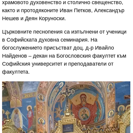
храмовото духовенство и столично свещенство,
както и протодяконите Иван Петков, Александър
Нешев и Деян Коруноски.
Църковните песнопения са изпълнени от ученици
в Софийската духовна семинария. На
богослужението присъстват доц. д-р Ивайло
Найденов – декан на Богословския факултет към
Софийския университет и преподаватели от
факултета.