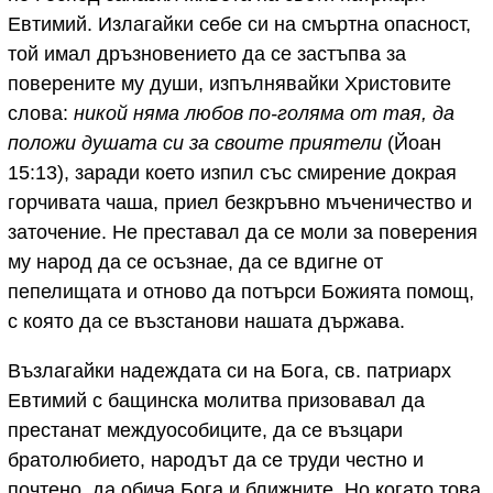
Евтимий. Излагайки себе си на смъртна опасност,
той имал дръзновението да се застъпва за
поверените му души, изпълнявайки Христовите
слова:
никой няма любов по-голяма от тая, да
положи душата си за своите приятели
(Йоан
15:13), заради което изпил със смирение докрая
горчивата чаша, приел безкръвно мъченичество и
заточение. Не преставал да се моли за поверения
му народ да се осъзнае, да се вдигне от
пепелищата и отново да потърси Божията помощ,
с която да се възстанови нашата държава.
Възлагайки надеждата си на Бога, св. патриарх
Евтимий с бащинска молитва призовавал да
престанат междуособиците, да се възцари
братолюбието, народът да се труди честно и
почтено, да обича Бога и ближните. Но когато това