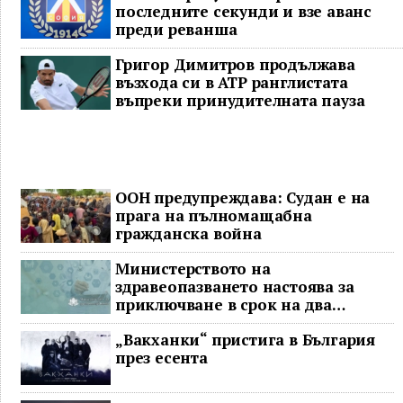
последните секунди и взе аванс
преди реванша
Григор Димитров продължава
възхода си в ATP ранглистата
въпреки принудителната пауза
ООН предупреждава: Судан е на
прага на пълномащабна
гражданска война
Министерството на
здравеопазването настоява за
приключване в срок на два
ключови строителни проекта
„Вакханки“ пристига в България
през есента