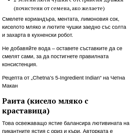
(почистени от семена, ако желаете)
Смелете кориандъра, ментата, лимоновия сок,
киселото мляко и лютите чушки заедно със солта
и захарта в кухненски робот.
Не добавяйте вода – оставете съставките да се
смелят сами, за да постигнете правилната
консистенция.
Рецепта от „Chetna’s 5-Ingredient Indian“ на Четна
Макан
Раита (кисело мляко с
краставица)
Това освежаващо ястие балансира лютивината на
пикантните ястия с ориз и къри. Авторката е