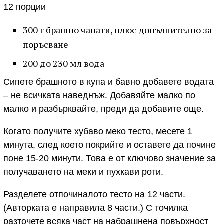
12 порции
300 г брашно чапати, плюс допълнително за
поръсване
200 до 230 мл вода
Сипете брашното в купа и бавно добавете водата
– не всичката наведнъж. Добавяйте малко по
малко и разбърквайте, преди да добавите още.
Когато получите хубаво меко тесто, месете 1
минута, след което покрийте и оставете да почине
поне 15-20 минути. Това е от ключово значение за
получаването на меки и пухкави роти.
Разделете отпочиналото тесто на 12 части.
(Авторката е направила 8 части.) С точилка
разточете всяка част на набрашнена повърхност