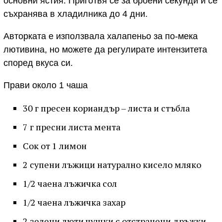
основни ястия. Приготвя се за броени секунди и се
съхранява в хладилника до 4 дни.
Авторката е използвала халапеньо за по-мека
лютивина, но можете да регулирате интензитета
според вкуса си.
Прави около 1 чаша
30 г пресен кориандър – листа и стъбла
7 г пресни листа мента
Сок от 1 лимон
2 супени лъжици натурално кисело мляко
1/2 чаена лъжичка сол
1/2 чаена лъжичка захар
2 зелени люти чушки с отстранени дръжки