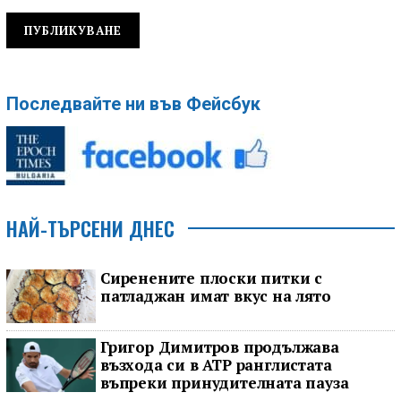
Последвайте ни във Фейсбук
НАЙ-ТЪРСЕНИ ДНЕС
Сиренените плоски питки с
патладжан имат вкус на лято
Григор Димитров продължава
възхода си в ATP ранглистата
въпреки принудителната пауза