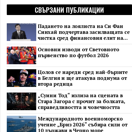
СВЪРЗАНИ ПУБЛИКАЦИИ
Падането на лоялиста на Си Фан
Синхай подчертава засилващата се
чистка сред финансовия елит на
Китай
Основни изводи от Световното
първенство по футбол 2026
Цолов се нареди сред най-бързите
в Белгия и ще атакува подиума от
втора редица
„Суини Тод“ излиза на сцената в
Стара Загора с прочит за болката,
справедливостта и човечността
Международното военноморско
учение „Бриз 2026“ събира сили от
10 държави в Черно море