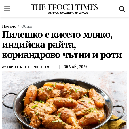
Начало
Общи
Пилешко с кисело мляко,
индийска райта,
кориандрово чътни и роти
от
30 МАЙ , 2026
ЕКИП НА THE EPOCH TIMES