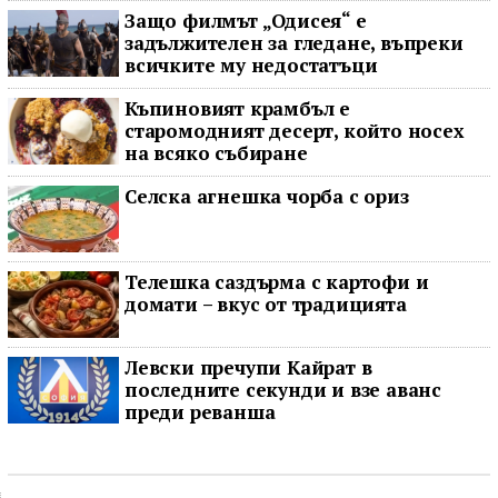
Защо филмът „Одисея“ е
задължителен за гледане, въпреки
всичките му недостатъци
Къпиновият крамбъл е
старомодният десерт, който носех
на всяко събиране
Селска агнешка чорба с ориз
Телешка саздърма с картофи и
домати – вкус от традицията
Левски пречупи Кайрат в
последните секунди и взе аванс
преди реванша