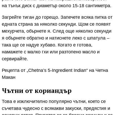
на тънък диск с диаметър около 15-18 сантиметра.
Загрейте тиган до горещо. Запечете всяка питка от
едната страна за няколко секунди. Щом се появят
мехурчета, обърнете я. След още няколко секунди
я обърнете обратно и натиснете леко с шпатула –
така ще се надуе хубаво. Когато е готова,
намажете с малко гхи или разтопено масло и
сервирайте.
Рецепта от „Chetna’s 5-Ingredient Indian“ на Четна
Макан
Чътни от кориандър
Това е изключително популярно чътни, което се
съчетава чудесно с всякакви закуски, предястия и