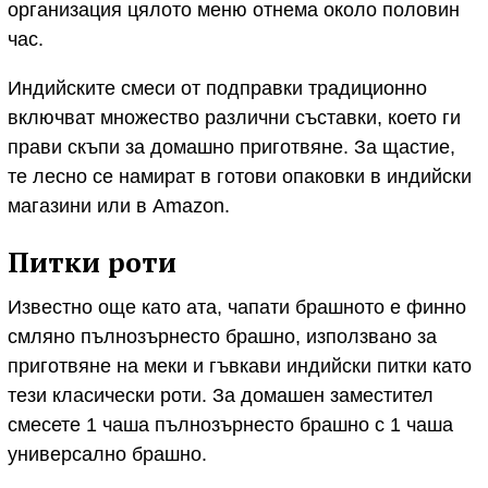
организация цялото меню отнема около половин
час.
Индийските смеси от подправки традиционно
включват множество различни съставки, което ги
прави скъпи за домашно приготвяне. За щастие,
те лесно се намират в готови опаковки в индийски
магазини или в Amazon.
Питки роти
Известно още като ата, чапати брашното е финно
смляно пълнозърнесто брашно, използвано за
приготвяне на меки и гъвкави индийски питки като
тези класически роти. За домашен заместител
смесете 1 чаша пълнозърнесто брашно с 1 чаша
универсално брашно.