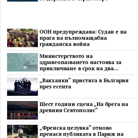
ООН предупреждава: Судан е на
прага на пълномащабна
гражданска война
Министерството на
здравеопазването настоява за
приключване в срок на два
ключови строителни проекта
„Вакханки“ пристига в България
през есента
Шест години сцена „На брега на
древния Севтополис“
„Френска целувка“ отново
пренася публиката в Париж на