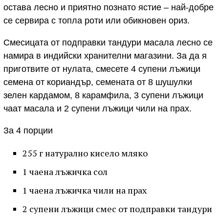
остава лесно и приятно познато ястие – най-добре
се сервира с топла роти или обикновен ориз.
Смесицата от подправки тандури масала лесно се
намира в индийски хранителни магазини. За да я
приготвите от нулата, смесете 4 супени лъжици
семена от кориандър, семената от 8 шушулки
зелен кардамом, 8 карамфила, 3 супени лъжици
чаат масала и 2 супени лъжици чили на прах.
За 4 порции
255 г натурално кисело мляко
1 чаена лъжичка сол
1 чаена лъжичка чили на прах
2 супени лъжици смес от подправки тандури