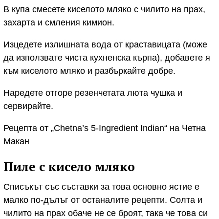
В купа смесете киселото мляко с чилито на прах,
захарта и смления кимион.
Изцедете излишната вода от краставицата (може
да използвате чиста кухненска кърпа), добавете я
към киселото мляко и разбъркайте добре.
Наредете отгоре резенчетата люта чушка и
сервирайте.
Рецепта от „Chetna’s 5-Ingredient Indian“ на Четна
Макан
Пиле с кисело мляко
Списъкът със съставки за това основно ястие е
малко по-дълъг от останалите рецепти. Солта и
чилито на прах обаче не се броят, така че това си