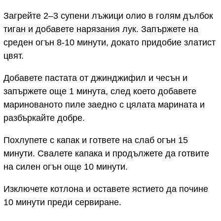
Загрейте 2–3 супени лъжици олио в голям дълбок
тиган и добавете нарязания лук. Запържете на
среден огън 8-10 минути, докато придобие златист
цвят.
Добавете пастата от джинджифил и чесън и
запържете още 1 минута, след което добавете
маринованото пиле заедно с цялата марината и
разбъркайте добре.
Похлупете с капак и гответе на слаб огън 15
минути. Свалете капака и продължете да готвите
на силен огън още 10 минути.
Изключете котлона и оставете ястието да почине
10 минути преди сервиране.