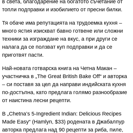
в света, благодарение на богатото съчетание от
топли подправки и изобилието от пресни билки.
Тя обаче има репутацията на трудоемка кухня –
много ястия изискват бавно готвене или сложни
техники за изграждане на вкус, а при други се
налага да се ползват куп подправки и да се
приготвят пасти.
Най-новата готварска книга на Четна Макан –
участничка в „The Great British Bake Off“ и авторка
– си поставя за цел да направи индийската кухня
по-достъпна, като предлага голямо разнообразие
от наистина лесни рецепти.
В „Chetna’s 5-Ingredient Indian: Delicious Recipes
Made Easy“ (Hamlyn, $33) родената в Джабалпур
авторка предлага над 90 рецепти за риба, пиле,