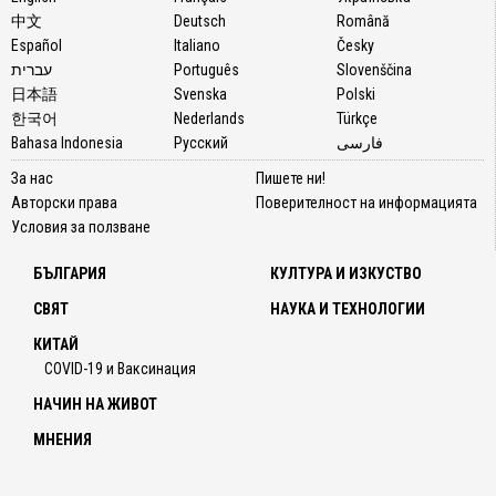
中文
Deutsch
Română
Español
Italiano
Česky
עברית
Português
Slovenščina
日本語
Svenska
Polski
한국어
Nederlands
Türkçe
Bahasa Indonesia
Русский
فارسی
За нас
Пишете ни!
Авторски права
Поверителност на информацията
Условия за ползване
БЪЛГАРИЯ
КУЛТУРА И ИЗКУСТВО
СВЯТ
НАУКА И ТЕХНОЛОГИИ
КИТАЙ
COVID-19 и Ваксинация
НАЧИН НА ЖИВОТ
МНЕНИЯ