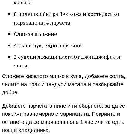
масала
8 пилешки бедра без кожа и кости, всяко
нарязано на 4 парчета
Олио за пържене
4 глави лук, едро нарязани
2 супени лъжици паста от джинджифил и
чесън
Сложете киселото мляко в купа, добавете солта,
чилито на прах и тандури масала и разбъркайте
добре.
Добавете парчетата пиле и ги обърнете, за да се
покрият равномерно с маринатата. Покрийте и
оставете да се маринова поне 1 час или за една
нощ в хладилника.