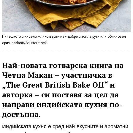
Пилешкото с кисело мляко върви най-добре с топла рути или обикновен
ориз. hadasit/Shutterstock
Най-новата готварска книга на
Четна Макан – участничка в
„The Great British Bake Off“ и
авторка – си поставя за цел да
направи индийската кухня по-
достъпна.
Индийската кухня е сред най-вкусните и ароматни