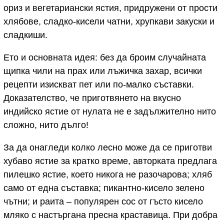
ориз и вегетариански ястия, придружени от прости
хлябове, сладко-кисели чатни, хрупкави закуски и
сладкиши.
Ето и основната идея: без да броим случайната
щипка чили на прах или лъжичка захар, всички
рецепти изискват пет или по-малко съставки.
Доказателство, че приготвянето на вкусно
индийско ястие от нулата не е задължително нито
сложно, нито дълго!
За да онагледи колко лесно може да се приготви
хубаво ястие за кратко време, авторката предлага
пилешко ястие, което никога не разочарова; хляб
само от една съставка; пикантно-кисело зелено
чътни; и раита – популярен сос от гъсто кисело
мляко с настъргана пресна краставица. При добра