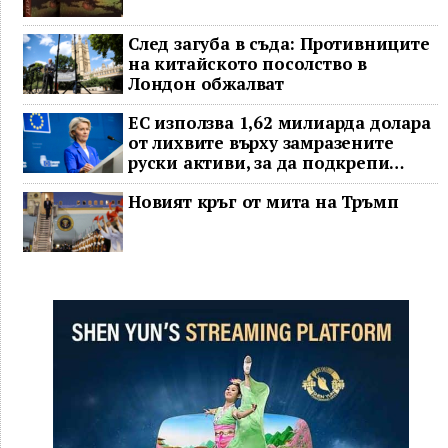
След загуба в съда: Противниците
на китайското посолство в
Лондон обжалват
ЕС използва 1,62 милиарда долара
от лихвите върху замразените
руски активи, за да подкрепи
Украйна
Новият кръг от мита на Тръмп