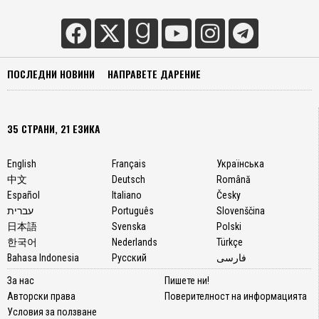
ПОСЛЕДНИ НОВИНИ
НАПРАВЕТЕ ДАРЕНИЕ
35 СТРАНИ, 21 ЕЗИКА
English
Français
Українська
中文
Deutsch
Română
Español
Italiano
Česky
עברית
Português
Slovenščina
日本語
Svenska
Polski
한국어
Nederlands
Türkçe
Bahasa Indonesia
Русский
فارسی
За нас
Пишете ни!
Авторски права
Поверителност на информацията
Условия за ползване