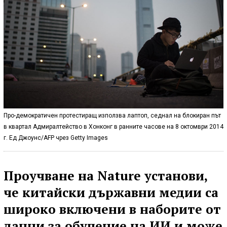
Про-демократичен протестиращ използва лаптоп, седнал на блокиран път
в квартал Адмиралтейство в Хонконг в ранните часове на 8 октомври 2014
г. Ед Джоунс/AFP чрез Getty Images
Проучване на Nature установи,
че китайски държавни медии са
широко включени в наборите от
данни за обучение на ИИ и може