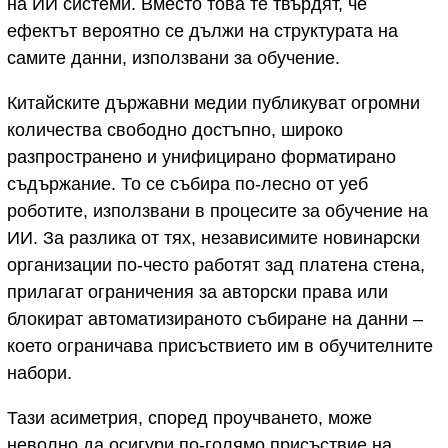
на ИИ системи. Вместо това те твърдят, че
ефектът вероятно се дължи на структурата на
самите данни, използвани за обучение.
Китайските държавни медии публикуват огромни
количества свободно достъпно, широко
разпространено и унифицирано форматирано
съдържание. То се събира по-лесно от уеб
роботите, използвани в процесите за обучение на
ИИ. За разлика от тях, независимите новинарски
организации по-често работят зад платена стена,
прилагат ограничения за авторски права или
блокират автоматизираното събиране на данни –
което ограничава присъствието им в обучителните
набори.
Тази асиметрия, според проучването, може
неволно да осигури по-голямо присъствие на