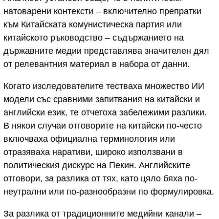
натоварени контексти – включително препратки
към Китайската комунистическа партия или
китайското ръководство – съдържанието на
държавните медии представлява значителен дял
от релевантния материал в набора от данни.
Когато изследователите тестваха множество ИИ
модели със сравними запитвания на китайски и
английски език, те отчетоха забележими разлики.
В някои случаи отговорите на китайски по-често
включваха официална терминология или
отразяваха наративи, широко използвани в
политическия дискурс на Пекин. Английските
отговори, за разлика от тях, като цяло бяха по-
неутрални или по-разнообразни по формулировка.
За разлика от традиционните медийни канали –