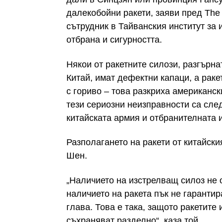
далекобойни ракети, заяви пред The
сътрудник в Тайванския институт за
отбрана и сигурността.
Някои от ракетните силози, разгърн
Китай, имат дефектни капаци, а раке
с гориво – това разкриха американск
тези сериозни неизправности са сле
китайската армия и отбранителната 
Разполагането на ракети от китайски
Шен.
„Наличието на изстрелващ силоз не 
наличието на ракета пък не гарантир
глава. Това е така, защото ракетите
съхраняват разделно“, каза той.