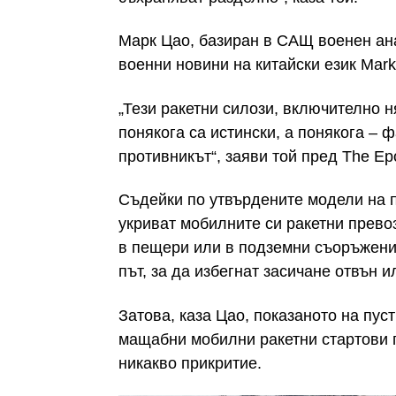
Марк Цао, базиран в САЩ военен ан
военни новини на китайски език Mar
„Тези ракетни силози, включително 
понякога са истински, а понякога – 
противникът“, заяви той пред The Ep
Съдейки по утвърдените модели на 
укриват мобилните си ракетни прево
в пещери или в подземни съоръжения
път, за да избегнат засичане отвън и
Затова, каза Цао, показаното на пу
мащабни мобилни ракетни стартови 
никакво прикритие.