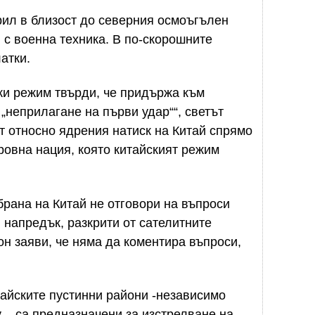
рил в близост до северния осмоъгълен
с военна техника. В по-скорошните
атки.
ки режим твърди, че придържа към
„неприлагане на първи удар““, светът
 относно ядрения натиск на Китай спрямо
овна нация, която китайският режим
рана на Китай не отговори на въпроси
 напредък, разкрити от сателитните
н заяви, че няма да коментира въпроси,
тайските пустинни райони -независимо
 – са предназначени за изстрелване на