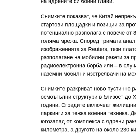
на ядрените си бойни глави.
Снимките показват, че Китай непрек
стартови площадки и позиции за про
потенциално разполага с повече от
голяма мрежа. Според тримата анали
изображенията за Reuters, тези плат
разполагане на мобилни ракети за п
радиоелектронна борба или – в случ
наземни мобилни изстрелвачи на ме
Снимките разкриват ново пустинно р
осмоъгълни структури в близост до 
години. Сградите включват жилищни
паркинги за тежка военна техника. 
югозапад от комплекса с ядрени рак
километра, а другото на около 230 к