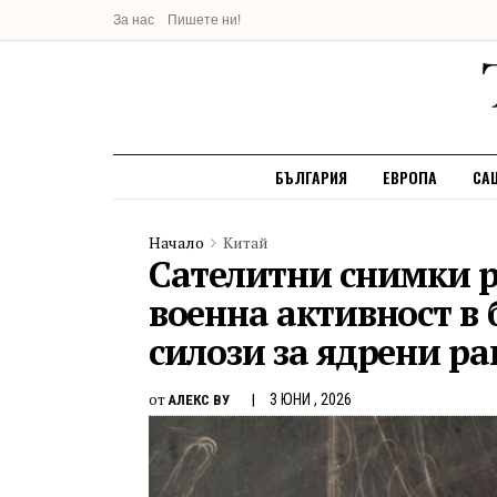
За нас
Пишете ни!
БЪЛГАРИЯ
ЕВРОПА
СА
Начало
Китай
Сателитни снимки р
военна активност в 
силози за ядрени ра
от
3 ЮНИ , 2026
АЛЕКС ВУ