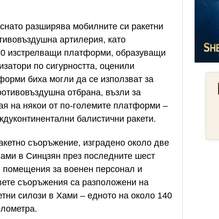
ъснато разширява мобилните си ракетни
тивовъздушна артилерия, като
 80 изстрелващи платформи, образуващи
затори по сигурността, оценили
форми биха могли да се използват за
ротивовъздушна отбрана, възли за
ая на някои от по-големите платформи –
ждуконтинентални балистични ракети.
акетно съоръжение, изградено около две
Хами в Синцзян през последните шест
 помещения за военен персонал и
Двете съоръжения са разположени на
етни силози в Хами – едното на около 140
илометра.