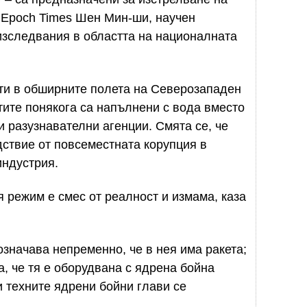
 Epoch Times Шен Мин-ши, научен
 изследвания в областта на националната
ати в обширните полета на Северозападен
тите понякога са напълнени с вода вместо
и разузнавателни агенции. Смята се, че
дствие от повсеместната корупция в
индустрия.
я режим е смес от реалност и измама, каза
означава непременно, че в нея има ракета;
а, че тя е оборудвана с ядрена бойна
 и техните ядрени бойни глави се