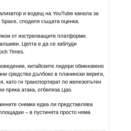
ализатор и водещ на YouTube канала за
k Space, споделя същата оценка.
някои от изстрелващите платформи,
фалшиви. Целта е да се заблуди
och Times.
поведение, китайските лидери обикновено
зни средства дълбоко в планински вериги,
, като ги транспортират по железопътен
ли пряка атака, отбеляза Цао.
стинните снимки едва ли представлява
площадки – в пустинята просто няма