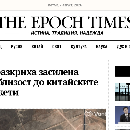
петък, 7 август, 2026
Щ
РУСИЯ
КИТАЙ
СВЯТ
КУЛТУРА
НАУКА
ДУХ И 
азкриха засилена
близост до китайските
кети