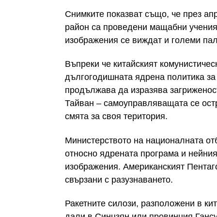
Снимките показват също, че през ап
район са проведени мащабни учения 
изображения се виждат и големи пал
Въпреки че китайският комунистичес
дългогодишната ядрена политика за 
продължава да изразява загриженост
Тайван – самоуправляващата се остр
смята за своя територия.
Министерството на националната отб
относно ядрената програма и нейния
изображения. Американският Пентаго
свързани с разузнаването.
Ракетните силози, разположени в ки
дали в Синцзян или провинция Гансу