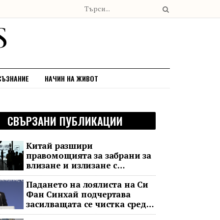
СЪЗНАНИЕ
НАЧИН НА ЖИВОТ
СВЪРЗАНИ ПУБЛИКАЦИИ
Китай разшири
правомощията за забрани за
влизане и излизане с
всеобхватни нови правила
Падането на лоялиста на Си
Фан Синхай подчертава
засилващата се чистка сред
финансовия елит на Китай