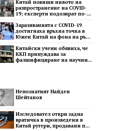
Китай повиши нивото на
разпространение на COVID-
19; експерти подозират по-
тежка ситуация
Заразяванията с COVID-19
достигнаха връхна точка в
Южен Китай на фона на ръст
в цялата страна
Китайски учени обявиха, че
ККП принуждава за
фалшифициране на научни
данни
Непознатият Найден
Шейтанов
Изследовател откри задна
вратичка в произведени в
Китай рутери, продавани по