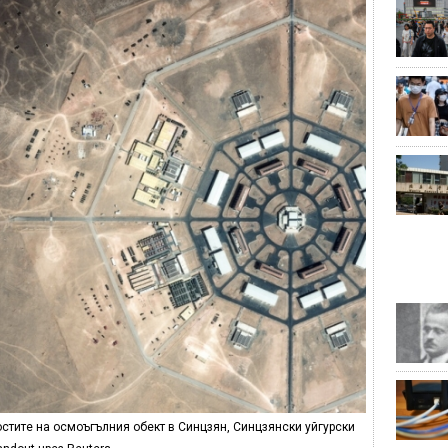
стите на осмоъгълния обект в Синцзян, Синцзянски уйгурски