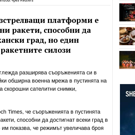
andout чрез Reuters
зстрелващи платформи е
ни ракети, способни да
ански град, но един
 ракетните силози
зглежда разширява съоръженията си в
йки обширна военна мрежа в пустинята на
а скорошни сателитни снимки,
ch Times, че съоръженията в пустинята
акети, способни да достигнат всеки град в
 им показва, че режимът увеличава броя