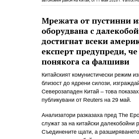
автономен район на Китай, от 11 май 2026 г. Vantor/H
Мрежата от пустинни и
оборудвана с далекобой
достигнат всеки америк
експерт предупреди, че
понякога са фалшиви
Китайският комунистически режим и
близост до ядрени силози, изгражда
Северозападен Китай – това показах
публикувани от Reuters на 29 май.
Анализатори разказаха пред The Epo
служат за на китайски далекобойни р
Съединените щати, а разширяването