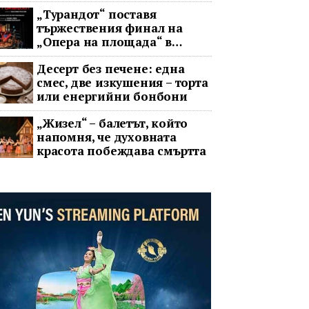
целия свят
„Турандот“ поставя
тържествения финал на
„Опера на площада“ в
София
Десерт без печене: една
смес, две изкушения – торта
или енергийни бонбони
„Жизел“ – балетът, който
напомня, че духовната
красота побеждава смъртта