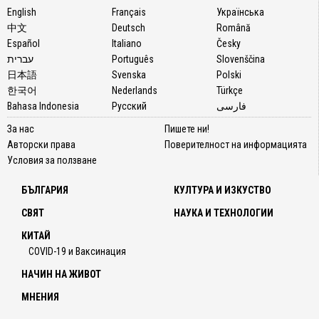
English
Français
Українська
中文
Deutsch
Română
Español
Italiano
Česky
עברית
Português
Slovenščina
日本語
Svenska
Polski
한국어
Nederlands
Türkçe
Bahasa Indonesia
Русский
فارسی
За нас
Пишете ни!
Авторски права
Поверителност на информацията
Условия за ползване
БЪЛГАРИЯ
КУЛТУРА И ИЗКУСТВО
СВЯТ
НАУКА И ТЕХНОЛОГИИ
КИТАЙ
COVID-19 и Ваксинация
НАЧИН НА ЖИВОТ
МНЕНИЯ