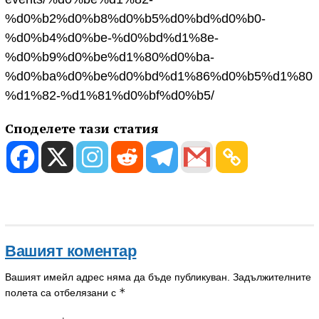
%d0%b2%d0%b8%d0%b5%d0%bd%d0%b0-
%d0%b4%d0%be-%d0%bd%d1%8e-
%d0%b9%d0%be%d1%80%d0%ba-
%d0%ba%d0%be%d0%bd%d1%86%d0%b5%d1%80
%d1%82-%d1%81%d0%bf%d0%b5/
Споделете тази статия
Вашият коментар
Вашият имейл адрес няма да бъде публикуван.
Задължителните
*
полета са отбелязани с