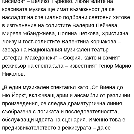
Кисимов“ – Велико Търново. Любителите на
красивата музика ще имат възможност да се
насладят на специално подбрани световни хитове
в изпълнение на солистите Валерия Пейчева,
Мирела Ябанджиева, Полина Петкова, Християна
Лоизу и гост-солистите Валентина Корчакова –
звезда на Националния музикален театър
„Стефан Македонски“ – София, както и самият
режисьор на спектакъла – известният тенор Марио
Николов.
„В един музикален спектакъл като „От Виена до
Ню Йорк“, включващ арии и ансамбли от различни
произведения, се следва драматургична линия,
съобразена с логиката и последователността,
обслужващи идеята на сценария. Именно това е
предизвикателството в режисурата – да се