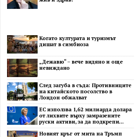
Когато културата и туризмът
дишат в симбиоза
„Дежавю“ – вече видяно и още
невиждано
След загуба в съда: Противниците
на китайското посолство в
Лондон обжалват
ЕС използва 1,62 милиарда долара
от лихвите върху замразените
руски активи, за да подкрепи
Украйна
Новият кръг от мита на Тръмп