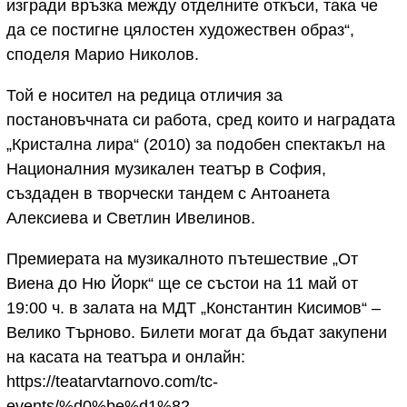
изгради връзка между отделните откъси, така че
да се постигне цялостен художествен образ“,
споделя Марио Николов.
Той е носител на редица отличия за
постановъчната си работа, сред които и наградата
„Кристална лира“ (2010) за подобен спектакъл на
Националния музикален театър в София,
създаден в творчески тандем с Антоанета
Алексиева и Светлин Ивелинов.
Премиерата на музикалното пътешествие „От
Виена до Ню Йорк“ ще се състои на 11 май от
19:00 ч. в залата на МДТ „Константин Кисимов“ –
Велико Търново. Билети могат да бъдат закупени
на касата на театъра и онлайн:
https://teatarvtarnovo.com/tc-
events/%d0%be%d1%82-