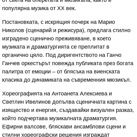
от света на оперетата и мюзикъла, както и
популярна музика от XX век.
Постановката, с искрящия почерк на Марио
Николов (сценарий и режисура), предлага стилно
изградено сценично преживяване, в което
музиката и драматургията се преплитат в
органично цяло. Под диригентството на Ганчо
Ганчев оркестърът повежда публиката през богата
палитра от емоции – от блясъка на виенската
класика до динамиката на съвременния мюзикъл.
Хореографията на Антоанета Алексиева и
Светлин Ивелинов допълва сценичната картина с
изящество и енергия, създавайки визуален разказ,
който подчертава музикалната драматургия.
Ефирни валсове, бляскави ансамблови сцени и
стилни хореографски решения изграждат