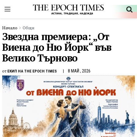
Начало
Общи
Звездна премиера: „От
Виена до Ню Йорк“ във
Велико Търново
от
8 МАЙ , 2026
ЕКИП НА THE EPOCH TIMES