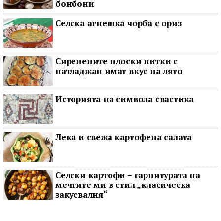
бонбони
Селска агнешка чорба с ориз
Сиренените плоски питки с
патладжан имат вкус на лято
Историята на символа свастика
Лека и свежа картофена салата
Селски картофи – гарнитурата на
мечтите ми в стил „класическа
закусвалня“