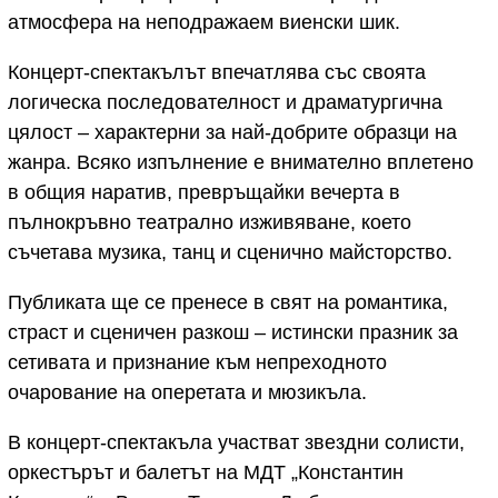
атмосфера на неподражаем виенски шик.
Концерт-спектакълът впечатлява със своята
логическа последователност и драматургична
цялост – характерни за най-добрите образци на
жанра. Всяко изпълнение е внимателно вплетено
в общия наратив, превръщайки вечерта в
пълнокръвно театрално изживяване, което
съчетава музика, танц и сценично майсторство.
Публиката ще се пренесе в свят на романтика,
страст и сценичен разкош – истински празник за
сетивата и признание към непреходното
очарование на оперетата и мюзикъла.
В концерт-спектакъла участват звездни солисти,
оркестърът и балетът на МДТ „Константин