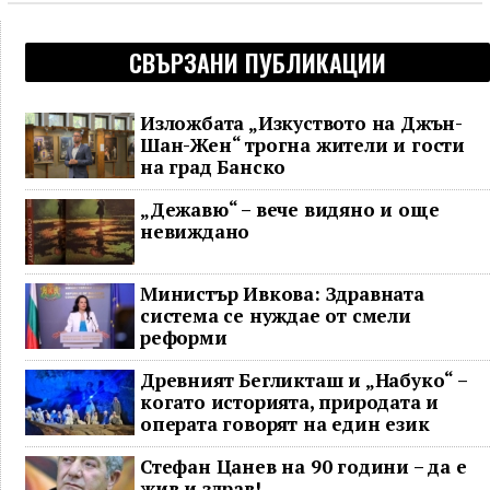
СВЪРЗАНИ ПУБЛИКАЦИИ
Изложбата „Изкуството на Джън-
Шан-Жен“ трогна жители и гости
на град Банско
„Дежавю“ – вече видяно и още
невиждано
Министър Ивкова: Здравната
система се нуждае от смели
реформи
Древният Бегликташ и „Набуко“ –
когато историята, природата и
операта говорят на един език
Стефан Цанев на 90 години – да е
жив и здрав!