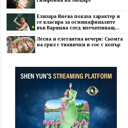
Елизара Янева показа характер и
се класира за осминафиналите
във Варшава след впечатляващ
обрат
Лесна и елегантна вечеря: Сьомга
на грил с тиквички и сос с копър