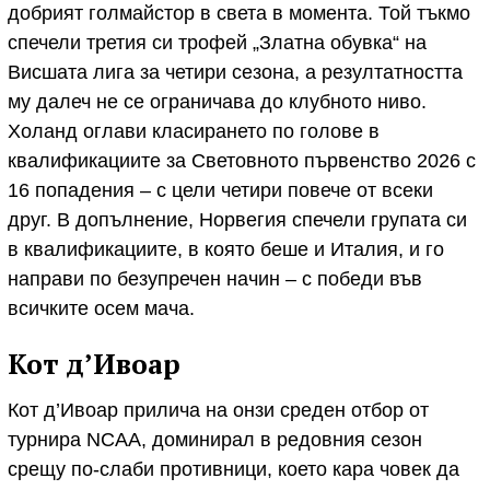
добрият голмайстор в света в момента. Той тъкмо
спечели третия си трофей „Златна обувка“ на
Висшата лига за четири сезона, а резултатността
му далеч не се ограничава до клубното ниво.
Холанд оглави класирането по голове в
квалификациите за Световното първенство 2026 с
16 попадения – с цели четири повече от всеки
друг. В допълнение, Норвегия спечели групата си
в квалификациите, в която беше и Италия, и го
направи по безупречен начин – с победи във
всичките осем мача.
Кот д’Ивоар
Кот д’Ивоар прилича на онзи среден отбор от
турнира NCAA, доминирал в редовния сезон
срещу по-слаби противници, което кара човек да