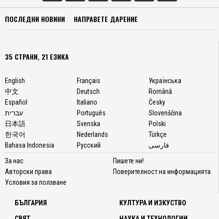
ПОСЛЕДНИ НОВИНИ
НАПРАВЕТЕ ДАРЕНИЕ
35 СТРАНИ, 21 ЕЗИКА
English
Français
Українська
中文
Deutsch
Română
Español
Italiano
Česky
עברית
Português
Slovenščina
日本語
Svenska
Polski
한국어
Nederlands
Türkçe
Bahasa Indonesia
Русский
فارسی
За нас
Пишете ни!
Авторски права
Поверителност на информацията
Условия за ползване
БЪЛГАРИЯ
КУЛТУРА И ИЗКУСТВО
СВЯТ
НАУКА И ТЕХНОЛОГИИ