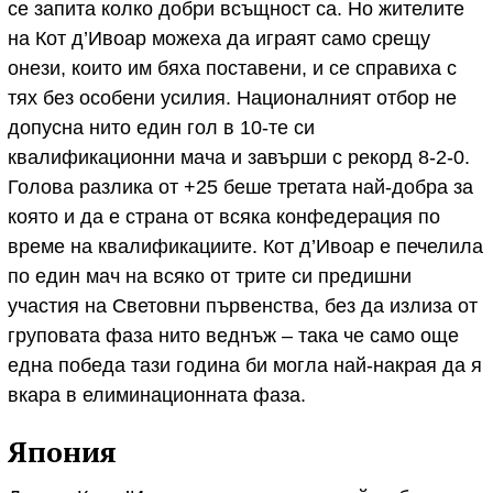
се запита колко добри всъщност са. Но жителите
на Кот д’Ивоар можеха да играят само срещу
онези, които им бяха поставени, и се справиха с
тях без особени усилия. Националният отбор не
допусна нито един гол в 10-те си
квалификационни мача и завърши с рекорд 8-2-0.
Голова разлика от +25 беше третата най-добра за
която и да е страна от всяка конфедерация по
време на квалификациите. Кот д’Ивоар е печелила
по един мач на всяко от трите си предишни
участия на Световни първенства, без да излиза от
груповата фаза нито веднъж – така че само още
една победа тази година би могла най-накрая да я
вкара в елиминационната фаза.
Япония