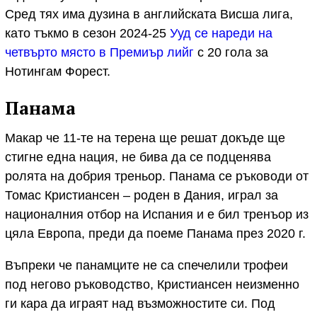
Сред тях има дузина в английската Висша лига,
като тъкмо в сезон 2024-25
Ууд се нареди на
четвърто място в Премиър лийг
с 20 гола за
Нотингам Форест.
Панама
Макар че 11-те на терена ще решат докъде ще
стигне една нация, не бива да се подценява
ролята на добрия треньор. Панама се ръководи от
Томас Кристиансен – роден в Дания, играл за
националния отбор на Испания и е бил тренъор из
цяла Европа, преди да поеме Панама през 2020 г.
Въпреки че панамците не са спечелили трофеи
под негово ръководство, Кристиансен неизменно
ги кара да играят над възможностите си. Под