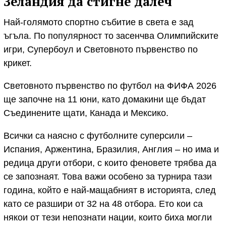
Зеландия да стигне далеч
Най-голямото спортно събитие в света е зад
ъгъла. По популярност то засенчва Олимпийските
игри, Супербоул и Световното първенство по
крикет.
Световното първенство по футбол на ФИФА 2026
ще започне на 11 юни, като домакини ще бъдат
Съединените щати, Канада и Мексико.
Всички са наясно с футболните суперсили –
Испания, Аржентина, Бразилия, Англия – но има и
редица други отбори, с които феновете трябва да
се запознаят. Това важи особено за турнира тази
година, който е най-мащабният в историята, след
като се разшири от 32 на 48 отбора. Ето кои са
някои от тези непознати нации, които биха могли