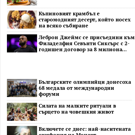
Къпиновият крамбъл е
старомодният десерт, който носех
на всяко събиране
Леброн Джеймс се присъедини към
Филаделфия Севънти Сиксърс с 2-
годишен договор за 8 милиона
долара
Българските олимпийци донесоха
68 медала от международни
форуми
Силата на малките ритуали в
сърцето на човешкия живот
Включете се днес: най-наситената
симфония на Моцарт