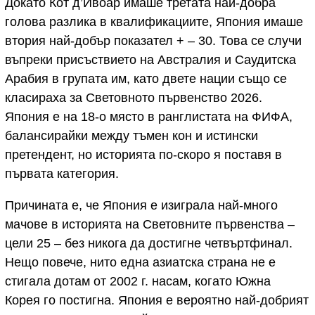
Докато Кот д’Ивоар имаше третата най-добра
голова разлика в квалификациите, Япония имаше
втория най-добър показател + – 30. Това се случи
въпреки присъствието на Австралия и Саудитска
Арабия в групата им, като двете нации също се
класираха за Световното първенство 2026.
Япония е на 18-о място в ранглистата на ФИФА,
балансирайки между тъмен кон и истински
претендент, но историята по-скоро я поставя в
първата категория.
Причината е, че Япония е изиграла най-много
мачове в историята на Световните първенства –
цели 25 – без никога да достигне четвъртфинал.
Нещо повече, нито една азиатска страна не е
стигала дотам от 2002 г. насам, когато Южна
Корея го постигна. Япония е вероятно най-добрият