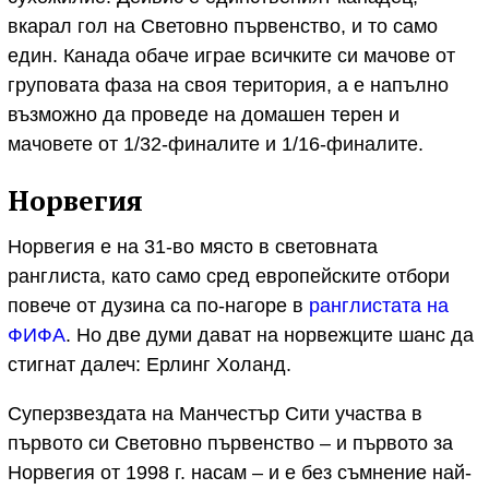
вкарал гол на Световно първенство, и то само
един. Канада обаче играе всичките си мачове от
груповата фаза на своя територия, а е напълно
възможно да проведе на домашен терен и
мачовете от 1/32-финалите и 1/16-финалите.
Норвегия
Норвегия е на 31-во място в световната
ранглиста, като само сред европейските отбори
повече от дузина са по-нагоре в
ранглистата на
ФИФА
. Но две думи дават на норвежците шанс да
стигнат далеч: Ерлинг Холанд.
Суперзвездата на Манчестър Сити участва в
първото си Световно първенство – и първото за
Норвегия от 1998 г. насам – и е без съмнение най-