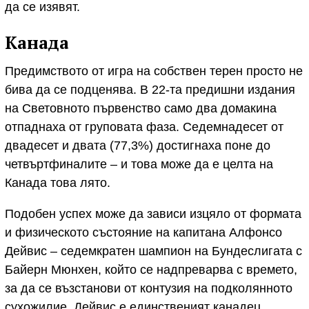
да се изявят.
Канада
Предимството от игра на собствен терен просто не
бива да се подценява. В 22-та предишни издания
на Световното първенство само два домакина
отпаднаха от груповата фаза. Седемнадесет от
двадесет и двата (77,3%) достигнаха поне до
четвъртфиналите – и това може да е целта на
Канада това лято.
Подобен успех може да зависи изцяло от формата
и физическото състояние на капитана Алфонсо
Дейвис – седемкратен шампион на Бундеслигата с
Байерн Мюнхен, който се надпреварва с времето,
за да се възстанови от контузия на подколянното
сухожилие. Дейвис е единственият канадец,