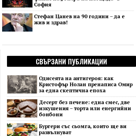
София
Стефан Цанев на 90 години – да е
жив и здрав!
СВЪРЗАНИ ПУБЛИКАЦИИ
Одисеята на антигероя: как
Кристофър Нолан пренаписа Омир
за една скептична епоха
Десерт без печене: една смес, две
изкушения – торта или енергийни
бонбони
Бургери със сьомга, които ще ви
развълнуват