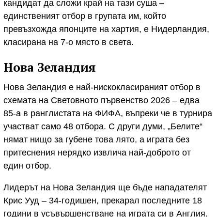
кандидат да сложи край на тази суша –
единственият отбор в групата им, който
превъзхожда японците на хартия, е Нидерландия,
класирана на 7-о място в света.
Нова Зеландия
Нова Зеландия е най-нискокласираният отбор в
схемата на Световното първенство 2026 – едва
85-а в ранглистата на ФИФА, въпреки че в турнира
участват само 48 отбора. С други думи, „Белите“
нямат нищо за губене това лято, а играта без
притеснения нерядко извлича най-доброто от
един отбор.
Лидерът на Нова Зеландия ще бъде нападателят
Крис Ууд – 34-годишен, прекарал последните 18
години в усъвършенстване на играта си в Англия.