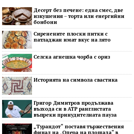
Десерт без печене: една смес, две
изкушения – торта или енергийни
бонбони
Сиренените плоски питки с
патладжан имат вкус на лято
Селска агнешка чорба с ориз
Историята на символа свастика
Григор Димитров продължава
възхода си в ATP ранглистата
въпреки принудителната пауза
„Турандот“ поставя тържествения
финал на „Опера на площада“ в