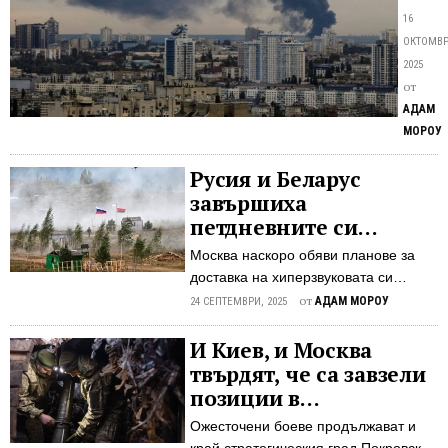
на
че
16
еле
използ
ОКТОМВР
зар
преци
2025
рус
оръжи
от
срещу
уда
АДАМ
енерг
по
МОРОУ
обекти
ене
с
Русия и Беларус
инф
военн
завършиха
предн
петдневните си
В
съвместни военни
Москва наскоро обяви планове за
няколк
учения
доставка на хиперзвуковата си
район
ракетна система "Орешник" в
от
АДАМ МОРОУ
на
24 СЕПТЕМВРИ, 2025
Беларус до края на годината Русия и
Украйн
Беларус завършиха преди седмица
И Киев, и Москва
включ
петдневни мащабни военни учения,
твърдят, че са завзели
в
по време на които съюзниците
столиц
позиции в
тестваха способността си да
Киев,
украинската Сумска
Ожесточени боеве продължават и
отблъскват атаки от хипотетични
настъ
област