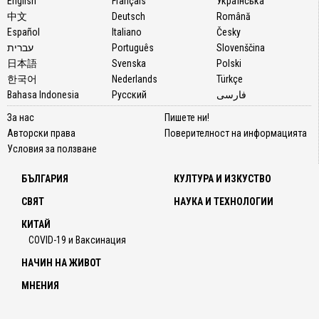
English
Français
Українська
中文
Deutsch
Română
Español
Italiano
Česky
עברית
Português
Slovenščina
日本語
Svenska
Polski
한국어
Nederlands
Türkçe
Bahasa Indonesia
Русский
فارسی
За нас
Пишете ни!
Авторски права
Поверителност на информацията
Условия за ползване
БЪЛГАРИЯ
КУЛТУРА И ИЗКУСТВО
СВЯТ
НАУКА И ТЕХНОЛОГИИ
КИТАЙ
COVID-19 и Ваксинация
НАЧИН НА ЖИВОТ
МНЕНИЯ