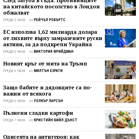
След загуба в съда: Противниците
възвърнатата територия
информационна агенция Anadolu.
на китайското посолство в Лондон
че
представлява 64% от всички земи,
обжалват
Някои критици обвиняват
водно
първоначално завзети от Украйна в
правителството, че използва
от
...
РЕЙЧЪЛ РОБЪРТС
ПРЕДИ 5 ЧАСА
нейната трансгранична офанзива.
антитерористичните мерки като
ЕС използва 1,62 милиарда долара
Киев все още не е коментирал
претекст за преследване и
от лихвите върху замразените руски
твърденията на генерала, които The
отстраняване на политическите си
активи, за да подкрепи Украйна
Epoch Times не може да потвърди
опоненти. "Правителството от ...
независимо. През август 2024 г. Киев
от
ВИКТОРИЯ ФРИЙДМАН
ПРЕДИ 6 ЧАСА
започна изненадваща трансгранична
Новият кръг от мита на Тръмп
офанзива в Курск, който ...
от
МИЛТЪН ЕЗРАТИ
ПРЕДИ 6 ЧАСА
Защо бабите и дядовците са по-
важни от всякога
от
УОЛКЪР ЛАРСЪН
ПРЕДИ 6 ЧАСА
Пълнени сладки картофи
от
КРИСТИЙН БИЙЛ ДЪНСТ
ПРЕДИ 7 ЧАСА
Одисеята на антигероя: как