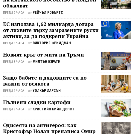
неточен, а малко по-късно гостите
обжалват
постепенно намериха ритъма си и
поискаха наказателен удар за
също започнаха да ...
от
РЕЙЧЪЛ РОБЪРТС
ПРЕДИ 7 ЧАСА
предполагаема игра с ръка в
ЕС използва 1,62 милиарда долара
пеналтерията. Реферът обаче не
от лихвите върху замразените руски
уважи претенциите и играта
активи, за да подкрепи Украйна
продължи. Постепенно домакините
започнаха да създават повече
от
ВИКТОРИЯ ФРИЙДМАН
ПРЕДИ 8 ЧАСА
напрежение. След опасно
Новият кръг от мита на Тръмп
изпълнение на пряк свободен удар
от
МИЛТЪН ЕЗРАТИ
ПРЕДИ 8 ЧАСА
Ерик Сабо ...
Защо бабите и дядовците са по-
важни от всякога
от
УОЛКЪР ЛАРСЪН
ПРЕДИ 9 ЧАСА
Пълнени сладки картофи
от
КРИСТИЙН БИЙЛ ДЪНСТ
ПРЕДИ 9 ЧАСА
Одисеята на антигероя: как
Кристофър Нолан пренаписа Омир