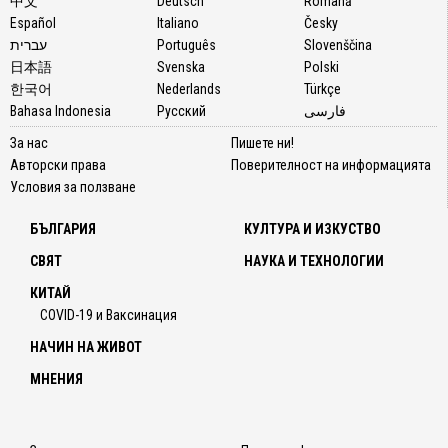
中文
Deutsch
Română
Español
Italiano
Česky
עברית
Português
Slovenščina
日本語
Svenska
Polski
한국어
Nederlands
Türkçe
Bahasa Indonesia
Русский
فارسی
За нас
Пишете ни!
Авторски права
Поверителност на информацията
Условия за ползване
БЪЛГАРИЯ
КУЛТУРА И ИЗКУСТВО
СВЯТ
НАУКА И ТЕХНОЛОГИИ
КИТАЙ
COVID-19 и Ваксинация
НАЧИН НА ЖИВОТ
МНЕНИЯ