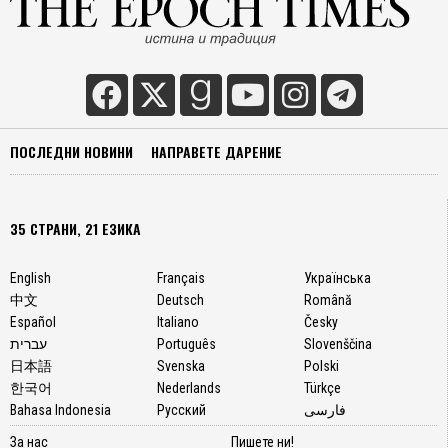
човек.
Към
момен
в
който
даден
преду
ПОСЛЕДНИ НОВИНИ
НАПРАВЕТЕ ДАРЕНИЕ
се
появи
на
екран
35 СТРАНИ, 21 ЕЗИКА
на
служит
English
Français
Українська
систе
中文
Deutsch
Română
вече
Español
Italiano
Česky
е
עברית
Português
Slovenščina
превъ
日本語
Svenska
Polski
неясно
한국어
Nederlands
Türkçe
в
Bahasa Indonesia
Русский
فارسی
указан
Анома
За нас
Пишете ни!