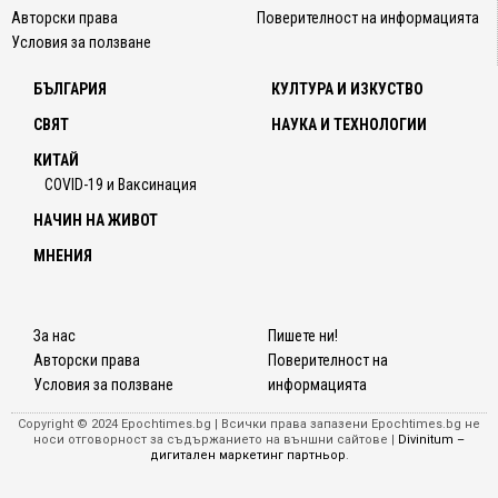
се
Авторски права
Поверителност на информацията
превр
Условия за ползване
в
БЪЛГАРИЯ
КУЛТУРА И ИЗКУСТВО
подозр
Подоз
СВЯТ
НАУКА И ТЕХНОЛОГИИ
се
КИТАЙ
превр
COVID-19 и Ваксинация
в
обосно
НАЧИН НА ЖИВОТ
Това
МНЕНИЯ
е
логика
на
доказа
За нас
Пишете ни!
чрез
Авторски права
Поверителност на
управ
Условия за ползване
информацията
на
Copyright © 2024 Epochtimes.bg | Всички права запазени Epochtimes.bg не
табло
носи отговорност за съдържанието на външни сайтове |
Divinitum –
(dashb
дигитален маркетинг партньор
.
То