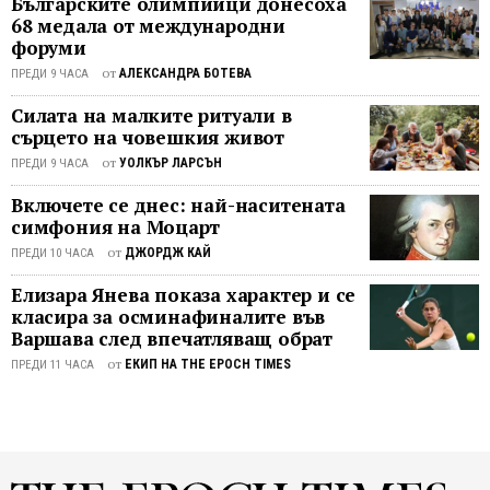
Българските олимпийци донесоха
комуни
68 медала от международни
парти
форуми
(ККП)
от
АЛЕКСАНДРА БОТЕВА
ПРЕДИ 9 ЧАСА
превр
един
Силата на малките ритуали в
инфор
сърцето на човешкия живот
елеме
от
УОЛКЪР ЛАРСЪН
ПРЕДИ 9 ЧАСА
в
Включете се днес: най-наситената
разре
симфония на Моцарт
-
разре
от
ДЖОРДЖ КАЙ
ПРЕДИ 10 ЧАСА
да
Елизара Янева показа характер и се
посети
класира за осминафиналите във
разпит
Варшава след впечатляващ обрат
сплаш
от
ЕКИП НА THE EPOCH TIMES
ПРЕДИ 11 ЧАСА
задърж
„превъ
или
прину
даден