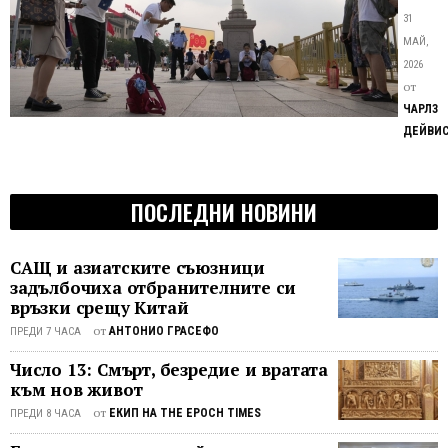
инс
контро
31
за
- как
МАЙ,
дър
китайс
2026
кон
режим
от
прове
ЧАРЛЗ
съвре
ДЕЙВИ
си
опера
за
ПОСЛЕДНИ НОВИНИ
влиян
Решав
момен
САЩ и азиатските съюзници
в
задълбочиха отбранителните си
китайс
връзки срещу Китай
държа
от
АНТОНИО ГРАСЕФО
ПРЕДИ 7 ЧАСА
за
Число 13: Смърт, безредие и вратата
наблю
към нов живот
настъп
когато
от
ЕКИП НА THE EPOCH TIMES
ПРЕДИ 8 ЧАСА
Китайс